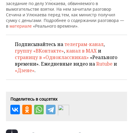
НЕФТЕХИМИЯ
заседание по делу Улюкаева, обвиняемого в
вымогательстве взятки. На нем зачитали разговор
РОЗНИЧНАЯ ТОРГОВЛЯ
НОВОСТИ ТЕХНОЛОГИЙ
МЕРОПРИЯТИЯ
Сечина и Улюкаева перед тем, как министр получил
НЕФТЬ
сумку с деньгами. Подробнее о содержании разговора —
ТРАНСПОРТ
IT
НОВОСТИ МЕРОПРИЯТИЙ
СПОРТ
в
материале
«Реального времени».
ОПК
УСЛУГИ
МЕДИА
ВЫЕЗДНАЯ РЕДАКЦИЯ
НОВОСТИ СПОРТА
ОБЩЕСТВО
ЭНЕРГЕТИКА
Подписывайтесь на
телеграм-канал
,
группу «ВКонтакте»
,
канал в MAX
и
ТЕЛЕКОММУНИКАЦИИ
БИЗНЕС-БРАНЧИ
ФУТБОЛ
НОВОСТИ ОБЩЕСТВА
ФОТОГАЛЕРЕЯ
страницу в «Одноклассниках»
«Реального
времени». Ежедневные видео на
Rutube
и
ONLINE-КОНФЕРЕНЦИИ
ХОККЕЙ
ВЛАСТЬ
СЮЖЕТЫ
«Дзене»
.
ОТКРЫТАЯ ЛЕКЦИЯ
БАСКЕТБОЛ
ИНФРАСТРУКТУРА
СПРАВОЧНИК
ВОЛЕЙБОЛ
ИСТОРИЯ
СПИСОК ПЕРСОН
ПОЛНАЯ ВЕРСИЯ
Поделитесь в соцсетях
КИБЕРСПОРТ
КУЛЬТУРА
СПИСОК КОМПАНИЙ
ФИГУРНОЕ КАТАНИЕ
МЕДИЦИНА