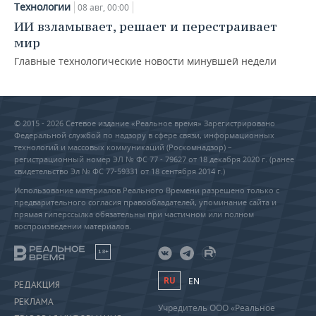
Технологии
08 авг, 00:00
ИИ взламывает, решает и перестраивает
мир
Главные технологические новости минувшей недели
© 2015 - 2026 Сетевое издание «Реальное время» Зарегистрировано
Федеральной службой по надзору в сфере связи, информационных
технологий и массовых коммуникаций (Роскомнадзор) –
регистрационный номер ЭЛ № ФС 77 - 79627 от 18 декабря 2020 г. (ранее
свидетельство Эл № ФС 77-59331 от 18 сентября 2014 г.)
Использование материалов Реального Времени разрешено только с
предварительного согласия правообладателей, упоминание сайта и
прямая гиперссылка обязательны при частичном или полном
воспроизведении материалов.
18+
RU
EN
РЕДАКЦИЯ
РЕКЛАМА
Учредитель ООО «Реальное