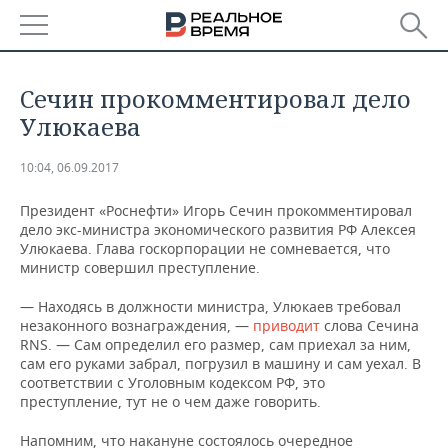
РЕГИОНЫ
Сечин прокомментировал дело
БАШКОРТОСТАН
НОВОСТИ
Улюкаева
ТАТАРСТАН
АНАЛИТИКА
10:04, 06.09.2017
УДМУРТИЯ
НОВОСТИ АНАЛИТИКИ
ЭКОНОМИКА
Президент «Роснефти» Игорь Сечин прокомментировал
дело экс-министра экономического развития РФ Алексея
Улюкаева. Глава госкорпорации не сомневается, что
ДЕКЛАРАЦИИ О ДОХОДАХ
НОВОСТИ ЭКОНОМИКИ
ПРОМЫШЛЕННОСТЬ
министр совершил преступление.
КОРОЛИ ГОСЗАКАЗА ПФО
ФИНАНСЫ
НОВОСТИ
НЕДВИЖИМОСТЬ
— Находясь в должности министра, Улюкаев требовал
ПРОМЫШЛЕННОСТИ
незаконного вознаграждения, —
приводит
слова Сечина
RNS. — Сам определил его размер, сам приехал за ним,
ВУЗЫ ТАТАРСТАНА
БАНКИ
НОВОСТИ НЕДВИЖИМОСТИ
АВТО
АГРОПРОМ
сам его руками забрал, погрузил в машину и сам уехал. В
соответствии с Уголовным кодексом РФ, это
КОМУ ПРИНАДЛЕЖАТ
БЮДЖЕТ
НОВОСТИ АВТО
БИЗНЕС
преступление, тут не о чем даже говорить.
ТОРГОВЫЕ ЦЕНТРЫ
МАШИНОСТРОЕНИЕ
ТАТАРСТАНА
ИНВЕСТИЦИИ
НОВОСТИ БИЗНЕСА
ТЕХНОЛОГИИ
Напомним, что накануне состоялось очередное