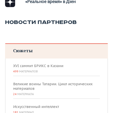
ВОДНЫЕ ВИДЫ СПОРТА
ОБРАЗОВАНИЕ
«Реальное время» в Дзен
ХОККЕЙ С МЯЧОМ
ПРОИСШЕСТВИЯ
НОВОСТИ ПАРТНЕРОВ
Сюжеты
XVI саммит БРИКС в Казани
499
МАТЕРИАЛОВ
Великие воины Татарии. Цикл исторических
материалов
24
МАТЕРИАЛА
Искусственный интеллект
181
МАТЕРИАЛ