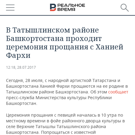
РЕГИОНЫ
В Татышлинском районе
БАШКОРТОСТАН
НОВОСТИ
Башкортостана проходит
церемония прощания с Ханией
ТАТАРСТАН
АНАЛИТИКА
Фархи
УДМУРТИЯ
НОВОСТИ АНАЛИТИКИ
ЭКОНОМИКА
12:18, 28.07.2017
ДЕКЛАРАЦИИ О ДОХОДАХ
НОВОСТИ ЭКОНОМИКИ
ПРОМЫШЛЕННОСТЬ
Сегодня, 28 июля, с народной артисткой Татарстана и
Башкортостана Ханией Фархи прощаются на ее родине в
КОРОЛИ ГОСЗАКАЗА ПФО
ФИНАНСЫ
НОВОСТИ
НЕДВИЖИМОСТЬ
Татышлинском районе Башкортостана. Об этом
сообщает
ПРОМЫШЛЕННОСТИ
пресс-служба Министерства культуры Республики
Башкортостан.
ВУЗЫ ТАТАРСТАНА
БАНКИ
НОВОСТИ НЕДВИЖИМОСТИ
АВТО
АГРОПРОМ
Церемония прощания с певицей началась в 10 утра по
КОМУ ПРИНАДЛЕЖАТ
БЮДЖЕТ
НОВОСТИ АВТО
БИЗНЕС
местному времени в фойе районного дворца культуры в
ТОРГОВЫЕ ЦЕНТРЫ
МАШИНОСТРОЕНИЕ
селе Верхние Татышлы Татышлинского района
ТАТАРСТАНА
Башкортостана. Попрощаться с известной
ИНВЕСТИЦИИ
НОВОСТИ БИЗНЕСА
ТЕХНОЛОГИИ