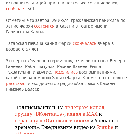
НЕФТЕХИМИЯ
исполнительницей пришли несколько сотен человек,
сообщает
БСТ.
РОЗНИЧНАЯ ТОРГОВЛЯ
НОВОСТИ ТЕХНОЛОГИЙ
МЕРОПРИЯТИЯ
НЕФТЬ
Отметим, что завтра, 29 июля, гражданская панихида по
ТРАНСПОРТ
IT
НОВОСТИ МЕРОПРИЯТИЙ
СПОРТ
Хание Фархи
состоится
в Казани в театре имени
ОПК
Галиасгара Камала.
УСЛУГИ
МЕДИА
ВЫЕЗДНАЯ РЕДАКЦИЯ
НОВОСТИ СПОРТА
ОБЩЕСТВО
ЭНЕРГЕТИКА
Татарская певица Хания Фархи
скончалась
вчера в
возрасте 57 лет.
ТЕЛЕКОММУНИКАЦИИ
БИЗНЕС-БРАНЧИ
ФУТБОЛ
НОВОСТИ ОБЩЕСТВА
ФОТОГАЛЕРЕЯ
Эксперты «Реального времени», в числе которых Венера
ONLINE-КОНФЕРЕНЦИИ
ХОККЕЙ
ВЛАСТЬ
СЮЖЕТЫ
Ганеева, Рабит Батулла, Разиль Валеев, Ришат
Тухватуллин и другие,
поделились
воспоминаниями,
какой они запомнили Ханию Фархи. Кроме того, о певице
ОТКРЫТАЯ ЛЕКЦИЯ
БАСКЕТБОЛ
ИНФРАСТРУКТУРА
СПРАВОЧНИК
рассказал
и экс-директор радио «Азатлык» в Казани
Римзиль Валеев.
ВОЛЕЙБОЛ
ИСТОРИЯ
СПИСОК ПЕРСОН
ПОЛНАЯ ВЕРСИЯ
Подписывайтесь на
телеграм-канал
,
КИБЕРСПОРТ
КУЛЬТУРА
СПИСОК КОМПАНИЙ
группу «ВКонтакте»
,
канал в MAX
и
страницу в «Одноклассниках»
«Реального
ФИГУРНОЕ КАТАНИЕ
МЕДИЦИНА
времени». Ежедневные видео на
Rutube
и
«Дзене»
.