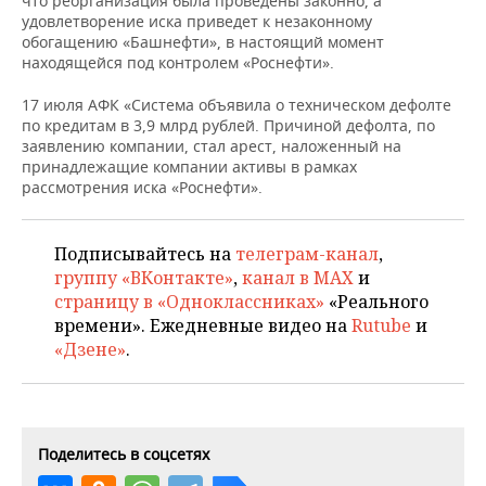
что реорганизация была проведены законно, а
НЕФТЕХИМИЯ
удовлетворение иска приведет к незаконному
РОЗНИЧНАЯ ТОРГОВЛЯ
НОВОСТИ ТЕХНОЛОГИЙ
МЕРОПРИЯТИЯ
обогащению «Башнефти», в настоящий момент
НЕФТЬ
находящейся под контролем «Роснефти».
ТРАНСПОРТ
IT
НОВОСТИ МЕРОПРИЯТИЙ
СПОРТ
17 июля АФК «Система объявила о техническом дефолте
ОПК
по кредитам в 3,9 млрд рублей. Причиной дефолта, по
УСЛУГИ
МЕДИА
ВЫЕЗДНАЯ РЕДАКЦИЯ
НОВОСТИ СПОРТА
ОБЩЕСТВО
заявлению компании, стал арест, наложенный на
ЭНЕРГЕТИКА
принадлежащие компании активы в рамках
рассмотрения иска «Роснефти».
ТЕЛЕКОММУНИКАЦИИ
БИЗНЕС-БРАНЧИ
ФУТБОЛ
НОВОСТИ ОБЩЕСТВА
ФОТОГАЛЕРЕЯ
ONLINE-КОНФЕРЕНЦИИ
ХОККЕЙ
ВЛАСТЬ
СЮЖЕТЫ
Подписывайтесь на
телеграм-канал
,
группу «ВКонтакте»
,
канал в MAX
и
ОТКРЫТАЯ ЛЕКЦИЯ
БАСКЕТБОЛ
ИНФРАСТРУКТУРА
СПРАВОЧНИК
страницу в «Одноклассниках»
«Реального
времени». Ежедневные видео на
Rutube
и
ВОЛЕЙБОЛ
ИСТОРИЯ
СПИСОК ПЕРСОН
ПОЛНАЯ ВЕРСИЯ
«Дзене»
.
КИБЕРСПОРТ
КУЛЬТУРА
СПИСОК КОМПАНИЙ
ФИГУРНОЕ КАТАНИЕ
МЕДИЦИНА
Поделитесь в соцсетях