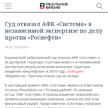
РЕГИОНЫ
Суд отказал АФК «Система» в
БАШКОРТОСТАН
НОВОСТИ
независимой экспертизе по делу
против «Роснефти»
ТАТАРСТАН
АНАЛИТИКА
16:15, 19.07.2017
УДМУРТИЯ
НОВОСТИ АНАЛИТИКИ
ЭКОНОМИКА
Башкирский арбитражный суд отказал АФК «Система» и
ДЕКЛАРАЦИИ О ДОХОДАХ
НОВОСТИ ЭКОНОМИКИ
ПРОМЫШЛЕННОСТЬ
ее дочерней структуре «Система-инвест» в независимой
экспертизе результатов реорганизации структуры
владения «Башнефтью» в 2014 году,
сообщают
КОРОЛИ ГОСЗАКАЗА ПФО
ФИНАНСЫ
НОВОСТИ
НЕДВИЖИМОСТЬ
«Ведомости». Причину отказа суд не назвал.
ПРОМЫШЛЕННОСТИ
ВУЗЫ ТАТАРСТАНА
БАНКИ
НОВОСТИ НЕДВИЖИМОСТИ
АВТО
В настоящий момент АФК «Система» является ответчиком
АГРОПРОМ
по иску «Роснефти» на 170 млрд рублей. По мнению
истца, АФК «Система» в период владения «Башнефтью»
КОМУ ПРИНАДЛЕЖАТ
БЮДЖЕТ
НОВОСТИ АВТО
БИЗНЕС
ТОРГОВЫЕ ЦЕНТРЫ
МАШИНОСТРОЕНИЕ
провела реорганизацию компании, нанеся ей при этом
ТАТАРСТАНА
финансовый ущерб. Представители «Системы» полагают,
ИНВЕСТИЦИИ
НОВОСТИ БИЗНЕСА
ТЕХНОЛОГИИ