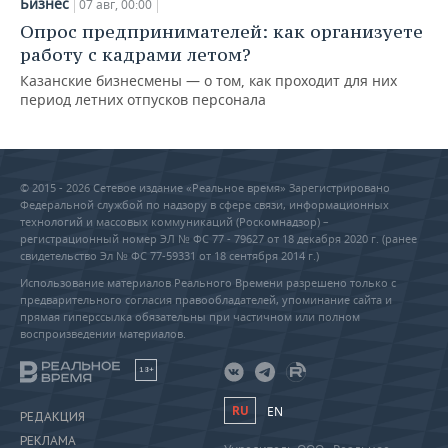
Бизнес
07 авг, 00:00
Опрос предпринимателей: как организуете
работу с кадрами летом?
Казанские бизнесмены — о том, как проходит для них
период летних отпусков персонала
© 2015 - 2026 Сетевое издание «Реальное время» Зарегистрировано
Федеральной службой по надзору в сфере связи, информационных
технологий и массовых коммуникаций (Роскомнадзор) –
регистрационный номер ЭЛ № ФС 77 - 79627 от 18 декабря 2020 г. (ранее
свидетельство Эл № ФС 77-59331 от 18 сентября 2014 г.)
Использование материалов Реального Времени разрешено только с
предварительного согласия правообладателей, упоминание сайта и
прямая гиперссылка обязательны при частичном или полном
воспроизведении материалов.
18+
RU
EN
РЕДАКЦИЯ
РЕКЛАМА