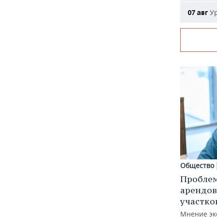
Ур
07 авг
Общество
Пробле
арендов
участко
Мнение эк