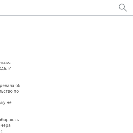
а
лкома.
ода. И
зревала об
льство по
бку не
собираюсь
Вчера
 с