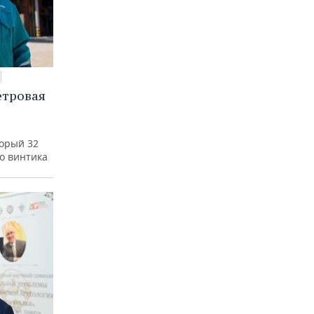
етровая
а
торый 32
го винтика