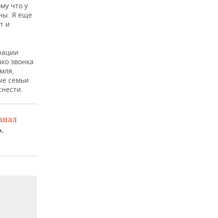
му что у
ны. Я еще
т и
рации
ко звонка
мля,
ые семьи
снести.
анал
.