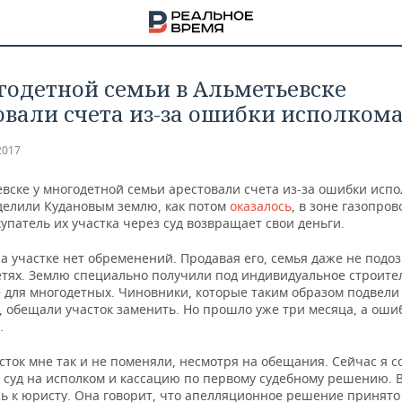
годетной семьи в Альметьевске
овали счета из-за ошибки исполком
2017
вске у многодетной семьи арестовали счета из-за ошибки испо
делили Кудановым землю, как потом
оказалось
, в зоне газопров
упатель их участка через суд возвращает свои деньги.
а участке нет обременений. Продавая его, семья даже не подо
етях. Землю специально получили под индивидуальное строите
 для многодетных. Чиновники, которые таким образом подвели
, обещали участок заменить. Но прошло уже три месяца, а оши
.
НА
сток мне так и не поменяли, несмотря на обещания. Сейчас я 
в суд на исполком и кассацию по первому судебному решению. 
ь к юристу. Она говорит, что апелляционное решение принято