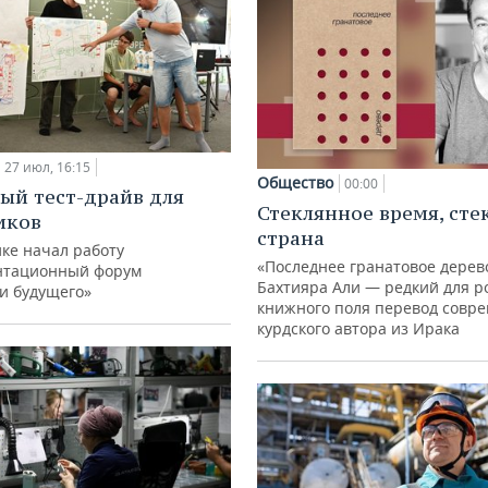
27 июл, 16:15
Общество
00:00
ый тест-драйв для
Стеклянное время, сте
иков
страна
ке начал работу
«Последнее гранатовое дерев
нтационный форум
Бахтияра Али — редкий для р
и будущего»
книжного поля перевод совр
курдского автора из Ирака