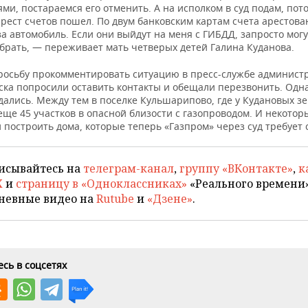
и, постараемся его отменить. А на исполком в суд подам, пото
рест счетов пошел. По двум банковским картам счета арестова
а автомобиль. Если они выйдут на меня с ГИБДД, запросто могу
брать, — переживает мать четверых детей Галина Куданова.
росьбу прокомментировать ситуацию в пресс-службе админист
ска попросили оставить контакты и обещали перезвонить. Одна
ались. Между тем в поселке Кульшарипово, где у Кудановых зе
ще 45 участков в опасной близости с газопроводом. И некотор
 построить дома, которые теперь «Газпром» через суд требует 
исывайтесь на
телеграм-канал
,
группу «ВКонтакте»
,
к
X
и
страницу в «Одноклассниках»
«Реального времени»
невные видео на
Rutube
и
«Дзене»
.
сь в соцсетях