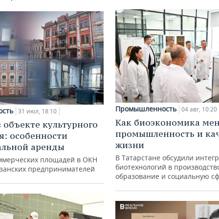
Промышленность
04 авг, 10:20
ость
31 июл, 18:10
Как биоэкономика ме
в объекте культурного
промышленность и ка
я: особенности
жизни
альной аренды
В Татарстане обсудили интег
ммерческих площадей в ОКН
биотехнологий в производств
азанских предпринимателей
образование и социальную с