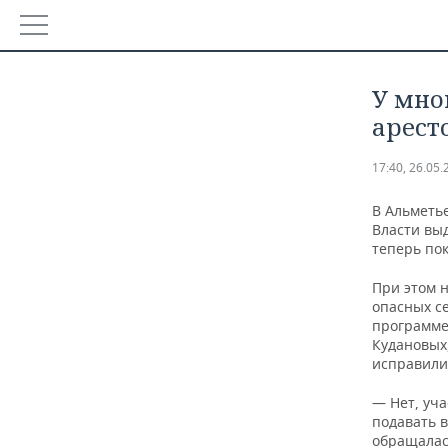
РЕГИОНЫ
У мно
БАШКОРТОСТАН
НОВОСТИ
арест
ТАТАРСТАН
АНАЛИТИКА
17:40, 26.05.
УДМУРТИЯ
НОВОСТИ АНАЛИТИКИ
ЭКОНОМИКА
В Альметье
Власти вы
теперь пок
ДЕКЛАРАЦИИ О ДОХОДАХ
НОВОСТИ ЭКОНОМИКИ
ПРОМЫШЛЕННОСТЬ
При этом н
КОРОЛИ ГОСЗАКАЗА ПФО
ФИНАНСЫ
НОВОСТИ ПРОМЫШЛЕННОСТИ
НЕДВИЖИМОСТЬ
опасных с
программе
Кудановых
ВУЗЫ ТАТАРСТАНА
БАНКИ
АГРОПРОМ
НОВОСТИ НЕДВИЖИМОСТИ
АВТО
исправили
КОМУ ПРИНАДЛЕЖАТ ТОРГОВЫЕ ЦЕНТРЫ ТАТАРСТА
БЮДЖЕТ
МАШИНОСТРОЕНИЕ
НОВОСТИ АВТО
БИЗНЕС
— Нет, уча
подавать 
ИНВЕСТИЦИИ
НЕФТЕХИМИЯ
НОВОСТИ БИЗНЕСА
ТЕХНОЛОГИИ
обращалас