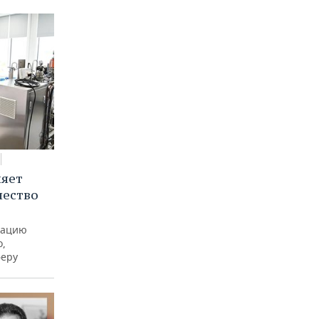
няет
чество
рацию
о,
феру