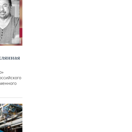
клянная
о»
оссийского
еменного