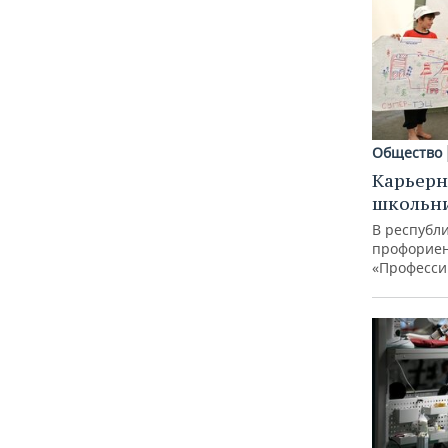
Общество
Карьерн
школьн
В республи
профорие
«Професси