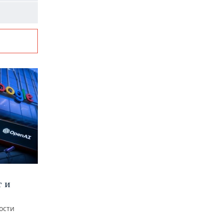
т и
ости