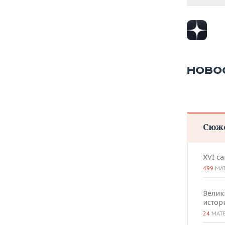
ВОДНЫЕ ВИДЫ СПОРТА
ОБРАЗОВАНИЕ
ХОККЕЙ С МЯЧОМ
ПРОИСШЕСТВИЯ
НОВО
Сюж
XVI с
499
МА
Велик
истор
24
МАТ