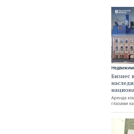
Недвижим
Бизнес 
наследи
национ
Аренда ко
глазами к