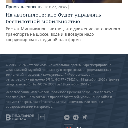
Промышленность
28 июл, 20:45
На автопилоте: кто будет управлять
беспилотной мобильностью
Рифкат Минниханов считает, что движение автономного
транспорта на шоссе, воде и в воздухе надо
координировать с единой платформы
© 2015 - 2026 Сетевое издание «Реальное время» Зарегистрировано
Федеральной службой по надзору в сфере связи, информационных
технологий и массовых коммуникаций (Роскомнадзор) –
регистрационный номер ЭЛ № ФС 77 - 79627 от 18 декабря 2020 г. (ранее
свидетельство Эл № ФС 77-59331 от 18 сентября 2014 г.)
Использование материалов Реального Времени разрешено только с
предварительного согласия правообладателей, упоминание сайта и
прямая гиперссылка обязательны при частичном или полном
воспроизведении материалов.
18+