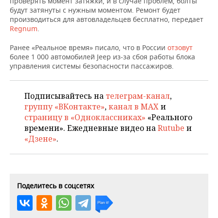
проверять момент затяжки, и в случае проблем, болты
НЕФТЕХИМИЯ
будут затянуты с нужным моментом. Ремонт будет
РОЗНИЧНАЯ ТОРГОВЛЯ
НОВОСТИ ТЕХНОЛОГИЙ
МЕРОПРИЯТИЯ
производиться для автовладельцев бесплатно, передает
НЕФТЬ
Regnum
.
ТРАНСПОРТ
IT
НОВОСТИ МЕРОПРИЯТИЙ
СПОРТ
Ранее «Реальное время» писало, что в России
ОПК
отзовут
более 1 000 автомобилей Jeep из-за сбоя работы блока
УСЛУГИ
МЕДИА
ВЫЕЗДНАЯ РЕДАКЦИЯ
НОВОСТИ СПОРТА
ОБЩЕСТВО
управления системы безопасности пассажиров.
ЭНЕРГЕТИКА
ТЕЛЕКОММУНИКАЦИИ
БИЗНЕС-БРАНЧИ
ФУТБОЛ
НОВОСТИ ОБЩЕСТВА
ФОТОГАЛЕРЕЯ
Подписывайтесь на
телеграм-канал
,
группу «ВКонтакте»
,
канал в MAX
и
ONLINE-КОНФЕРЕНЦИИ
ХОККЕЙ
ВЛАСТЬ
СЮЖЕТЫ
страницу в «Одноклассниках»
«Реального
времени». Ежедневные видео на
Rutube
и
ОТКРЫТАЯ ЛЕКЦИЯ
БАСКЕТБОЛ
ИНФРАСТРУКТУРА
СПРАВОЧНИК
«Дзене»
.
ВОЛЕЙБОЛ
ИСТОРИЯ
СПИСОК ПЕРСОН
ПОЛНАЯ ВЕРСИЯ
КИБЕРСПОРТ
КУЛЬТУРА
СПИСОК КОМПАНИЙ
Поделитесь в соцсетях
ФИГУРНОЕ КАТАНИЕ
МЕДИЦИНА