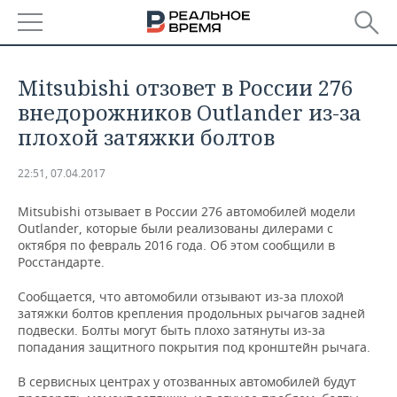
РЕГИОНЫ
Mitsubishi отзовет в России 276
БАШКОРТОСТАН
НОВОСТИ
внедорожников Outlander из-за
плохой затяжки болтов
ТАТАРСТАН
АНАЛИТИКА
22:51, 07.04.2017
УДМУРТИЯ
НОВОСТИ АНАЛИТИКИ
ЭКОНОМИКА
Mitsubishi отзывает в России 276 автомобилей модели
ДЕКЛАРАЦИИ О ДОХОДАХ
НОВОСТИ ЭКОНОМИКИ
ПРОМЫШЛЕННОСТЬ
Outlander, которые были реализованы дилерами с
октября по февраль 2016 года. Об этом сообщили в
Росстандарте.
КОРОЛИ ГОСЗАКАЗА ПФО
ФИНАНСЫ
НОВОСТИ
НЕДВИЖИМОСТЬ
ПРОМЫШЛЕННОСТИ
Сообщается, что автомобили отзывают из-за плохой
ВУЗЫ ТАТАРСТАНА
БАНКИ
НОВОСТИ НЕДВИЖИМОСТИ
АВТО
затяжки болтов крепления продольных рычагов задней
АГРОПРОМ
подвески. Болты могут быть плохо затянуты из-за
попадания защитного покрытия под кронштейн рычага.
КОМУ ПРИНАДЛЕЖАТ
БЮДЖЕТ
НОВОСТИ АВТО
БИЗНЕС
ТОРГОВЫЕ ЦЕНТРЫ
МАШИНОСТРОЕНИЕ
ТАТАРСТАНА
В сервисных центрах у отозванных автомобилей будут
ИНВЕСТИЦИИ
НОВОСТИ БИЗНЕСА
ТЕХНОЛОГИИ