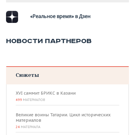
ВОДНЫЕ ВИДЫ СПОРТА
ОБРАЗОВАНИЕ
ХОККЕЙ С МЯЧОМ
ПРОИСШЕСТВИЯ
«Реальное время» в Дзен
НОВОСТИ ПАРТНЕРОВ
Сюжеты
XVI саммит БРИКС в Казани
499
МАТЕРИАЛОВ
Великие воины Татарии. Цикл исторических
материалов
24
МАТЕРИАЛА