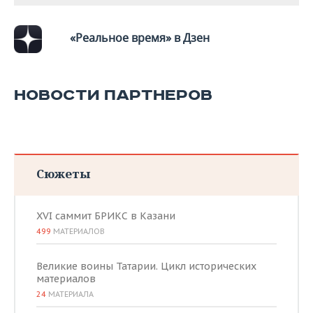
ВОДНЫЕ ВИДЫ СПОРТА
ОБРАЗОВАНИЕ
ХОККЕЙ С МЯЧОМ
ПРОИСШЕСТВИЯ
«Реальное время» в Дзен
НОВОСТИ ПАРТНЕРОВ
Сюжеты
XVI саммит БРИКС в Казани
499
МАТЕРИАЛОВ
Великие воины Татарии. Цикл исторических
материалов
24
МАТЕРИАЛА