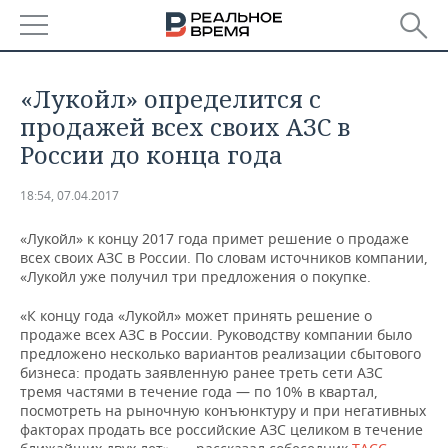
РЕГИОНЫ
«Лукойл» определится с
БАШКОРТОСТАН
НОВОСТИ
продажей всех своих АЗС в
России до конца года
ТАТАРСТАН
АНАЛИТИКА
18:54, 07.04.2017
УДМУРТИЯ
НОВОСТИ АНАЛИТИКИ
ЭКОНОМИКА
«Лукойл» к концу 2017 года примет решение о продаже
ДЕКЛАРАЦИИ О ДОХОДАХ
НОВОСТИ ЭКОНОМИКИ
ПРОМЫШЛЕННОСТЬ
всех своих АЗС в России. По словам источников компании,
«Лукойл уже получил три предложения о покупке.
КОРОЛИ ГОСЗАКАЗА ПФО
ФИНАНСЫ
НОВОСТИ
НЕДВИЖИМОСТЬ
«К концу года «Лукойл» может принять решение о
ПРОМЫШЛЕННОСТИ
продаже всех АЗС в России. Руководству компании было
ВУЗЫ ТАТАРСТАНА
БАНКИ
НОВОСТИ НЕДВИЖИМОСТИ
АВТО
предложено несколько вариантов реализации сбытового
АГРОПРОМ
бизнеса: продать заявленную ранее треть сети АЗС
тремя частями в течение года — по 10% в квартал,
КОМУ ПРИНАДЛЕЖАТ
БЮДЖЕТ
НОВОСТИ АВТО
БИЗНЕС
ТОРГОВЫЕ ЦЕНТРЫ
МАШИНОСТРОЕНИЕ
посмотреть на рыночную конъюнктуру и при негативных
ТАТАРСТАНА
факторах продать все российские АЗС целиком в течение
ИНВЕСТИЦИИ
НОВОСТИ БИЗНЕСА
ТЕХНОЛОГИИ