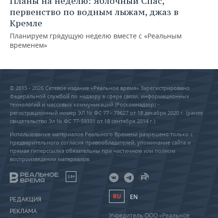
Планы на неделю: Яблочный Спас,
первенство по водным лыжам, джаз в
Кремле
Планируем грядущую неделю вместе с «Реальным
временем»
© 2015 - 2026 Сетевое издание «Реальное время» Зарегистрировано
Федеральной службой по надзору в сфере связи, информационных
технологий и массовых коммуникаций (Роскомнадзор) –
регистрационный номер ЭЛ № ФС 77 - 79627 от 18 декабря 2020 г. (ранее
свидетельство Эл № ФС 77-59331 от 18 сентября 2014 г.)
Использование материалов Реального Времени разрешено только с
предварительного согласия правообладателей, упоминание сайта и
прямая гиперссылка обязательны при частичном или полном
воспроизведении материалов.
18+
RU
EN
РЕДАКЦИЯ
РЕКЛАМА
Учредитель ООО «Реальное