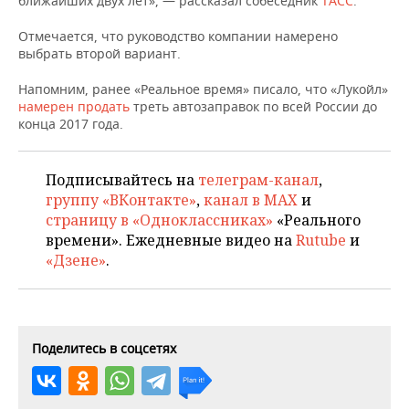
ближайших двух лет», — рассказал собеседник
ТАСС
.
НЕФТЕХИМИЯ
РОЗНИЧНАЯ ТОРГОВЛЯ
НОВОСТИ ТЕХНОЛОГИЙ
МЕРОПРИЯТИЯ
Отмечается, что руководство компании намерено
НЕФТЬ
выбрать второй вариант.
ТРАНСПОРТ
IT
НОВОСТИ МЕРОПРИЯТИЙ
СПОРТ
Напомним, ранее «Реальное время» писало, что «Лукойл»
ОПК
намерен продать
треть автозаправок по всей России до
УСЛУГИ
МЕДИА
ВЫЕЗДНАЯ РЕДАКЦИЯ
НОВОСТИ СПОРТА
ОБЩЕСТВО
конца 2017 года.
ЭНЕРГЕТИКА
ТЕЛЕКОММУНИКАЦИИ
БИЗНЕС-БРАНЧИ
ФУТБОЛ
НОВОСТИ ОБЩЕСТВА
ФОТОГАЛЕРЕЯ
Подписывайтесь на
телеграм-канал
,
группу «ВКонтакте»
,
канал в MAX
и
ONLINE-КОНФЕРЕНЦИИ
ХОККЕЙ
ВЛАСТЬ
СЮЖЕТЫ
страницу в «Одноклассниках»
«Реального
времени». Ежедневные видео на
Rutube
и
ОТКРЫТАЯ ЛЕКЦИЯ
БАСКЕТБОЛ
ИНФРАСТРУКТУРА
СПРАВОЧНИК
«Дзене»
.
ВОЛЕЙБОЛ
ИСТОРИЯ
СПИСОК ПЕРСОН
ПОЛНАЯ ВЕРСИЯ
КИБЕРСПОРТ
КУЛЬТУРА
СПИСОК КОМПАНИЙ
Поделитесь в соцсетях
ФИГУРНОЕ КАТАНИЕ
МЕДИЦИНА