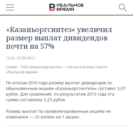
РЕГИОНЫ
«Казаньоргсинтез» увеличил
БАШКОРТОСТАН
НОВОСТИ
размер выплат дивидендов
почти на 57%
ТАТАРСТАН
АНАЛИТИКА
12:01, 07.04.2017
УДМУРТИЯ
НОВОСТИ АНАЛИТИКИ
ЭКОНОМИКА
Сюжет:
ПАО «Казаньоргсинтез» – статьи в бизнес-газете
«Реальное время»
ДЕКЛАРАЦИИ О ДОХОДАХ
НОВОСТИ ЭКОНОМИКИ
ПРОМЫШЛЕННОСТЬ
По итогам 2016 года размер выплат дивидендов по
обыкновенным акциям «Казаньоргсинтеза» составит 5,07
КОРОЛИ ГОСЗАКАЗА ПФО
ФИНАНСЫ
НОВОСТИ
НЕДВИЖИМОСТЬ
ПРОМЫШЛЕННОСТИ
рубля. Для сравнения: по результатам 2015 года эта
сумма составляла 3,23 рубля.
ВУЗЫ ТАТАРСТАНА
БАНКИ
НОВОСТИ НЕДВИЖИМОСТИ
АВТО
АГРОПРОМ
Размер выплат по привилегированным акциям не
КОМУ ПРИНАДЛЕЖАТ
БЮДЖЕТ
НОВОСТИ АВТО
БИЗНЕС
изменился — 25 копеек на 1 акцию.
ТОРГОВЫЕ ЦЕНТРЫ
МАШИНОСТРОЕНИЕ
ТАТАРСТАНА
ИНВЕСТИЦИИ
НОВОСТИ БИЗНЕСА
ТЕХНОЛОГИИ