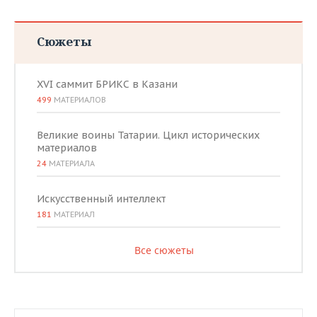
ВОДНЫЕ ВИДЫ СПОРТА
ОБРАЗОВАНИЕ
ХОККЕЙ С МЯЧОМ
ПРОИСШЕСТВИЯ
Сюжеты
XVI саммит БРИКС в Казани
499
МАТЕРИАЛОВ
Великие воины Татарии. Цикл исторических
материалов
24
МАТЕРИАЛА
Искусственный интеллект
181
МАТЕРИАЛ
Все сюжеты