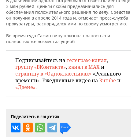
В дальнейшем адвокат потребовал от своего клиента еще
НЕФТЕХИМИЯ
3 млн рублей. Деньги якобы предназначались для
РОЗНИЧНАЯ ТОРГОВЛЯ
НОВОСТИ ТЕХНОЛОГИЙ
МЕРОПРИЯТИЯ
обеспечения положительного решения по делу. Средства
НЕФТЬ
он получил в апреле 2014 года и, отмечает пресс-служба
прокуратуры, распорядился ими по своему усмотрению.
ТРАНСПОРТ
IT
НОВОСТИ МЕРОПРИЯТИЙ
СПОРТ
ОПК
Во время суда Сафин вину признал полностью и
УСЛУГИ
МЕДИА
ВЫЕЗДНАЯ РЕДАКЦИЯ
НОВОСТИ СПОРТА
ОБЩЕСТВО
полностью же возместил ущерб.
ЭНЕРГЕТИКА
ТЕЛЕКОММУНИКАЦИИ
БИЗНЕС-БРАНЧИ
ФУТБОЛ
НОВОСТИ ОБЩЕСТВА
ФОТОГАЛЕРЕЯ
Подписывайтесь на
телеграм-канал
,
группу «ВКонтакте»
,
канал в MAX
и
ONLINE-КОНФЕРЕНЦИИ
ХОККЕЙ
ВЛАСТЬ
СЮЖЕТЫ
страницу в «Одноклассниках»
«Реального
времени». Ежедневные видео на
Rutube
и
ОТКРЫТАЯ ЛЕКЦИЯ
БАСКЕТБОЛ
ИНФРАСТРУКТУРА
СПРАВОЧНИК
«Дзене»
.
ВОЛЕЙБОЛ
ИСТОРИЯ
СПИСОК ПЕРСОН
ПОЛНАЯ ВЕРСИЯ
КИБЕРСПОРТ
КУЛЬТУРА
СПИСОК КОМПАНИЙ
Поделитесь в соцсетях
ФИГУРНОЕ КАТАНИЕ
МЕДИЦИНА