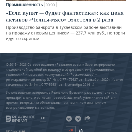
Промышленность
00:00
«Если купят — будет фантастика»: как цена
активов «Челны‑мясо» взлетела в 2 раза
Производство банкрота в Тукаевском районе выставили
на продажу с новым ценником — 237,7 млн руб., но торги
идут со скрипом
© 2015 - 2026 Сетевое издание «Реальное время» Зарегистрировано
Федеральной службой по надзору в сфере связи, информационных
технологий и массовых коммуникаций (Роскомнадзор) –
регистрационный номер ЭЛ № ФС 77 - 79627 от 18 декабря 2020 г. (ранее
свидетельство Эл № ФС 77-59331 от 18 сентября 2014 г.)
Использование материалов Реального Времени разрешено только с
предварительного согласия правообладателей, упоминание сайта и
прямая гиперссылка обязательны при частичном или полном
воспроизведении материалов.
18+
RU
EN
РЕДАКЦИЯ