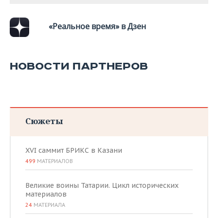
ВОДНЫЕ ВИДЫ СПОРТА
ОБРАЗОВАНИЕ
ХОККЕЙ С МЯЧОМ
ПРОИСШЕСТВИЯ
«Реальное время» в Дзен
НОВОСТИ ПАРТНЕРОВ
Сюжеты
XVI саммит БРИКС в Казани
499
МАТЕРИАЛОВ
Великие воины Татарии. Цикл исторических
материалов
24
МАТЕРИАЛА