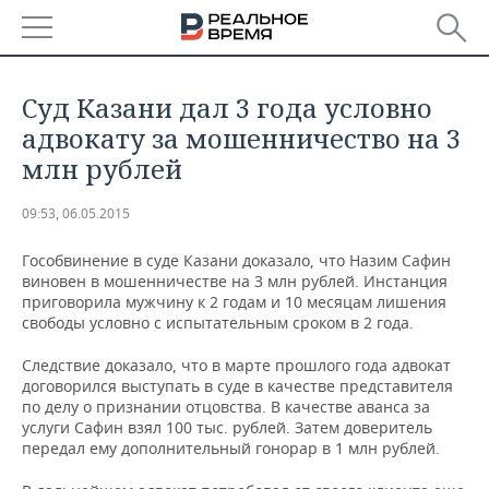
РЕГИОНЫ
​Суд Казани дал 3 года условно
БАШКОРТОСТАН
НОВОСТИ
адвокату за мошенничество на 3
млн рублей
ТАТАРСТАН
АНАЛИТИКА
09:53, 06.05.2015
УДМУРТИЯ
НОВОСТИ АНАЛИТИКИ
ЭКОНОМИКА
Гособвинение в суде Казани доказало, что Назим Сафин
ДЕКЛАРАЦИИ О ДОХОДАХ
НОВОСТИ ЭКОНОМИКИ
ПРОМЫШЛЕННОСТЬ
виновен в мошенничестве на 3 млн рублей. Инстанция
приговорила мужчину к 2 годам и 10 месяцам лишения
свободы условно с испытательным сроком в 2 года.
КОРОЛИ ГОСЗАКАЗА ПФО
ФИНАНСЫ
НОВОСТИ
НЕДВИЖИМОСТЬ
ПРОМЫШЛЕННОСТИ
Следствие доказало, что в марте прошлого года адвокат
ВУЗЫ ТАТАРСТАНА
БАНКИ
НОВОСТИ НЕДВИЖИМОСТИ
АВТО
договорился выступать в суде в качестве представителя
АГРОПРОМ
по делу о признании отцовства. В качестве аванса за
услуги Сафин взял 100 тыс. рублей. Затем доверитель
КОМУ ПРИНАДЛЕЖАТ
БЮДЖЕТ
НОВОСТИ АВТО
БИЗНЕС
ТОРГОВЫЕ ЦЕНТРЫ
МАШИНОСТРОЕНИЕ
передал ему дополнительный гонорар в 1 млн рублей.
ТАТАРСТАНА
ИНВЕСТИЦИИ
НОВОСТИ БИЗНЕСА
ТЕХНОЛОГИИ