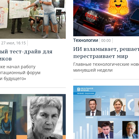
Технологии
00:00
27 июл, 16:15
ИИ взламывает, решае
ый тест-драйв для
перестраивает мир
иков
Главные технологические нов
ке начал работу
минувшей недели
нтационный форум
и будущего»