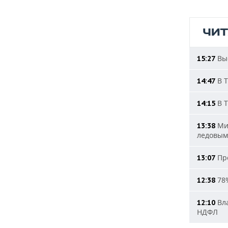
ЧИ
Выс
15:27
В Т
14:47
В Т
14:15
Мин
13:38
ледовым
Про
13:07
78%
12:38
Вла
12:10
НДФЛ