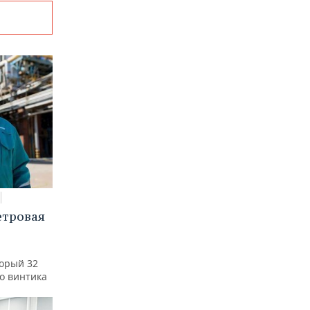
етровая
а
торый 32
го винтика