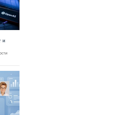
т и
ости