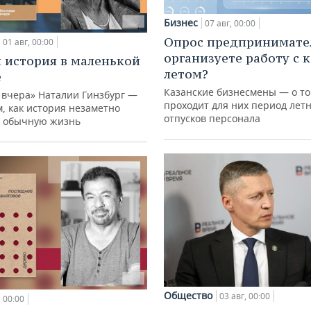
Бизнес
07 авг, 00:00
Опрос предпринимател
01 авг, 00:00
организуете работу с 
 история в маленькой
летом?
е
Казанские бизнесмены — о то
 вчера» Наталии Гинзбург —
проходит для них период лет
м, как история незаметно
отпусков персонала
 обычную жизнь
Общество
03 авг, 00:00
00:00