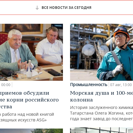
ВСЕ НОВОСТИ ЗА СЕГОДНЯ
Промышленность
00:00
07 авг, 13:00
приемов обсудили
Морская душа и 100-м
ие корни российского
колонна
ства
История заслуженного химик
Татарстана Олега Жогина, ко
 работа над новой книгой
года знает завод до последне
изящных искусств ASG»