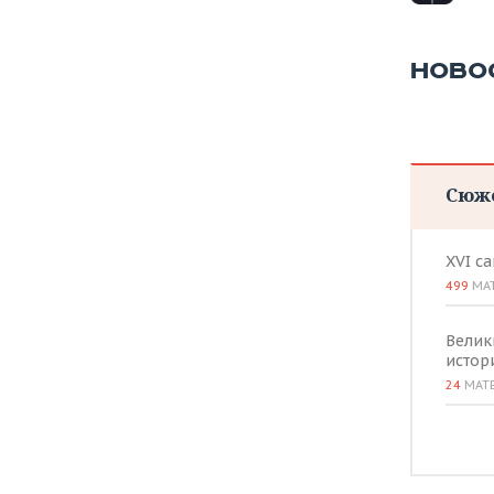
ВОДНЫЕ ВИДЫ СПОРТА
ОБРАЗОВАНИЕ
ХОККЕЙ С МЯЧОМ
ПРОИСШЕСТВИЯ
НОВО
Сюж
XVI с
499
МА
Велик
истор
24
МАТ