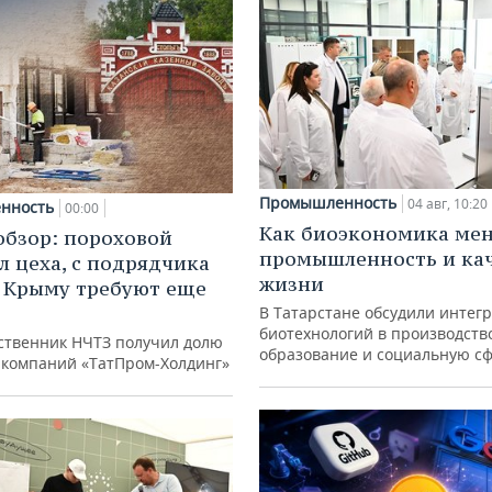
Промышленность
04 авг, 10:20
нность
00:00
Как биоэкономика ме
обзор: пороховой
промышленность и ка
л цеха, с подрядчика
жизни
в Крыму требуют еще
д
В Татарстане обсудили интег
биотехнологий в производств
ственник НЧТЗ получил долю
образование и социальную с
е компаний «ТатПром-Холдинг»