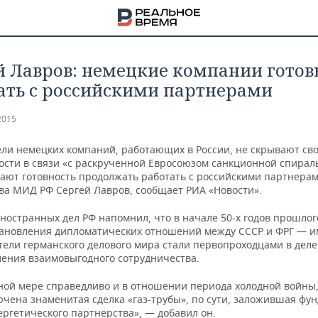
й Лавров: немецкие компании готов
ать с российскими партнерами
2015
ели немецких компаний, работающих в России, не скрывают св
ости в связи «с раскрученной Евросоюзом санкционной спирал
ают готовность продолжать работать с российскими партнерам
ава МИД РФ Сергей Лавров, сообщает РИА «Новости».
ностранных дел РФ напомнил, что в начале 50-х годов прошлог
тановления дипломатических отношений между СССР и ФРГ — 
тели германского делового мира стали первопроходцами в деле
ления взаимовыгодного сотрудничества.
НА
лной мере справедливо и в отношении периода холодной войны,
ючена знаменитая сделка «газ-трубы», по сути, заложившая фу
ргетического партнерства», — добавил он.