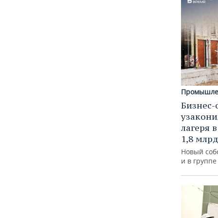
Промышле
Бизнес-
узакони
лагеря 
1,8 млр
Новый соб
и в групп