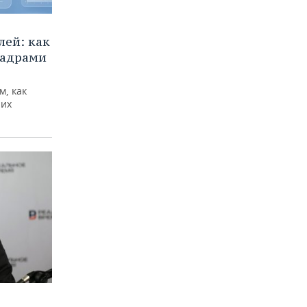
ей: как
кадрами
м, как
них