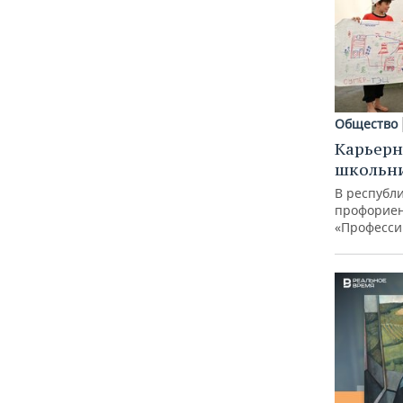
Общество
Карьерн
школьн
В республи
профорие
«Професси