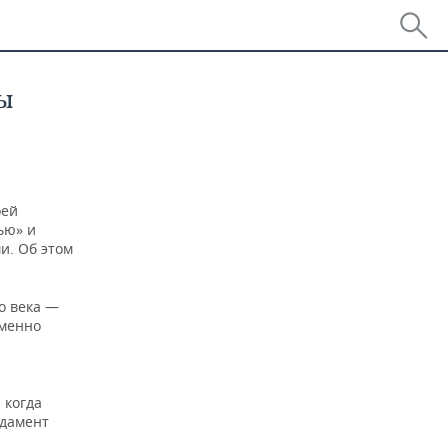
ы
оей
ью» и
и. Об этом
о века —
именно
 когда
ндамент