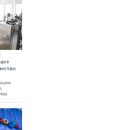
няет
чество
рацию
о,
феру