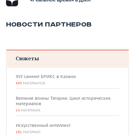
ВОДНЫЕ ВИДЫ СПОРТА
ОБРАЗОВАНИЕ
ХОККЕЙ С МЯЧОМ
ПРОИСШЕСТВИЯ
НОВОСТИ ПАРТНЕРОВ
Сюжеты
XVI саммит БРИКС в Казани
499
МАТЕРИАЛОВ
Великие воины Татарии. Цикл исторических
материалов
24
МАТЕРИАЛА
Искусственный интеллект
181
МАТЕРИАЛ