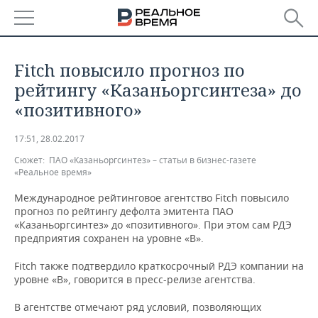
РЕГИОНЫ
Fitch повысило прогноз по
БАШКОРТОСТАН
НОВОСТИ
рейтингу «Казаньоргсинтеза» до
«позитивного»
ТАТАРСТАН
АНАЛИТИКА
17:51, 28.02.2017
УДМУРТИЯ
НОВОСТИ АНАЛИТИКИ
ЭКОНОМИКА
Сюжет:
ПАО «Казаньоргсинтез» – статьи в бизнес-газете
«Реальное время»
ДЕКЛАРАЦИИ О ДОХОДАХ
НОВОСТИ ЭКОНОМИКИ
ПРОМЫШЛЕННОСТЬ
Международное рейтинговое агентство Fitch повысило
прогноз по рейтингу дефолта эмитента ПАО
КОРОЛИ ГОСЗАКАЗА ПФО
ФИНАНСЫ
НОВОСТИ
НЕДВИЖИМОСТЬ
ПРОМЫШЛЕННОСТИ
«Казаньоргсинтез» до «позитивного». При этом сам РДЭ
предприятия сохранен на уровне «B».
ВУЗЫ ТАТАРСТАНА
БАНКИ
НОВОСТИ НЕДВИЖИМОСТИ
АВТО
АГРОПРОМ
Fitch также подтвердило краткосрочный РДЭ компании на
КОМУ ПРИНАДЛЕЖАТ
БЮДЖЕТ
НОВОСТИ АВТО
БИЗНЕС
уровне «B», говорится в пресс-релизе агентства.
ТОРГОВЫЕ ЦЕНТРЫ
МАШИНОСТРОЕНИЕ
ТАТАРСТАНА
В агентстве отмечают ряд условий, позволяющих
ИНВЕСТИЦИИ
НОВОСТИ БИЗНЕСА
ТЕХНОЛОГИИ