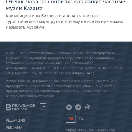
От чак-чака до соцбыта: как живут частные
музеи Казани
Как инициативы бизнеса становятся частью
туристического маршрута и почему не все из них можно
называть музеями
© 2015 - 2026 Сетевое издание «Реальное время» Зарегистрировано
Федеральной службой по надзору в сфере связи, информационных
технологий и массовых коммуникаций (Роскомнадзор) –
регистрационный номер ЭЛ № ФС 77 - 79627 от 18 декабря 2020 г. (ранее
свидетельство Эл № ФС 77-59331 от 18 сентября 2014 г.)
Использование материалов Реального Времени разрешено только с
предварительного согласия правообладателей, упоминание сайта и
прямая гиперссылка обязательны при частичном или полном
воспроизведении материалов.
18+
RU
EN
РЕДАКЦИЯ
РЕКЛАМА
Учредитель ООО «Реальное