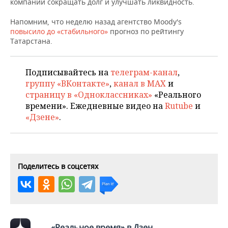
компании сокращать долг и улучшать ликвидность.
НЕФТЕХИМИЯ
РОЗНИЧНАЯ ТОРГОВЛЯ
НОВОСТИ ТЕХНОЛОГИЙ
МЕРОПРИЯТИЯ
Напомним, что неделю назад агентство Moody's
НЕФТЬ
повысило до «стабильного»
прогноз по рейтингу
Татарстана.
ТРАНСПОРТ
IT
НОВОСТИ МЕРОПРИЯТИЙ
СПОРТ
ОПК
УСЛУГИ
МЕДИА
ВЫЕЗДНАЯ РЕДАКЦИЯ
НОВОСТИ СПОРТА
ОБЩЕСТВО
Подписывайтесь на
телеграм-канал
,
ЭНЕРГЕТИКА
группу «ВКонтакте»
,
канал в MAX
и
ТЕЛЕКОММУНИКАЦИИ
БИЗНЕС-БРАНЧИ
ФУТБОЛ
НОВОСТИ ОБЩЕСТВА
ФОТОГАЛЕРЕЯ
страницу в «Одноклассниках»
«Реального
времени». Ежедневные видео на
Rutube
и
ONLINE-КОНФЕРЕНЦИИ
ХОККЕЙ
ВЛАСТЬ
СЮЖЕТЫ
«Дзене»
.
ОТКРЫТАЯ ЛЕКЦИЯ
БАСКЕТБОЛ
ИНФРАСТРУКТУРА
СПРАВОЧНИК
ВОЛЕЙБОЛ
ИСТОРИЯ
СПИСОК ПЕРСОН
ПОЛНАЯ ВЕРСИЯ
Поделитесь в соцсетях
КИБЕРСПОРТ
КУЛЬТУРА
СПИСОК КОМПАНИЙ
ФИГУРНОЕ КАТАНИЕ
МЕДИЦИНА
«Реальное время» в Дзен