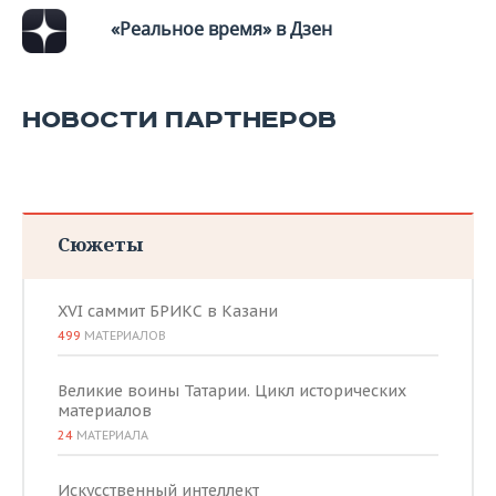
ВОДНЫЕ ВИДЫ СПОРТА
ОБРАЗОВАНИЕ
«Реальное время» в Дзен
ХОККЕЙ С МЯЧОМ
ПРОИСШЕСТВИЯ
НОВОСТИ ПАРТНЕРОВ
Сюжеты
XVI саммит БРИКС в Казани
499
МАТЕРИАЛОВ
Великие воины Татарии. Цикл исторических
материалов
24
МАТЕРИАЛА
Искусственный интеллект