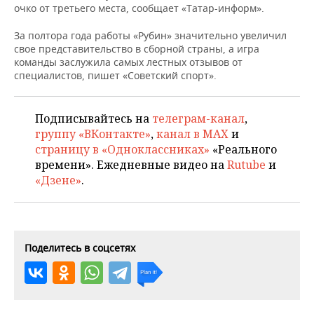
НЕФТЕХИМИЯ
очко от третьего места, сообщает «Татар-информ».
РОЗНИЧНАЯ ТОРГОВЛЯ
НОВОСТИ ТЕХНОЛОГИЙ
МЕРОПРИЯТИЯ
За полтора года работы «Рубин» значительно увеличил
НЕФТЬ
свое представительство в сборной страны, а игра
ТРАНСПОРТ
IT
НОВОСТИ МЕРОПРИЯТИЙ
СПОРТ
команды заслужила самых лестных отзывов от
ОПК
специалистов, пишет «Советский спорт».
УСЛУГИ
МЕДИА
ВЫЕЗДНАЯ РЕДАКЦИЯ
НОВОСТИ СПОРТА
ОБЩЕСТВО
ЭНЕРГЕТИКА
Подписывайтесь на
телеграм-канал
,
ТЕЛЕКОММУНИКАЦИИ
БИЗНЕС-БРАНЧИ
ФУТБОЛ
НОВОСТИ ОБЩЕСТВА
ФОТОГАЛЕРЕЯ
группу «ВКонтакте»
,
канал в MAX
и
страницу в «Одноклассниках»
«Реального
ONLINE-КОНФЕРЕНЦИИ
ХОККЕЙ
ВЛАСТЬ
СЮЖЕТЫ
времени». Ежедневные видео на
Rutube
и
«Дзене»
.
ОТКРЫТАЯ ЛЕКЦИЯ
БАСКЕТБОЛ
ИНФРАСТРУКТУРА
СПРАВОЧНИК
ВОЛЕЙБОЛ
ИСТОРИЯ
СПИСОК ПЕРСОН
ПОЛНАЯ ВЕРСИЯ
Поделитесь в соцсетях
КИБЕРСПОРТ
КУЛЬТУРА
СПИСОК КОМПАНИЙ
ФИГУРНОЕ КАТАНИЕ
МЕДИЦИНА