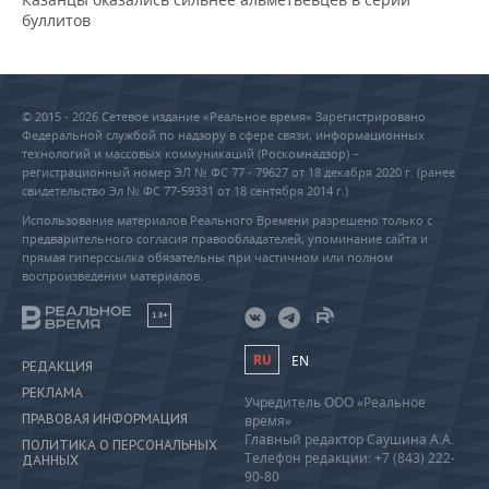
буллитов
© 2015 - 2026 Сетевое издание «Реальное время» Зарегистрировано
Федеральной службой по надзору в сфере связи, информационных
технологий и массовых коммуникаций (Роскомнадзор) –
регистрационный номер ЭЛ № ФС 77 - 79627 от 18 декабря 2020 г. (ранее
свидетельство Эл № ФС 77-59331 от 18 сентября 2014 г.)
Использование материалов Реального Времени разрешено только с
предварительного согласия правообладателей, упоминание сайта и
прямая гиперссылка обязательны при частичном или полном
воспроизведении материалов.
18+
RU
EN
РЕДАКЦИЯ
РЕКЛАМА
Учредитель ООО «Реальное
ПРАВОВАЯ ИНФОРМАЦИЯ
время»
Главный редактор Саушина А.А.
ПОЛИТИКА О ПЕРСОНАЛЬНЫХ
Телефон редакции: +7 (843) 222-
ДАННЫХ
90-80