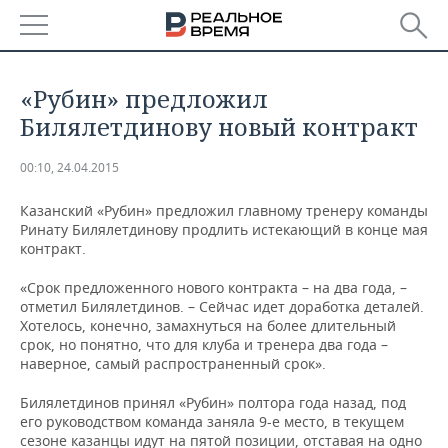
РЕГИОНЫ
«Рубин» предложил
БАШКОРТОСТАН
НОВОСТИ
Билялетдинову новый контракт
ТАТАРСТАН
АНАЛИТИКА
00:10, 24.04.2015
УДМУРТИЯ
НОВОСТИ АНАЛИТИКИ
ЭКОНОМИКА
Казанский «Рубин» предложил главному тренеру команды
Ринату Билялетдинову продлить истекающий в конце мая
контракт.
ДЕКЛАРАЦИИ О ДОХОДАХ
НОВОСТИ ЭКОНОМИКИ
ПРОМЫШЛЕННОСТЬ
«Срок предложенного нового контракта – на два года, –
КОРОЛИ ГОСЗАКАЗА ПФО
ФИНАНСЫ
НОВОСТИ
НЕДВИЖИМОСТЬ
отметил Билялетдинов. – Сейчас идет доработка деталей.
ПРОМЫШЛЕННОСТИ
Хотелось, конечно, замахнуться на более длительный
срок, но понятно, что для клуба и тренера два года –
ВУЗЫ ТАТАРСТАНА
БАНКИ
НОВОСТИ НЕДВИЖИМОСТИ
АВТО
АГРОПРОМ
наверное, самый распространенный срок».
КОМУ ПРИНАДЛЕЖАТ
БЮДЖЕТ
НОВОСТИ АВТО
БИЗНЕС
Билялетдинов принял «Рубин» полтора года назад, под
ТОРГОВЫЕ ЦЕНТРЫ
МАШИНОСТРОЕНИЕ
его руководством команда заняла 9-е место, в текущем
ТАТАРСТАНА
ИНВЕСТИЦИИ
НОВОСТИ БИЗНЕСА
ТЕХНОЛОГИИ
сезоне казанцы идут на пятой позиции, отставая на одно