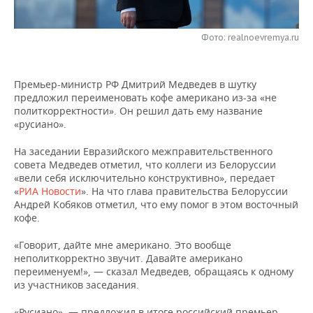
НЕФТЕХИМИЯ
РОЗНИЧНАЯ ТОРГОВЛЯ
НОВОСТИ ТЕХНОЛОГИЙ
МЕРОПРИЯТИЯ
НЕФТЬ
Фото: realnoevremya.ru
ТРАНСПОРТ
IT
НОВОСТИ МЕРОПРИЯТИЙ
СПОРТ
ОПК
Премьер-министр РФ Дмитрий Медведев в шутку
УСЛУГИ
МЕДИА
ВЫЕЗДНАЯ РЕДАКЦИЯ
НОВОСТИ СПОРТА
ОБЩЕСТВО
предложил переименовать кофе американо из-за «не
ЭНЕРГЕТИКА
политкорректности». Он решил дать ему название
ТЕЛЕКОММУНИКАЦИИ
БИЗНЕС-БРАНЧИ
ФУТБОЛ
НОВОСТИ ОБЩЕСТВА
ФОТОГАЛЕРЕЯ
«русиано».
На заседании Евразийского межправительственного
ONLINE-КОНФЕРЕНЦИИ
ХОККЕЙ
ВЛАСТЬ
СЮЖЕТЫ
совета Медведев отметил, что коллеги из Белоруссии
«вели себя исключительно конструктивно», передает
ОТКРЫТАЯ ЛЕКЦИЯ
БАСКЕТБОЛ
ИНФРАСТРУКТУРА
СПРАВОЧНИК
«
РИА Новости
». На что глава правительства Белоруссии
Андрей Кобяков отметил, что ему помог в этом восточный
кофе.
ВОЛЕЙБОЛ
ИСТОРИЯ
СПИСОК ПЕРСОН
ПОЛНАЯ ВЕРСИЯ
«Говорит, дайте мне американо. Это вообще
КИБЕРСПОРТ
КУЛЬТУРА
СПИСОК КОМПАНИЙ
неполиткорректно звучит. Давайте американо
переименуем!», — сказал Медведев, обращаясь к одному
ФИГУРНОЕ КАТАНИЕ
МЕДИЦИНА
из участников заседания.
«Русиано», — предложил в итоге российский премьер.