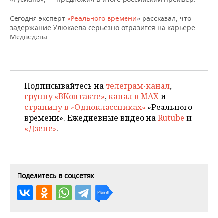
ВОДНЫЕ ВИДЫ СПОРТА
ОБРАЗОВАНИЕ
Сегодня эксперт
«Реального времени
» рассказал, что
ХОККЕЙ С МЯЧОМ
ПРОИСШЕСТВИЯ
задержание Улюкаева серьезно отразится на карьере
Медведева.
Подписывайтесь на
телеграм-канал
,
группу «ВКонтакте»
,
канал в MAX
и
страницу в «Одноклассниках»
«Реального
времени». Ежедневные видео на
Rutube
и
«Дзене»
.
Поделитесь в соцсетях