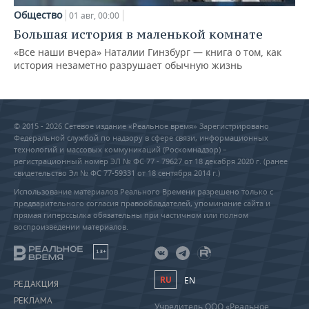
Общество
01 авг, 00:00
Большая история в маленькой комнате
«Все наши вчера» Наталии Гинзбург — книга о том, как
история незаметно разрушает обычную жизнь
© 2015 - 2026 Сетевое издание «Реальное время» Зарегистрировано
Федеральной службой по надзору в сфере связи, информационных
технологий и массовых коммуникаций (Роскомнадзор) –
регистрационный номер ЭЛ № ФС 77 - 79627 от 18 декабря 2020 г. (ранее
свидетельство Эл № ФС 77-59331 от 18 сентября 2014 г.)
Использование материалов Реального Времени разрешено только с
предварительного согласия правообладателей, упоминание сайта и
прямая гиперссылка обязательны при частичном или полном
воспроизведении материалов.
18+
RU
EN
РЕДАКЦИЯ
РЕКЛАМА
Учредитель ООО «Реальное