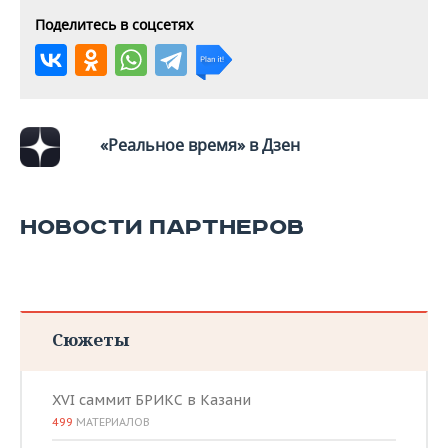
ВОДНЫЕ ВИДЫ СПОРТА
ОБРАЗОВАНИЕ
Поделитесь в соцсетях
ХОККЕЙ С МЯЧОМ
ПРОИСШЕСТВИЯ
«Реальное время» в Дзен
НОВОСТИ ПАРТНЕРОВ
Сюжеты
XVI саммит БРИКС в Казани
499
МАТЕРИАЛОВ