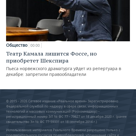
Общество
00:00
Театр Камала лишится Фоссе, но
приобретет Шекспира
Пьеса норвежского драматурга уйдет из репертуара в
декабре: запретили правообладатели
© 2015 - 2026 Сетевое издание «Реальное время» Зарегистрировано
Федеральной службой по надзору в сфере связи, информационных
технологий и массовых коммуникаций (Роскомнадзор) –
регистрационный номер ЭЛ № ФС 77 - 79627 от 18 декабря 2020 г. (ранее
свидетельство Эл № ФС 77-59331 от 18 сентября 2014 г.)
Использование материалов Реального Времени разрешено только с
предварительного согласия правообладателей, упоминание сайта и