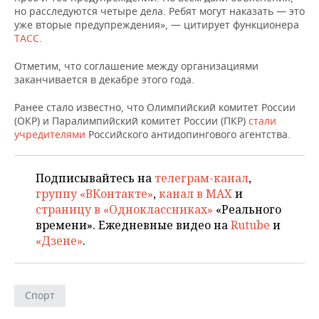
НЕФТЕХИМИЯ
но расследуются четыре дела. Ребят могут наказать — это
уже вторые предупреждения», — цитирует функционера
РОЗНИЧНАЯ ТОРГОВЛЯ
НОВОСТИ ТЕХНОЛОГИЙ
МЕРОПРИЯТИЯ
НЕФТЬ
ТАСС
.
ТРАНСПОРТ
IT
НОВОСТИ МЕРОПРИЯТИЙ
СПОРТ
Отметим, что соглашение между организациями
ОПК
заканчивается в декабре этого года.
УСЛУГИ
МЕДИА
ВЫЕЗДНАЯ РЕДАКЦИЯ
НОВОСТИ СПОРТА
ОБЩЕСТВО
ЭНЕРГЕТИКА
Ранее стало известно, что Олимпийский комитет России
(ОКР) и Паралимпийский комитет России (ПКР)
стали
ТЕЛЕКОММУНИКАЦИИ
БИЗНЕС-БРАНЧИ
ФУТБОЛ
НОВОСТИ ОБЩЕСТВА
ФОТОГАЛЕРЕЯ
учредителями
Российского антидопингового агентства.
ONLINE-КОНФЕРЕНЦИИ
ХОККЕЙ
ВЛАСТЬ
СЮЖЕТЫ
Подписывайтесь на
телеграм-канал
,
ОТКРЫТАЯ ЛЕКЦИЯ
БАСКЕТБОЛ
ИНФРАСТРУКТУРА
СПРАВОЧНИК
группу «ВКонтакте»
,
канал в MAX
и
страницу в «Одноклассниках»
«Реального
ВОЛЕЙБОЛ
ИСТОРИЯ
СПИСОК ПЕРСОН
ПОЛНАЯ ВЕРСИЯ
времени». Ежедневные видео на
Rutube
и
«Дзене»
.
КИБЕРСПОРТ
КУЛЬТУРА
СПИСОК КОМПАНИЙ
ФИГУРНОЕ КАТАНИЕ
МЕДИЦИНА
Спорт