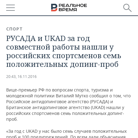
РЕГИОНЫ
СПОРТ
РУСАДА и UKAD за год
БАШКОРТОСТАН
НОВОСТИ
совместной работы нашли у
ТАТАРСТАН
АНАЛИТИКА
российских спортсменов семь
положительных допинг-проб
УДМУРТИЯ
НОВОСТИ АНАЛИТИКИ
ЭКОНОМИКА
20:43, 16.11.2016
ДЕКЛАРАЦИИ О ДОХОДАХ
НОВОСТИ ЭКОНОМИКИ
ПРОМЫШЛЕННОСТЬ
Вице-премьер РФ по вопросам спорта, туризма и
КОРОЛИ ГОСЗАКАЗА ПФО
ФИНАНСЫ
НОВОСТИ
НЕДВИЖИМОСТЬ
молодежной политики Виталий Мутко сообщил о том, что
ПРОМЫШЛЕННОСТИ
Российское антидопинговое агентство (РУСАДА) и
ВУЗЫ ТАТАРСТАНА
БАНКИ
НОВОСТИ НЕДВИЖИМОСТИ
АВТО
Британское антидопинговое агентство (UKAD) нашли у
АГРОПРОМ
российских спортсменов семь положительных допинг-
проб.
КОМУ ПРИНАДЛЕЖАТ
БЮДЖЕТ
НОВОСТИ АВТО
БИЗНЕС
ТОРГОВЫЕ ЦЕНТРЫ
МАШИНОСТРОЕНИЕ
ТАТАРСТАНА
«За год с UKAD у нас было семь случаев положительных
ИНВЕСТИЦИИ
НОВОСТИ БИЗНЕСА
ТЕХНОЛОГИИ
проб и 100 предупреждений. По всем дали объяснения,