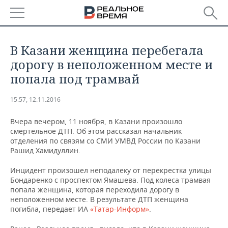
РЕГИОНЫ
В Казани женщина перебегала
БАШКОРТОСТАН
НОВОСТИ
дорогу в неположенном месте и
попала под трамвай
ТАТАРСТАН
АНАЛИТИКА
15:57, 12.11.2016
УДМУРТИЯ
НОВОСТИ АНАЛИТИКИ
ЭКОНОМИКА
Вчера вечером, 11 ноября, в Казани произошло
ДЕКЛАРАЦИИ О ДОХОДАХ
НОВОСТИ ЭКОНОМИКИ
ПРОМЫШЛЕННОСТЬ
смертельное ДТП. Об этом рассказал начальник
отделения по связям со СМИ УМВД России по Казани
Рашид Хамидуллин.
КОРОЛИ ГОСЗАКАЗА ПФО
ФИНАНСЫ
НОВОСТИ
НЕДВИЖИМОСТЬ
ПРОМЫШЛЕННОСТИ
Инцидент произошел неподалеку от перекрестка улицы
ВУЗЫ ТАТАРСТАНА
БАНКИ
НОВОСТИ НЕДВИЖИМОСТИ
АВТО
Бондаренко с проспектом Ямашева. Под колеса трамвая
АГРОПРОМ
попала женщина, которая переходила дорогу в
неположенном месте. В результате ДТП женщина
КОМУ ПРИНАДЛЕЖАТ
БЮДЖЕТ
НОВОСТИ АВТО
БИЗНЕС
ТОРГОВЫЕ ЦЕНТРЫ
МАШИНОСТРОЕНИЕ
погибла, передает ИА
«Татар-Информ»
.
ТАТАРСТАНА
ИНВЕСТИЦИИ
НОВОСТИ БИЗНЕСА
ТЕХНОЛОГИИ