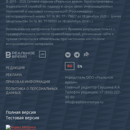
© 2015 - 2026 Сетевое издание «Реальное время» Зарегистрировано
Федеральной службой по надзору в сфере связи, информационных
технологий и массовых коммуникаций (Роскомнадзор) –
регистрационный номер ЭЛ № ФС 77 - 79627 от 18 декабря 2020 г. (ранее
свидетельство Эл № ФС 77-59331 от 18 сентября 2014 г.)
Использование материалов Реального Времени разрешено только с
предварительного согласия правообладателей, упоминание сайта и
прямая гиперссылка обязательны при частичном или полном
воспроизведении материалов.
18+
RU
EN
РЕДАКЦИЯ
РЕКЛАМА
Учредитель ООО «Реальное
ПРАВОВАЯ ИНФОРМАЦИЯ
время»
Главный редактор Саушина А.А.
ПОЛИТИКА О ПЕРСОНАЛЬНЫХ
Телефон редакции: +7 (843) 222-
ДАННЫХ
90-80
info@realnoevremya.ru
Полная версия
Тестовая версия