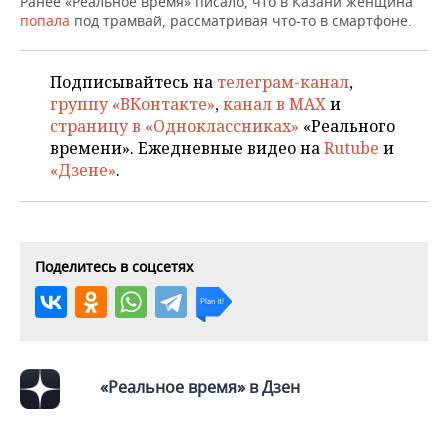
Ранее «Реальное время» писало, что в
Казани женщина
НЕФТЕХИМИЯ
попала
под трамвай, рассматривая что-то в смартфоне.
РОЗНИЧНАЯ ТОРГОВЛЯ
НОВОСТИ ТЕХНОЛОГИЙ
МЕРОПРИЯТИЯ
НЕФТЬ
Подписывайтесь на
телеграм-канал
,
ТРАНСПОРТ
IT
НОВОСТИ МЕРОПРИЯТИЙ
СПОРТ
ОПК
группу «ВКонтакте»
,
канал в MAX
и
страницу в «Одноклассниках»
«Реального
УСЛУГИ
МЕДИА
ВЫЕЗДНАЯ РЕДАКЦИЯ
НОВОСТИ СПОРТА
ОБЩЕСТВО
ЭНЕРГЕТИКА
времени». Ежедневные видео на
Rutube
и
«Дзене»
.
ТЕЛЕКОММУНИКАЦИИ
БИЗНЕС-БРАНЧИ
ФУТБОЛ
НОВОСТИ ОБЩЕСТВА
ФОТОГАЛЕРЕЯ
ONLINE-КОНФЕРЕНЦИИ
ХОККЕЙ
ВЛАСТЬ
СЮЖЕТЫ
ОТКРЫТАЯ ЛЕКЦИЯ
БАСКЕТБОЛ
ИНФРАСТРУКТУРА
Поделитесь в соцсетях
СПРАВОЧНИК
ВОЛЕЙБОЛ
ИСТОРИЯ
СПИСОК ПЕРСОН
ПОЛНАЯ ВЕРСИЯ
КИБЕРСПОРТ
КУЛЬТУРА
СПИСОК КОМПАНИЙ
«Реальное время» в Дзен
ФИГУРНОЕ КАТАНИЕ
МЕДИЦИНА