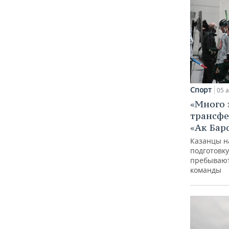
Спорт
05 а
«Много 
трансфе
«Ак Бар
Казанцы н
подготовку
пребывают
команды