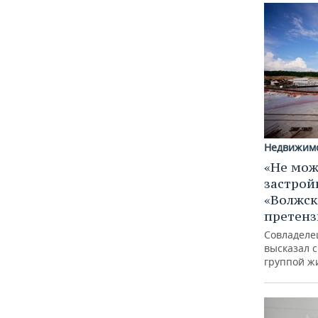
Недвижим
«Не мож
застрой
«Волжск
претен
Совладеле
высказал 
группой ж