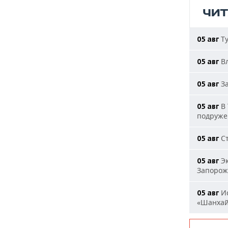
ЧИ
Ту
05 авг
Вл
05 авг
За
05 авг
В 
05 авг
подруже
Ст
05 авг
Эк
05 авг
Запорож
Ис
05 авг
«Шанха