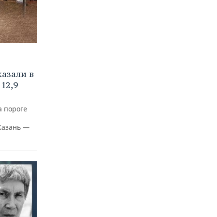
азали в
12,9
а пороге
Казань —