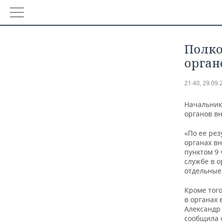
РЕГИОНЫ
Полко
БАШКОРТОСТАН
НОВОСТИ
орган
ТАТАРСТАН
АНАЛИТИКА
21:40, 29.09.
УДМУРТИЯ
НОВОСТИ АНАЛИТИКИ
ЭКОНОМИКА
Начальник
органов в
ДЕКЛАРАЦИИ О ДОХОДАХ
НОВОСТИ ЭКОНОМИКИ
ПРОМЫШЛЕННОСТЬ
«По ее рез
органах в
КОРОЛИ ГОСЗАКАЗА ПФО
ФИНАНСЫ
НОВОСТИ ПРОМЫШЛЕННОСТИ
НЕДВИЖИМОСТЬ
пунктом 9 
службе в 
отдельные
ВУЗЫ ТАТАРСТАНА
БАНКИ
АГРОПРОМ
НОВОСТИ НЕДВИЖИМОСТИ
АВТО
Кроме тог
КОМУ ПРИНАДЛЕЖАТ ТОРГОВЫЕ ЦЕНТРЫ ТАТАРСТА
БЮДЖЕТ
МАШИНОСТРОЕНИЕ
НОВОСТИ АВТО
БИЗНЕС
в органах
Александр
ИНВЕСТИЦИИ
НЕФТЕХИМИЯ
НОВОСТИ БИЗНЕСА
ТЕХНОЛОГИИ
сообщила 