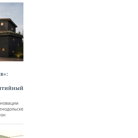
в»:
бытийный
еновации
ленодольске
тон