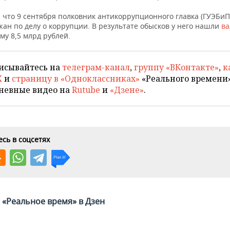
 что 9 сентября полковник антикоррупционного главка (ГУЭБи
ан по делу о коррупции. В результате обысков у него нашли
ва
му 8,5 млрд рублей.
исывайтесь на
телеграм-канал
,
группу «ВКонтакте»
,
к
X
и
страницу в «Одноклассниках»
«Реального времени»
невные видео на
Rutube
и
«Дзене»
.
сь в соцсетях
«Реальное время» в Дзен