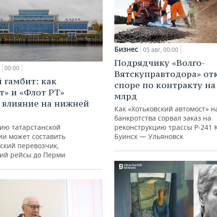
Бизнес
05 авг, 00:00
Подрядчику «Волго-
00:00
Вятскуправтодора» отк
 гамбит: как
споре по контракту на 
т» и «Флот РТ»
млрд
 влияние на нижней
Как «Хотьковский автомост» н
банкротства сорвал заказ на
ию татарстанской
реконструкцию трассы Р‑241 
ии может составить
Буинск — Ульяновск
ский перевозчик,
ий рейсы до Перми