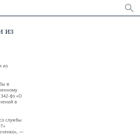
и из
и из
бы в
тренному
 342-фз «О
енений в
со службы
«Т»
рченко», —