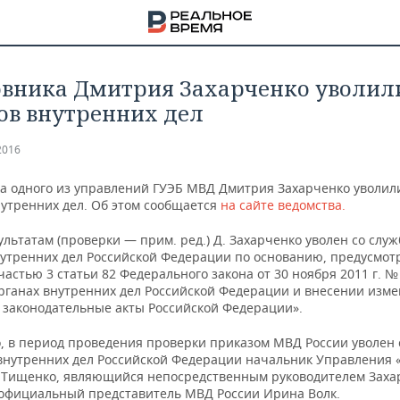
вника Дмитрия Захарченко уволил
ов внутренних дел
2016
а одного из управлений ГУЭБ МВД Дмитрия Захарченко уволил
нутренних дел. Об этом сообщается
на сайте ведомства.
ультатам (проверки — прим. ред.) Д. Захарченко уволен со служ
нутренних дел Российской Федерации по основанию, предусмо
частью 3 статьи 82 Федерального закона от 30 ноября 2011 г. №
органах внутренних дел Российской Федерации и внесении изм
 законодательные акты Российской Федерации».
о, в период проведения проверки приказом МВД России уволен 
НА
 внутренних дел Российской Федерации начальник Управления 
 Тищенко, являющийся непосредственным руководителем Заха
официальный представитель МВД России Ирина Волк.