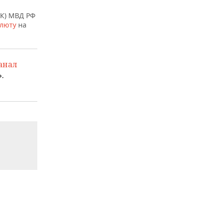
ПК) МВД РФ
люту
на
анал
.