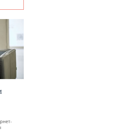
И
рнет-
ы