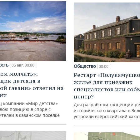
ость
05 авг, 00:00
Общество
00:00
ем молчать»:
Рестарт «Полукамушко
щик детсада в
жилье для приезжих
ой гавани» ответил на
специалистов или со
зии
центр?
ц компании «Мир детства»
Для разработки концепции р
свою позицию в споре с
исторического квартала в Зе
ителей в казанском поселке
устроили всероссийский хака