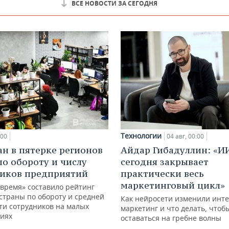
ВСЕ НОВОСТИ ЗА СЕГОДНЯ
Технологии
:00
04 авг, 00:00
ан в пятерке регионов
Айдар Гибадуллин: «И
по обороту и числу
сегодня закрывает
иков предприятий
практически весь
маркетинговый цикл»
 время» составило рейтинг
страны по обороту и средней
Как нейросети изменили инте
ти сотрудников на малых
маркетинг и что делать, чтоб
иях
оставаться на гребне волны