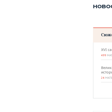
ВОДНЫЕ ВИДЫ СПОРТА
ОБРАЗОВАНИЕ
НОВО
ХОККЕЙ С МЯЧОМ
ПРОИСШЕСТВИЯ
Сюж
XVI с
499
МА
Велик
истор
24
МАТ