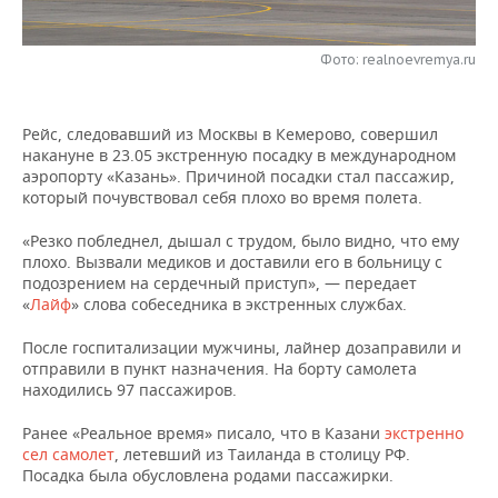
НЕФТЕХИМИЯ
РОЗНИЧНАЯ ТОРГОВЛЯ
НОВОСТИ ТЕХНОЛОГИЙ
МЕРОПРИЯТИЯ
НЕФТЬ
Фото: realnoevremya.ru
ТРАНСПОРТ
IT
НОВОСТИ МЕРОПРИЯТИЙ
СПОРТ
ОПК
Рейс, следовавший из Москвы в Кемерово, совершил
УСЛУГИ
МЕДИА
ВЫЕЗДНАЯ РЕДАКЦИЯ
НОВОСТИ СПОРТА
ОБЩЕСТВО
накануне в 23.05 экстренную посадку в международном
ЭНЕРГЕТИКА
аэропорту «Казань». Причиной посадки стал пассажир,
ТЕЛЕКОММУНИКАЦИИ
БИЗНЕС-БРАНЧИ
ФУТБОЛ
НОВОСТИ ОБЩЕСТВА
ФОТОГАЛЕРЕЯ
который почувствовал себя плохо во время полета.
«Резко побледнел, дышал с трудом, было видно, что ему
ONLINE-КОНФЕРЕНЦИИ
ХОККЕЙ
ВЛАСТЬ
СЮЖЕТЫ
плохо. Вызвали медиков и доставили его в больницу с
подозрением на сердечный приступ», — передает
ОТКРЫТАЯ ЛЕКЦИЯ
БАСКЕТБОЛ
ИНФРАСТРУКТУРА
СПРАВОЧНИК
«
Лайф
» слова собеседника в экстренных службах.
После госпитализации мужчины, лайнер дозаправили и
ВОЛЕЙБОЛ
ИСТОРИЯ
СПИСОК ПЕРСОН
ПОЛНАЯ ВЕРСИЯ
отправили в пункт назначения. На борту самолета
находились 97 пассажиров.
КИБЕРСПОРТ
КУЛЬТУРА
СПИСОК КОМПАНИЙ
Ранее «Реальное время» писало, что в Казани
экстренно
ФИГУРНОЕ КАТАНИЕ
МЕДИЦИНА
сел самолет
, летевший из Таиланда в столицу РФ.
Посадка была обусловлена родами пассажирки.