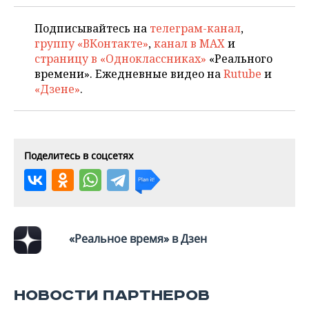
ВОДНЫЕ ВИДЫ СПОРТА
ОБРАЗОВАНИЕ
Подписывайтесь на
телеграм-канал
,
ХОККЕЙ С МЯЧОМ
ПРОИСШЕСТВИЯ
группу «ВКонтакте»
,
канал в MAX
и
страницу в «Одноклассниках»
«Реального
времени». Ежедневные видео на
Rutube
и
«Дзене»
.
Поделитесь в соцсетях
«Реальное время» в Дзен
НОВОСТИ ПАРТНЕРОВ