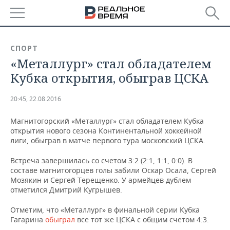
РЕГИОНЫ
СПОРТ
«Металлург» стал обладателем
БАШКОРТОСТАН
НОВОСТИ
Кубка открытия, обыграв ЦСКА
ТАТАРСТАН
АНАЛИТИКА
20:45, 22.08.2016
УДМУРТИЯ
НОВОСТИ АНАЛИТИКИ
ЭКОНОМИКА
Магнитогорский «Металлург» стал обладателем Кубка
открытия нового сезона Континентальной хоккейной
ДЕКЛАРАЦИИ О ДОХОДАХ
НОВОСТИ ЭКОНОМИКИ
ПРОМЫШЛЕННОСТЬ
лиги, обыграв в матче первого тура московский ЦСКА.
КОРОЛИ ГОСЗАКАЗА ПФО
ФИНАНСЫ
НОВОСТИ
НЕДВИЖИМОСТЬ
Встреча завершилась со счетом 3:2 (2:1, 1:1, 0:0). В
ПРОМЫШЛЕННОСТИ
составе магнитогорцев голы забили Оскар Осала, Сергей
ВУЗЫ ТАТАРСТАНА
БАНКИ
НОВОСТИ НЕДВИЖИМОСТИ
АВТО
Мозякин и Сергей Терещенко. У армейцев дублем
АГРОПРОМ
отметился Дмитрий Кугрышев.
КОМУ ПРИНАДЛЕЖАТ
БЮДЖЕТ
НОВОСТИ АВТО
БИЗНЕС
ТОРГОВЫЕ ЦЕНТРЫ
МАШИНОСТРОЕНИЕ
Отметим, что «Металлург» в финальной серии Кубка
ТАТАРСТАНА
Гагарина
обыграл
все тот же ЦСКА с общим счетом 4:3.
ИНВЕСТИЦИИ
НОВОСТИ БИЗНЕСА
ТЕХНОЛОГИИ