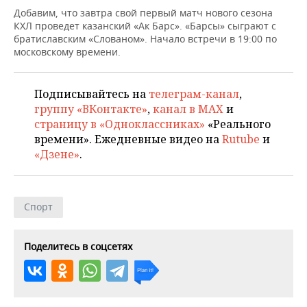
НЕФТЕХИМИЯ
Добавим, что завтра свой первый матч нового сезона
РОЗНИЧНАЯ ТОРГОВЛЯ
НОВОСТИ ТЕХНОЛОГИЙ
МЕРОПРИЯТИЯ
КХЛ проведет казанский «Ак Барс». «Барсы» сыграют с
НЕФТЬ
братиславским «Слованом». Начало встречи в 19:00 по
московскому времени.
ТРАНСПОРТ
IT
НОВОСТИ МЕРОПРИЯТИЙ
СПОРТ
ОПК
УСЛУГИ
МЕДИА
ВЫЕЗДНАЯ РЕДАКЦИЯ
НОВОСТИ СПОРТА
ОБЩЕСТВО
Подписывайтесь на
телеграм-канал
,
ЭНЕРГЕТИКА
группу «ВКонтакте»
,
канал в MAX
и
ТЕЛЕКОММУНИКАЦИИ
БИЗНЕС-БРАНЧИ
ФУТБОЛ
НОВОСТИ ОБЩЕСТВА
ФОТОГАЛЕРЕЯ
страницу в «Одноклассниках»
«Реального
времени». Ежедневные видео на
Rutube
и
ONLINE-КОНФЕРЕНЦИИ
ХОККЕЙ
ВЛАСТЬ
СЮЖЕТЫ
«Дзене»
.
ОТКРЫТАЯ ЛЕКЦИЯ
БАСКЕТБОЛ
ИНФРАСТРУКТУРА
СПРАВОЧНИК
Спорт
ВОЛЕЙБОЛ
ИСТОРИЯ
СПИСОК ПЕРСОН
ПОЛНАЯ ВЕРСИЯ
КИБЕРСПОРТ
КУЛЬТУРА
СПИСОК КОМПАНИЙ
Поделитесь в соцсетях
ФИГУРНОЕ КАТАНИЕ
МЕДИЦИНА