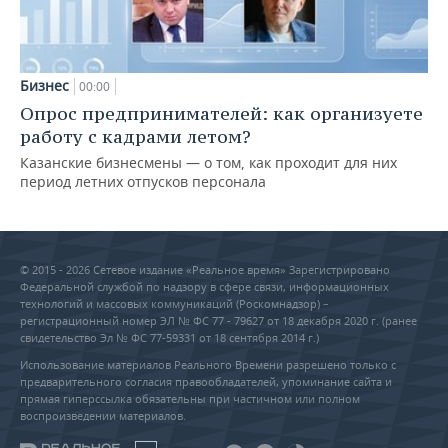
Бизнес
00:00
Опрос предпринимателей: как организуете
работу с кадрами летом?
Казанские бизнесмены — о том, как проходит для них
период летних отпусков персонала
© 2015 - 2026 Сетевое издание «Реальное время» Зарегистрировано
Федеральной службой по надзору в сфере связи, информационных
технологий и массовых коммуникаций (Роскомнадзор) –
регистрационный номер ЭЛ № ФС 77 - 79627 от 18 декабря 2020 г. (ранее
свидетельство Эл № ФС 77-59331 от 18 сентября 2014 г.)
Использование материалов Реального Времени разрешено только с
предварительного согласия правообладателей, упоминание сайта и
прямая гиперссылка обязательны при частичном или полном
воспроизведении материалов.