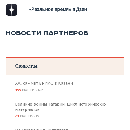
ВОДНЫЕ ВИДЫ СПОРТА
ОБРАЗОВАНИЕ
«Реальное время» в Дзен
ХОККЕЙ С МЯЧОМ
ПРОИСШЕСТВИЯ
НОВОСТИ ПАРТНЕРОВ
Сюжеты
XVI саммит БРИКС в Казани
499
МАТЕРИАЛОВ
Великие воины Татарии. Цикл исторических
материалов
24
МАТЕРИАЛА