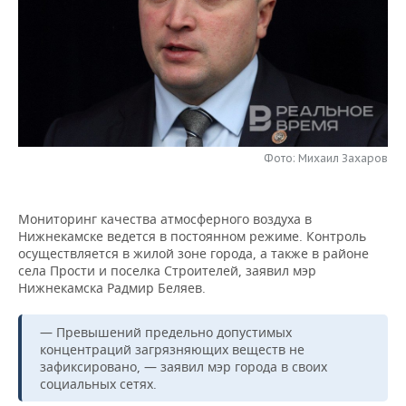
НЕФТЕХИМИЯ
РОЗНИЧНАЯ ТОРГОВЛЯ
НОВОСТИ ТЕХНОЛОГИЙ
МЕРОПРИЯТИЯ
НЕФТЬ
ТРАНСПОРТ
IT
НОВОСТИ МЕРОПРИЯТИЙ
СПОРТ
ОПК
УСЛУГИ
МЕДИА
ВЫЕЗДНАЯ РЕДАКЦИЯ
НОВОСТИ СПОРТА
ОБЩЕСТВО
ЭНЕРГЕТИКА
ТЕЛЕКОММУНИКАЦИИ
БИЗНЕС-БРАНЧИ
ФУТБОЛ
НОВОСТИ ОБЩЕСТВА
ФОТОГАЛЕРЕЯ
Фото: Михаил Захаров
ONLINE-КОНФЕРЕНЦИИ
ХОККЕЙ
ВЛАСТЬ
СЮЖЕТЫ
Мониторинг качества атмосферного воздуха в
Нижнекамске ведется в постоянном режиме. Контроль
ОТКРЫТАЯ ЛЕКЦИЯ
БАСКЕТБОЛ
ИНФРАСТРУКТУРА
СПРАВОЧНИК
осуществляется в жилой зоне города, а также в районе
села Прости и поселка Строителей, заявил мэр
ВОЛЕЙБОЛ
ИСТОРИЯ
СПИСОК ПЕРСОН
ПОЛНАЯ ВЕРСИЯ
Нижнекамска Радмир Беляев.
КИБЕРСПОРТ
КУЛЬТУРА
СПИСОК КОМПАНИЙ
— Превышений предельно допустимых
концентраций загрязняющих веществ не
ФИГУРНОЕ КАТАНИЕ
МЕДИЦИНА
зафиксировано, — заявил мэр города в своих
социальных сетях.