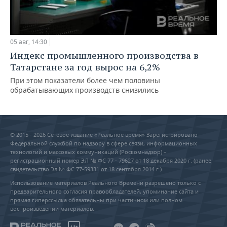
05 авг, 14:30
Индекс промышленного производства в
Татарстане за год вырос на 6,2%
При этом показатели более чем половины
обрабатывающих производств снизились
© 2015 - 2026 Сетевое издание «Реальное время» Зарегистрировано
Федеральной службой по надзору в сфере связи, информационных
технологий и массовых коммуникаций (Роскомнадзор) –
регистрационный номер ЭЛ № ФС 77 - 79627 от 18 декабря 2020 г. (ранее
свидетельство Эл № ФС 77-59331 от 18 сентября 2014 г.)
Использование материалов Реального Времени разрешено только с
предварительного согласия правообладателей, упоминание сайта и
прямая гиперссылка обязательны при частичном или полном
воспроизведении материалов.
18+