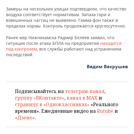
ВОДНЫЕ ВИДЫ СПОРТА
ОБРАЗОВАНИЕ
Замеры на нескольких улицах подтвердили, что качество
ХОККЕЙ С МЯЧОМ
ПРОИСШЕСТВИЯ
воздуха соответствует нормативам. Запаха гари и
взвешенных частиц не выявлено. Гамма-фон также в
пределах нормы. Контроль продолжается круглосуточно.
Ранее мэр Нижнекамска Радмир Беляев заявил, что
ситуация после атаки БПЛА на предприятия
находится
под контролем,
все службы работают над устранением
последствий.
Вадим Вахрушев
Подписывайтесь на
телеграм-канал
,
группу «ВКонтакте»
,
канал в MAX
и
страницу в «Одноклассниках»
«Реального
времени». Ежедневные видео на
Rutube
и
«Дзене»
.