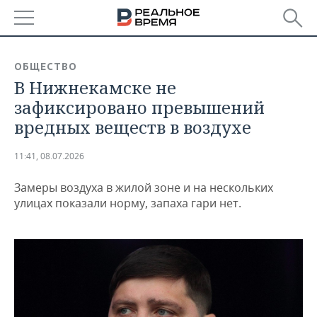
РЕГИОНЫ
ОБЩЕСТВО
В Нижнекамске не
БАШКОРТОСТАН
НОВОСТИ
зафиксировано превышений
ТАТАРСТАН
АНАЛИТИКА
вредных веществ в воздухе
УДМУРТИЯ
НОВОСТИ АНАЛИТИКИ
ЭКОНОМИКА
11:41, 08.07.2026
ДЕКЛАРАЦИИ О ДОХОДАХ
НОВОСТИ ЭКОНОМИКИ
ПРОМЫШЛЕННОСТЬ
Замеры воздуха в жилой зоне и на нескольких
улицах показали норму, запаха гари нет.
КОРОЛИ ГОСЗАКАЗА ПФО
ФИНАНСЫ
НОВОСТИ
НЕДВИЖИМОСТЬ
ПРОМЫШЛЕННОСТИ
ВУЗЫ ТАТАРСТАНА
БАНКИ
НОВОСТИ НЕДВИЖИМОСТИ
АВТО
АГРОПРОМ
КОМУ ПРИНАДЛЕЖАТ
БЮДЖЕТ
НОВОСТИ АВТО
БИЗНЕС
ТОРГОВЫЕ ЦЕНТРЫ
МАШИНОСТРОЕНИЕ
ТАТАРСТАНА
ИНВЕСТИЦИИ
НОВОСТИ БИЗНЕСА
ТЕХНОЛОГИИ