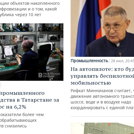
ации объектов накопленного
ифровизации и о том, какой
ублика через 10 лет
Промышленность
28 июл, 20:4
На автопилоте: кто бу
управлять беспилотно
мобильностью
Рифкат Минниханов считает, 
 промышленного
движение автономного транс
дства в Татарстане за
шоссе, воде и в воздухе надо
ос на 6,2%
координировать с единой пл
показатели более чем
 обрабатывающих
тв снизились