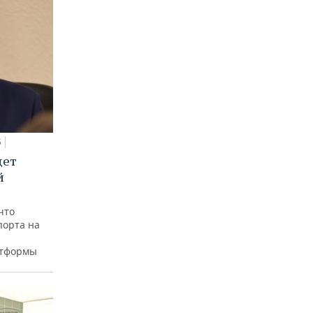
5
дет
й
что
порта на
атформы