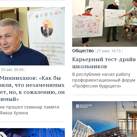
Общество
27 июл, 16:15
Карьерный тест-драйв
школьников
03 авг, 00:00
В республике начал работу
Минниханов: «Как бы
профориентационный форум
рили, что незаменимых
«Профессии будущего»
ет, но, к сожалению, он
нимый»
ане прошел семинар памяти
 Фаяза Хузина