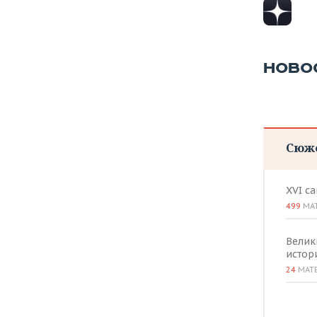
НОВО
Сюж
XVI с
499
МА
Велик
истор
24
МАТ