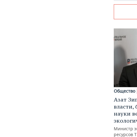
Общество
Азат Зи
власти, 
науки в
экологи
Министр э
ресурсов Т