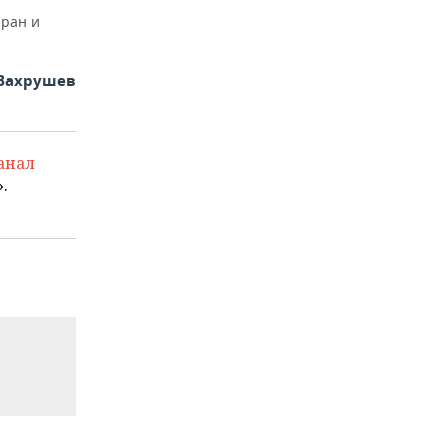
Иран и
Вахрушев
анал
.