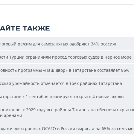
ТАЙТЕ ТАКЖЕ
оговый режим для самозанятых одобряют 34% россиян
сти Турции ограничили проход торговых судов в Черное море
овность программы «Наш двор» в Татарстане составляет 86%
окая урожайность отмечается в трех районах Татарстана
атарстане к 1 сентября планируют открыть 4 новые школы
ниханов: к 2029 году все районы Татарстана обеспечат крыт
и аренами
дажи электронных ОСАГО в России выросли на 65% за семь ме