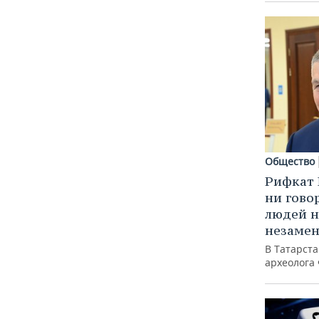
Общество
Рифкат 
ни гово
людей н
незаме
В Татарст
археолога