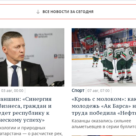
ВСЕ НОВОСТИ ЗА СЕГОДНЯ
Спорт
03 авг, 00:00
07 авг, 07:00
ганшин: «Синергия
«Кровь с молоком»: ка
бизнеса, граждан и
молодежь «Ак Барса» н
едет республику к
труда победила «Нефт
ческому успеху»
Казанцы оказались сильнее
альметьевцев в серии буллит
кологии и природных
атарстана — о расчистке рек,