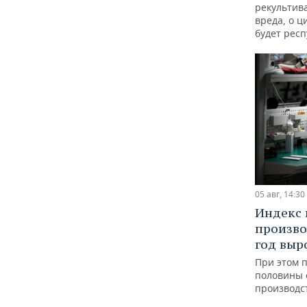
рекультив
вреда, о ц
будет респ
05 авг, 14:30
Индекс
произво
год выр
При этом 
половины
производс