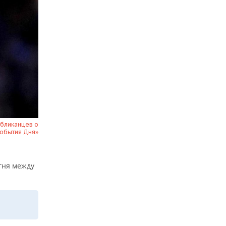
убликанцев о
События Дня»
гня между