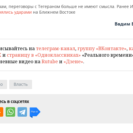
овам, переговоры с Тегераном больше не имеют смысла. Ранее 
нялись ударами
на Ближнем Востоке
Вадим 
исывайтесь на
телеграм-канал
,
группу «ВКонтакте»
,
к
X
и
страницу в «Одноклассниках»
«Реального времени»
невные видео на
Rutube
и
«Дзене»
.
во
Власть
сь в соцсетях