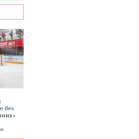
к
е без
яник»
ов