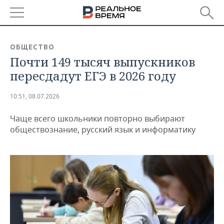
РЕГИОНЫ
ОБЩЕСТВО
Почти 149 тысяч выпускников
БАШКОРТОСТАН
НОВОСТИ
пересдадут ЕГЭ в 2026 году
ТАТАРСТАН
АНАЛИТИКА
10:51, 08.07.2026
УДМУРТИЯ
НОВОСТИ АНАЛИТИКИ
ЭКОНОМИКА
Чаще всего школьники повторно выбирают
ДЕКЛАРАЦИИ О ДОХОДАХ
НОВОСТИ ЭКОНОМИКИ
ПРОМЫШЛЕННОСТЬ
обществознание, русский язык и информатику
КОРОЛИ ГОСЗАКАЗА ПФО
ФИНАНСЫ
НОВОСТИ
НЕДВИЖИМОСТЬ
ПРОМЫШЛЕННОСТИ
ВУЗЫ ТАТАРСТАНА
БАНКИ
НОВОСТИ НЕДВИЖИМОСТИ
АВТО
АГРОПРОМ
КОМУ ПРИНАДЛЕЖАТ
БЮДЖЕТ
НОВОСТИ АВТО
БИЗНЕС
ТОРГОВЫЕ ЦЕНТРЫ
МАШИНОСТРОЕНИЕ
ТАТАРСТАНА
ИНВЕСТИЦИИ
НОВОСТИ БИЗНЕСА
ТЕХНОЛОГИИ