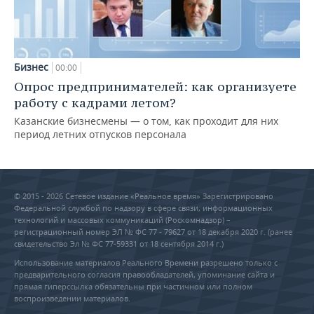
Бизнес
00:00
Опрос предпринимателей: как организуете
работу с кадрами летом?
Казанские бизнесмены — о том, как проходит для них
период летних отпусков персонала
© 2015 - 2026 Сетевое издание «Реальное время» Зарегистрировано
Федеральной службой по надзору в сфере связи, информационных
технологий и массовых коммуникаций (Роскомнадзор) –
регистрационный номер ЭЛ № ФС 77 - 79627 от 18 декабря 2020 г. (ранее
свидетельство Эл № ФС 77-59331 от 18 сентября 2014 г.)
Использование материалов Реального Времени разрешено только с
предварительного согласия правообладателей, упоминание сайта и
прямая гиперссылка обязательны при частичном или полном
воспроизведении материалов.