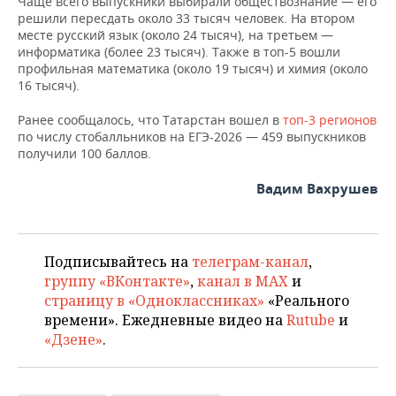
Чаще всего выпускники выбирали обществознание — его
ВОДНЫЕ ВИДЫ СПОРТА
ОБРАЗОВАНИЕ
решили пересдать около 33 тысяч человек. На втором
месте русский язык (около 24 тысяч), на третьем —
ХОККЕЙ С МЯЧОМ
ПРОИСШЕСТВИЯ
информатика (более 23 тысяч). Также в топ-5 вошли
профильная математика (около 19 тысяч) и химия (около
16 тысяч).
Ранее сообщалось, что Татарстан вошел в
топ-3 регионов
по числу стобалльников на ЕГЭ-2026 — 459 выпускников
получили 100 баллов.
Вадим Вахрушев
Подписывайтесь на
телеграм-канал
,
группу «ВКонтакте»
,
канал в MAX
и
страницу в «Одноклассниках»
«Реального
времени». Ежедневные видео на
Rutube
и
«Дзене»
.