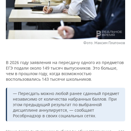
НЕФТЕХИМИЯ
РОЗНИЧНАЯ ТОРГОВЛЯ
НОВОСТИ ТЕХНОЛОГИЙ
МЕРОПРИЯТИЯ
НЕФТЬ
ТРАНСПОРТ
IT
НОВОСТИ МЕРОПРИЯТИЙ
СПОРТ
ОПК
УСЛУГИ
МЕДИА
ВЫЕЗДНАЯ РЕДАКЦИЯ
НОВОСТИ СПОРТА
ОБЩЕСТВО
ЭНЕРГЕТИКА
Фото: Максим Платонов
ТЕЛЕКОММУНИКАЦИИ
БИЗНЕС-БРАНЧИ
ФУТБОЛ
НОВОСТИ ОБЩЕСТВА
ФОТОГАЛЕРЕЯ
В 2026 году заявления на пересдачу одного из предметов
ONLINE-КОНФЕРЕНЦИИ
ХОККЕЙ
ВЛАСТЬ
СЮЖЕТЫ
ЕГЭ подали около 149 тысяч выпускников. Это больше,
чем в прошлом году, когда возможностью
ОТКРЫТАЯ ЛЕКЦИЯ
БАСКЕТБОЛ
ИНФРАСТРУКТУРА
СПРАВОЧНИК
воспользовались 143 тысячи школьников.
ВОЛЕЙБОЛ
ИСТОРИЯ
СПИСОК ПЕРСОН
ПОЛНАЯ ВЕРСИЯ
— Пересдать можно любой ранее сданный предмет
независимо от количества набранных баллов. При
этом предыдущий результат по выбранной
КИБЕРСПОРТ
КУЛЬТУРА
СПИСОК КОМПАНИЙ
дисциплине аннулируется, — сообщает
Рособрнадзор в своих социальных сетях.
ФИГУРНОЕ КАТАНИЕ
МЕДИЦИНА