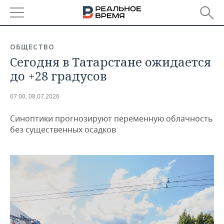
РЕГИОНЫ
ОБЩЕСТВО
Сегодня в Татарстане ожидается
БАШКОРТОСТАН
НОВОСТИ
до +28 градусов
ТАТАРСТАН
АНАЛИТИКА
07:00, 08.07.2026
УДМУРТИЯ
НОВОСТИ АНАЛИТИКИ
ЭКОНОМИКА
Синоптики прогнозируют переменную облачность
ДЕКЛАРАЦИИ О ДОХОДАХ
НОВОСТИ ЭКОНОМИКИ
ПРОМЫШЛЕННОСТЬ
без существенных осадков
КОРОЛИ ГОСЗАКАЗА ПФО
ФИНАНСЫ
НОВОСТИ
НЕДВИЖИМОСТЬ
ПРОМЫШЛЕННОСТИ
ВУЗЫ ТАТАРСТАНА
БАНКИ
НОВОСТИ НЕДВИЖИМОСТИ
АВТО
АГРОПРОМ
КОМУ ПРИНАДЛЕЖАТ
БЮДЖЕТ
НОВОСТИ АВТО
БИЗНЕС
ТОРГОВЫЕ ЦЕНТРЫ
МАШИНОСТРОЕНИЕ
ТАТАРСТАНА
ИНВЕСТИЦИИ
НОВОСТИ БИЗНЕСА
ТЕХНОЛОГИИ