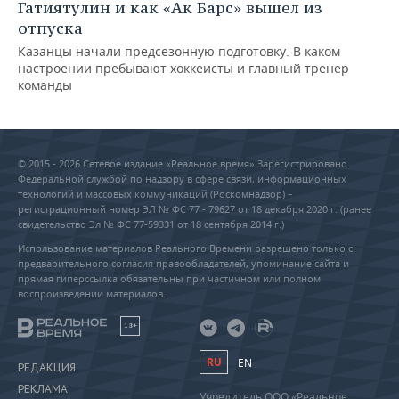
Гатиятулин и как «Ак Барс» вышел из
отпуска
Казанцы начали предсезонную подготовку. В каком
настроении пребывают хоккеисты и главный тренер
команды
© 2015 - 2026 Сетевое издание «Реальное время» Зарегистрировано
Федеральной службой по надзору в сфере связи, информационных
технологий и массовых коммуникаций (Роскомнадзор) –
регистрационный номер ЭЛ № ФС 77 - 79627 от 18 декабря 2020 г. (ранее
свидетельство Эл № ФС 77-59331 от 18 сентября 2014 г.)
Использование материалов Реального Времени разрешено только с
предварительного согласия правообладателей, упоминание сайта и
прямая гиперссылка обязательны при частичном или полном
воспроизведении материалов.
18+
RU
EN
РЕДАКЦИЯ
РЕКЛАМА
Учредитель ООО «Реальное