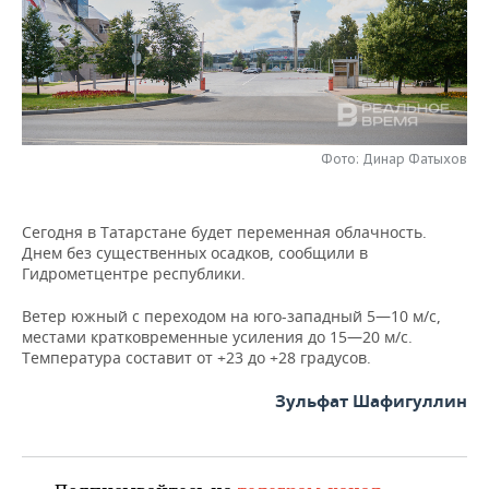
НЕФТЕХИМИЯ
РОЗНИЧНАЯ ТОРГОВЛЯ
НОВОСТИ ТЕХНОЛОГИЙ
МЕРОПРИЯТИЯ
НЕФТЬ
ТРАНСПОРТ
IT
НОВОСТИ МЕРОПРИЯТИЙ
СПОРТ
ОПК
УСЛУГИ
МЕДИА
ВЫЕЗДНАЯ РЕДАКЦИЯ
НОВОСТИ СПОРТА
ОБЩЕСТВО
ЭНЕРГЕТИКА
Фото: Динар Фатыхов
ТЕЛЕКОММУНИКАЦИИ
БИЗНЕС-БРАНЧИ
ФУТБОЛ
НОВОСТИ ОБЩЕСТВА
ФОТОГАЛЕРЕЯ
Сегодня в Татарстане будет переменная облачность.
ONLINE-КОНФЕРЕНЦИИ
ХОККЕЙ
ВЛАСТЬ
СЮЖЕТЫ
Днем без существенных осадков, сообщили в
Гидрометцентре республики.
ОТКРЫТАЯ ЛЕКЦИЯ
БАСКЕТБОЛ
ИНФРАСТРУКТУРА
СПРАВОЧНИК
Ветер южный с переходом на юго-западный 5—10 м/с,
местами кратковременные усиления до 15—20 м/с.
ВОЛЕЙБОЛ
ИСТОРИЯ
СПИСОК ПЕРСОН
ПОЛНАЯ ВЕРСИЯ
Температура составит от +23 до +28 градусов.
КИБЕРСПОРТ
КУЛЬТУРА
СПИСОК КОМПАНИЙ
Зульфат Шафигуллин
ФИГУРНОЕ КАТАНИЕ
МЕДИЦИНА