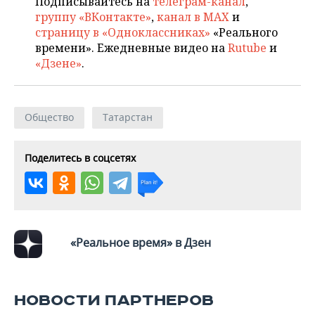
Подписывайтесь на
телеграм-канал
,
ВОДНЫЕ ВИДЫ СПОРТА
ОБРАЗОВАНИЕ
группу «ВКонтакте»
,
канал в MAX
и
страницу в «Одноклассниках»
«Реального
ХОККЕЙ С МЯЧОМ
ПРОИСШЕСТВИЯ
времени». Ежедневные видео на
Rutube
и
«Дзене»
.
Общество
Татарстан
Поделитесь в соцсетях
«Реальное время» в Дзен
НОВОСТИ ПАРТНЕРОВ