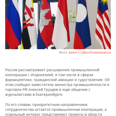
НЕФТЕХИМИЯ
РОЗНИЧНАЯ ТОРГОВЛЯ
НОВОСТИ ТЕХНОЛОГИЙ
МЕРОПРИЯТИЯ
НЕФТЬ
ТРАНСПОРТ
IT
НОВОСТИ МЕРОПРИЯТИЙ
СПОРТ
ОПК
УСЛУГИ
МЕДИА
ВЫЕЗДНАЯ РЕДАКЦИЯ
НОВОСТИ СПОРТА
ОБЩЕСТВО
ЭНЕРГЕТИКА
ТЕЛЕКОММУНИКАЦИИ
БИЗНЕС-БРАНЧИ
ФУТБОЛ
НОВОСТИ ОБЩЕСТВА
ФОТОГАЛЕРЕЯ
Фото:
взято с сайта Росконгресса
ONLINE-КОНФЕРЕНЦИИ
ХОККЕЙ
ВЛАСТЬ
СЮЖЕТЫ
ОТКРЫТАЯ ЛЕКЦИЯ
БАСКЕТБОЛ
ИНФРАСТРУКТУРА
СПРАВОЧНИК
Россия рассматривает расширение промышленной
кооперации с Индонезией, в том числе в сферах
фармацевтики, гражданской авиации и судостроения. Об
ВОЛЕЙБОЛ
ИСТОРИЯ
СПИСОК ПЕРСОН
ПОЛНАЯ ВЕРСИЯ
этом сообщил заместитель министра промышленности и
торговли РФ Алексей Груздев в ходе общения с
КИБЕРСПОРТ
КУЛЬТУРА
СПИСОК КОМПАНИЙ
журналистами в Екатеринбурге.
По его словам, приоритетным направлением
ФИГУРНОЕ КАТАНИЕ
МЕДИЦИНА
сотрудничества остается промышленная кооперация, а
отдельный интерес представляют проекты в области