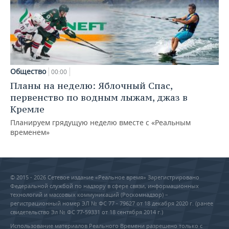
Общество
00:00
Планы на неделю: Яблочный Спас,
первенство по водным лыжам, джаз в
Кремле
Планируем грядущую неделю вместе с «Реальным
временем»
© 2015 - 2026 Сетевое издание «Реальное время» Зарегистрировано
Федеральной службой по надзору в сфере связи, информационных
технологий и массовых коммуникаций (Роскомнадзор) –
регистрационный номер ЭЛ № ФС 77 - 79627 от 18 декабря 2020 г. (ранее
свидетельство Эл № ФС 77-59331 от 18 сентября 2014 г.)
Использование материалов Реального Времени разрешено только с