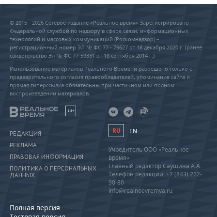
© 2015 - 2026 Сетевое издание «Реальное время» Зарегистрировано
Федеральной службой по надзору в сфере связи, информационных
технологий и массовых коммуникаций (Роскомнадзор) –
регистрационный номер ЭЛ № ФС 77 - 79627 от 18 декабря 2020 г. (ранее
свидетельство Эл № ФС 77-59331 от 18 сентября 2014 г.)
Использование материалов Реального Времени разрешено только с
предварительного согласия правообладателей, упоминание сайта и
прямая гиперссылка обязательны при частичном или полном
воспроизведении материалов.
18+
RU
EN
РЕДАКЦИЯ
РЕКЛАМА
Учредитель ООО «Реальное
ПРАВОВАЯ ИНФОРМАЦИЯ
время»
Главный редактор Саушина А.А.
ПОЛИТИКА О ПЕРСОНАЛЬНЫХ
Телефон редакции: +7 (843) 222-
ДАННЫХ
90-80
info@realnoevremya.ru
Полная версия
Тестовая версия