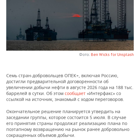
НЕФТЕХИМИЯ
РОЗНИЧНАЯ ТОРГОВЛЯ
НОВОСТИ ТЕХНОЛОГИЙ
МЕРОПРИЯТИЯ
НЕФТЬ
ТРАНСПОРТ
IT
НОВОСТИ МЕРОПРИЯТИЙ
СПОРТ
ОПК
УСЛУГИ
МЕДИА
ВЫЕЗДНАЯ РЕДАКЦИЯ
НОВОСТИ СПОРТА
ОБЩЕСТВО
ЭНЕРГЕТИКА
ТЕЛЕКОММУНИКАЦИИ
БИЗНЕС-БРАНЧИ
ФУТБОЛ
НОВОСТИ ОБЩЕСТВА
ФОТОГАЛЕРЕЯ
Фото:
Ben Wicks for Unsplash
ONLINE-КОНФЕРЕНЦИИ
ХОККЕЙ
ВЛАСТЬ
СЮЖЕТЫ
Семь стран-добровольцев ОПЕК+, включая Россию,
достигли предварительной договоренности об
ОТКРЫТАЯ ЛЕКЦИЯ
БАСКЕТБОЛ
ИНФРАСТРУКТУРА
СПРАВОЧНИК
увеличении добычи нефти в августе 2026 года на 188 тыс.
баррелей в сутки. Об этом
сообщает
«Интерфакс» со
ВОЛЕЙБОЛ
ИСТОРИЯ
СПИСОК ПЕРСОН
ПОЛНАЯ ВЕРСИЯ
ссылкой на источник, знакомый с ходом переговоров.
Окончательное решение планируется утвердить на
КИБЕРСПОРТ
КУЛЬТУРА
СПИСОК КОМПАНИЙ
заседании группы, которое состоится 5 июля. В случае
его принятия страны продолжат реализацию плана по
ФИГУРНОЕ КАТАНИЕ
МЕДИЦИНА
поэтапному возвращению на рынок ранее добровольно
сокращенных объемов добычи.