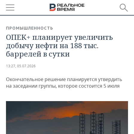
РЕГИОНЫ
ПРОМЫШЛЕННОСТЬ
ОПЕК+ планирует увеличить
БАШКОРТОСТАН
НОВОСТИ
добычу нефти на 188 тыс.
ТАТАРСТАН
АНАЛИТИКА
баррелей в сутки
УДМУРТИЯ
НОВОСТИ АНАЛИТИКИ
ЭКОНОМИКА
13:27, 05.07.2026
ДЕКЛАРАЦИИ О ДОХОДАХ
НОВОСТИ ЭКОНОМИКИ
ПРОМЫШЛЕННОСТЬ
Окончательное решение планируется утвердить
на заседании группы, которое состоится 5 июля
КОРОЛИ ГОСЗАКАЗА ПФО
ФИНАНСЫ
НОВОСТИ
НЕДВИЖИМОСТЬ
ПРОМЫШЛЕННОСТИ
ВУЗЫ ТАТАРСТАНА
БАНКИ
НОВОСТИ НЕДВИЖИМОСТИ
АВТО
АГРОПРОМ
КОМУ ПРИНАДЛЕЖАТ
БЮДЖЕТ
НОВОСТИ АВТО
БИЗНЕС
ТОРГОВЫЕ ЦЕНТРЫ
МАШИНОСТРОЕНИЕ
ТАТАРСТАНА
ИНВЕСТИЦИИ
НОВОСТИ БИЗНЕСА
ТЕХНОЛОГИИ