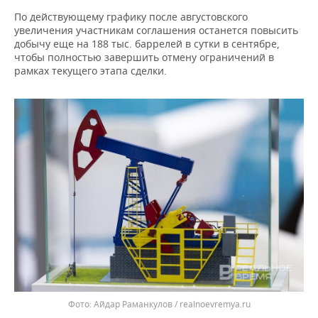
ВОДНЫЕ ВИДЫ СПОРТА
ОБРАЗОВАНИЕ
По действующему графику после августовского
увеличения участникам соглашения останется повысить
ХОККЕЙ С МЯЧОМ
ПРОИСШЕСТВИЯ
добычу еще на 188 тыс. баррелей в сутки в сентябре,
чтобы полностью завершить отмену ограничений в
рамках текущего этапа сделки.
Айдар Раманкулов / realnoevremya.ru