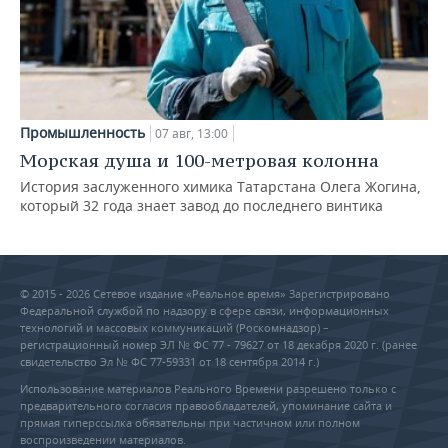
Промышленность
07 авг, 13:00
Морская душа и 100-метровая колонна
История заслуженного химика Татарстана Олега Жогина,
который 32 года знает завод до последнего винтика
© 2015 - 2026 Сетевое издание «Реальное время» Зарегистрировано
Федеральной службой по надзору в сфере связи, информационных
технологий и массовых коммуникаций (Роскомнадзор) –
регистрационный номер ЭЛ № ФС 77 - 79627 от 18 декабря 2020 г. (ранее
свидетельство Эл № ФС 77-59331 от 18 сентября 2014 г.)
Использование материалов Реального Времени разрешено только с
предварительного согласия правообладателей, упоминание сайта и
прямая гиперссылка обязательны при частичном или полном
воспроизведении материалов.