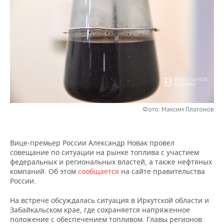
НЕФТЕХИМИЯ
РОЗНИЧНАЯ ТОРГОВЛЯ
НОВОСТИ ТЕХНОЛОГИЙ
МЕРОПРИЯТИЯ
НЕФТЬ
ТРАНСПОРТ
IT
НОВОСТИ МЕРОПРИЯТИЙ
СПОРТ
ОПК
УСЛУГИ
МЕДИА
ВЫЕЗДНАЯ РЕДАКЦИЯ
НОВОСТИ СПОРТА
ОБЩЕСТВО
ЭНЕРГЕТИКА
ТЕЛЕКОММУНИКАЦИИ
БИЗНЕС-БРАНЧИ
ФУТБОЛ
НОВОСТИ ОБЩЕСТВА
ФОТОГАЛЕРЕЯ
ONLINE-КОНФЕРЕНЦИИ
ХОККЕЙ
ВЛАСТЬ
Фото: Максим Платонов
СЮЖЕТЫ
ОТКРЫТАЯ ЛЕКЦИЯ
БАСКЕТБОЛ
ИНФРАСТРУКТУРА
СПРАВОЧНИК
Вице-премьер России Александр Новак провел
совещание по ситуации на рынке топлива с участием
ВОЛЕЙБОЛ
ИСТОРИЯ
СПИСОК ПЕРСОН
ПОЛНАЯ ВЕРСИЯ
федеральных и региональных властей, а также нефтяных
компаний. Об этом
сообщается
на сайте правительства
КИБЕРСПОРТ
КУЛЬТУРА
СПИСОК КОМПАНИЙ
России.
На встрече обсуждалась ситуация в Иркутской области и
ФИГУРНОЕ КАТАНИЕ
МЕДИЦИНА
Забайкальском крае, где сохраняется напряженное
положение с обеспечением топливом. Главы регионов