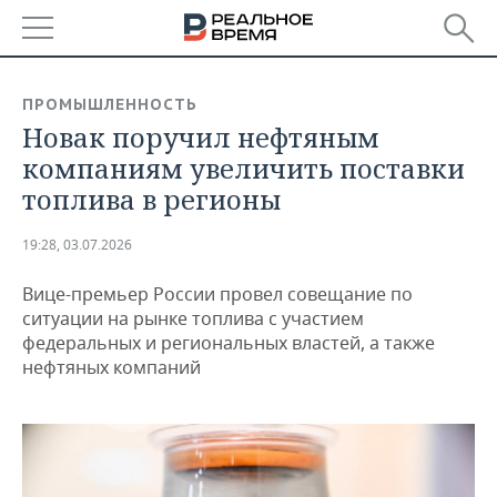
РЕГИОНЫ
ПРОМЫШЛЕННОСТЬ
Новак поручил нефтяным
БАШКОРТОСТАН
НОВОСТИ
компаниям увеличить поставки
ТАТАРСТАН
АНАЛИТИКА
топлива в регионы
УДМУРТИЯ
НОВОСТИ АНАЛИТИКИ
ЭКОНОМИКА
19:28, 03.07.2026
ДЕКЛАРАЦИИ О ДОХОДАХ
НОВОСТИ ЭКОНОМИКИ
ПРОМЫШЛЕННОСТЬ
Вице-премьер России провел совещание по
ситуации на рынке топлива с участием
КОРОЛИ ГОСЗАКАЗА ПФО
ФИНАНСЫ
НОВОСТИ
НЕДВИЖИМОСТЬ
федеральных и региональных властей, а также
ПРОМЫШЛЕННОСТИ
нефтяных компаний
ВУЗЫ ТАТАРСТАНА
БАНКИ
НОВОСТИ НЕДВИЖИМОСТИ
АВТО
АГРОПРОМ
КОМУ ПРИНАДЛЕЖАТ
БЮДЖЕТ
НОВОСТИ АВТО
БИЗНЕС
ТОРГОВЫЕ ЦЕНТРЫ
МАШИНОСТРОЕНИЕ
ТАТАРСТАНА
ИНВЕСТИЦИИ
НОВОСТИ БИЗНЕСА
ТЕХНОЛОГИИ