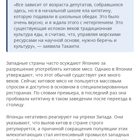
НЕФТЕХИМИЯ
«Все зависит от возраста депутатов, собравшихся
здесь, но я в начальной школе ела китятину,
РОЗНИЧНАЯ ТОРГОВЛЯ
НОВОСТИ ТЕХНОЛОГИЙ
МЕРОПРИЯТИЯ
НЕФТЬ
которую подавали в школьных обедах. Это было
очень вкусно, и я ждала этого с нетерпением. Это
ТРАНСПОРТ
IT
НОВОСТИ МЕРОПРИЯТИЙ
СПОРТ
существующая испокон веков традиционная
ОПК
культура еды, я считаю, что, управляя морскими
УСЛУГИ
МЕДИА
ВЫЕЗДНАЯ РЕДАКЦИЯ
НОВОСТИ СПОРТА
ресурсами на научной основе, нужно беречь и
ОБЩЕСТВО
ЭНЕРГЕТИКА
культуру», — заявила Такаити.
ТЕЛЕКОММУНИКАЦИИ
БИЗНЕС-БРАНЧИ
ФУТБОЛ
НОВОСТИ ОБЩЕСТВА
ФОТОГАЛЕРЕЯ
Западные страны часто осуждают Японию за
разрешение употреблять китовое мясо. Однако в Японии
ONLINE-КОНФЕРЕНЦИИ
ХОККЕЙ
ВЛАСТЬ
СЮЖЕТЫ
утверждают, что этот обычай существует уже много
веков. Сейчас китовое мясо не пользуется массовым
ОТКРЫТАЯ ЛЕКЦИЯ
БАСКЕТБОЛ
ИНФРАСТРУКТУРА
СПРАВОЧНИК
спросом и доступно в основном в специализированных
ресторанах. По словам премьера, в последний раз она
ВОЛЕЙБОЛ
ИСТОРИЯ
СПИСОК ПЕРСОН
ПОЛНАЯ ВЕРСИЯ
пробовала китятину в таком заведении после переезда в
столицу.
КИБЕРСПОРТ
КУЛЬТУРА
СПИСОК КОМПАНИЙ
Японцы негативно реагируют на упреки Запада. Они
указывают, что вылов китов в стране строго
ФИГУРНОЕ КАТАНИЕ
МЕДИЦИНА
регулируется, а причиной сокращения популяции этих
млекопитающих стал интенсивный промысел западных