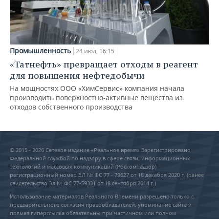
Промышленность
24 июл, 16:15
«Татнефть» превращает отходы в реагент
для повышения нефтедобычи
На мощностях ООО «ХимСервис» компания начала
производить поверхностно-активные вещества из
отходов собственного производства
© 2015 - 2026 Сетевое издание «Реальное время» Зарегистрировано
Федеральной службой по надзору в сфере связи, информационных
технологий и массовых коммуникаций (Роскомнадзор) –
регистрационный номер ЭЛ № ФС 77 - 79627 от 18 декабря 2020 г. (ранее
свидетельство Эл № ФС 77-59331 от 18 сентября 2014 г.)
Использование материалов Реального Времени разрешено только с
предварительного согласия правообладателей, упоминание сайта и
прямая гиперссылка обязательны при частичном или полном