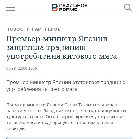
РЕГИОНЫ
НОВОСТИ ПАРТНЕРОВ
Премьер-министр Японии
БАШКОРТОСТАН
НОВОСТИ
защитила традицию
ТАТАРСТАН
АНАЛИТИКА
употребления китового мяса
УДМУРТИЯ
НОВОСТИ АНАЛИТИКИ
ЭКОНОМИКА
09:33, 22.06.2026
ДЕКЛАРАЦИИ О ДОХОДАХ
НОВОСТИ ЭКОНОМИКИ
ПРОМЫШЛЕННОСТЬ
Премьер-министр Японии отстаивает традицию
употребления китового мяса
КОРОЛИ ГОСЗАКАЗА ПФО
ФИНАНСЫ
НОВОСТИ
НЕДВИЖИМОСТЬ
ПРОМЫШЛЕННОСТИ
Премьер-министр Японии Санаэ Такаити заявила в
ВУЗЫ ТАТАРСТАНА
БАНКИ
НОВОСТИ НЕДВИЖИМОСТИ
АВТО
парламенте, что блюда из кита — часть традиционной
АГРОПРОМ
культуры страны. Она отвергла критику употребления
КОМУ ПРИНАДЛЕЖАТ
БЮДЖЕТ
НОВОСТИ АВТО
БИЗНЕС
китового мяса и подчеркнула его значимость для
ТОРГОВЫЕ ЦЕНТРЫ
МАШИНОСТРОЕНИЕ
японцев.
ТАТАРСТАНА
ИНВЕСТИЦИИ
НОВОСТИ БИЗНЕСА
ТЕХНОЛОГИИ