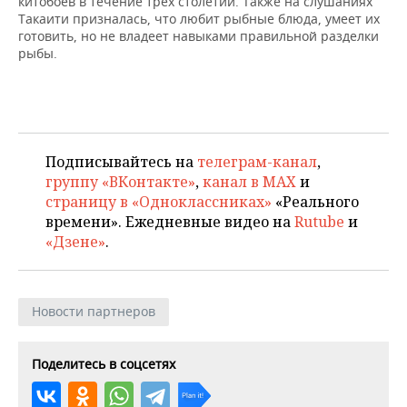
китобоев в течение трех столетий. Также на слушаниях
ВОДНЫЕ ВИДЫ СПОРТА
ОБРАЗОВАНИЕ
Такаити призналась, что любит рыбные блюда, умеет их
готовить, но не владеет навыками правильной разделки
ХОККЕЙ С МЯЧОМ
ПРОИСШЕСТВИЯ
рыбы.
Подписывайтесь на
телеграм-канал
,
группу «ВКонтакте»
,
канал в MAX
и
страницу в «Одноклассниках»
«Реального
времени». Ежедневные видео на
Rutube
и
«Дзене»
.
Новости партнеров
Поделитесь в соцсетях