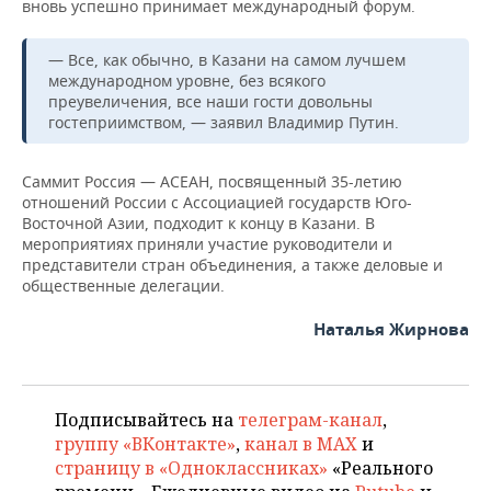
ВОДНЫЕ ВИДЫ СПОРТА
ОБРАЗОВАНИЕ
вновь успешно принимает международный форум.
ХОККЕЙ С МЯЧОМ
ПРОИСШЕСТВИЯ
— Все, как обычно, в Казани на самом лучшем
международном уровне, без всякого
преувеличения, все наши гости довольны
гостеприимством, — заявил Владимир Путин.
Саммит Россия — АСЕАН, посвященный 35-летию
отношений России с Ассоциацией государств Юго-
Восточной Азии, подходит к концу в Казани. В
мероприятиях приняли участие руководители и
представители стран объединения, а также деловые и
общественные делегации.
Наталья Жирнова
Подписывайтесь на
телеграм-канал
,
группу «ВКонтакте»
,
канал в MAX
и
страницу в «Одноклассниках»
«Реального