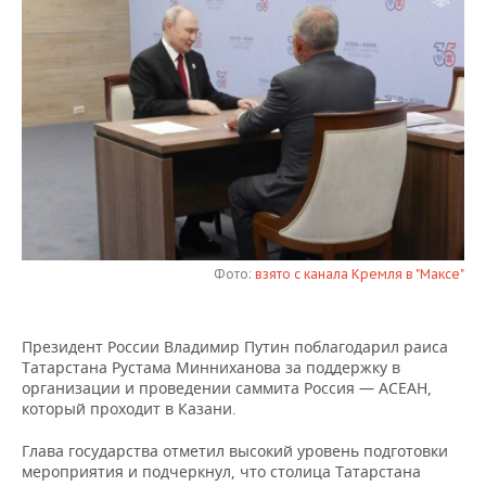
НЕФТЕХИМИЯ
РОЗНИЧНАЯ ТОРГОВЛЯ
НОВОСТИ ТЕХНОЛОГИЙ
МЕРОПРИЯТИЯ
НЕФТЬ
ТРАНСПОРТ
IT
НОВОСТИ МЕРОПРИЯТИЙ
СПОРТ
ОПК
УСЛУГИ
МЕДИА
ВЫЕЗДНАЯ РЕДАКЦИЯ
НОВОСТИ СПОРТА
ОБЩЕСТВО
ЭНЕРГЕТИКА
ТЕЛЕКОММУНИКАЦИИ
БИЗНЕС-БРАНЧИ
ФУТБОЛ
НОВОСТИ ОБЩЕСТВА
ФОТОГАЛЕРЕЯ
ONLINE-КОНФЕРЕНЦИИ
ХОККЕЙ
ВЛАСТЬ
СЮЖЕТЫ
Фото:
взято с канала Кремля в "Максе"
ОТКРЫТАЯ ЛЕКЦИЯ
БАСКЕТБОЛ
ИНФРАСТРУКТУРА
СПРАВОЧНИК
ВОЛЕЙБОЛ
ИСТОРИЯ
СПИСОК ПЕРСОН
ПОЛНАЯ ВЕРСИЯ
Президент России Владимир Путин поблагодарил раиса
Татарстана Рустама Минниханова за поддержку в
организации и проведении саммита Россия — АСЕАН,
КИБЕРСПОРТ
КУЛЬТУРА
СПИСОК КОМПАНИЙ
который проходит в Казани.
ФИГУРНОЕ КАТАНИЕ
МЕДИЦИНА
Глава государства отметил высокий уровень подготовки
мероприятия и подчеркнул, что столица Татарстана