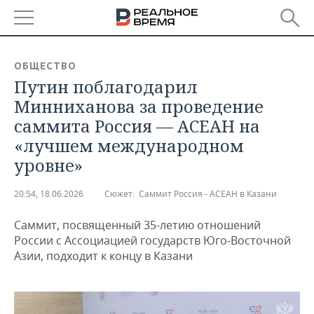
РЕГИОНЫ
ОБЩЕСТВО
Путин поблагодарил
БАШКОРТОСТАН
НОВОСТИ
Минниханова за проведение
ТАТАРСТАН
АНАЛИТИКА
саммита Россия — АСЕАН на
«лучшем международном
УДМУРТИЯ
НОВОСТИ АНАЛИТИКИ
ЭКОНОМИКА
уровне»
ДЕКЛАРАЦИИ О ДОХОДАХ
НОВОСТИ ЭКОНОМИКИ
ПРОМЫШЛЕННОСТЬ
20:54, 18.06.2026
Сюжет:
Саммит Россия - АСЕАН в Казани
КОРОЛИ ГОСЗАКАЗА ПФО
ФИНАНСЫ
НОВОСТИ
НЕДВИЖИМОСТЬ
ПРОМЫШЛЕННОСТИ
Саммит, посвященный 35-летию отношений
России с Ассоциацией государств Юго-Восточной
ВУЗЫ ТАТАРСТАНА
БАНКИ
НОВОСТИ НЕДВИЖИМОСТИ
АВТО
АГРОПРОМ
Азии, подходит к концу в Казани
КОМУ ПРИНАДЛЕЖАТ
БЮДЖЕТ
НОВОСТИ АВТО
БИЗНЕС
ТОРГОВЫЕ ЦЕНТРЫ
МАШИНОСТРОЕНИЕ
ТАТАРСТАНА
ИНВЕСТИЦИИ
НОВОСТИ БИЗНЕСА
ТЕХНОЛОГИИ