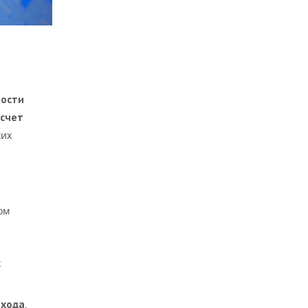
ности
 счет
ких
ом
х
,
ехода