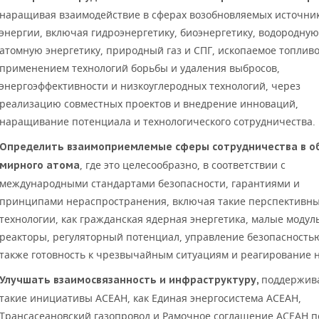
наращивая взаимодействие в сферах возобновляемых источни
энергии, включая гидроэнергетику, биоэнергетику, водородную
атомную энергетику, природный газ и СПГ, ископаемое топливо
применением технологий борьбы и удаления выбросов,
энергоэффективности и низкоуглеродных технологий, через
реализацию совместных проектов и внедрение инноваций,
наращивание потенциала и технологического сотрудничества.
Определить взаимоприемлемые сферы сотрудничества в о
, где это целесообразно, в соответствии с
мирного атома
международными стандартами безопасности, гарантиями и
принципами нераспространения, включая такие перспективн
технологии, как гражданская ядерная энергетика, малые моду
реакторы, регуляторный потенциал, управление безопасностью
также готовность к чрезвычайным ситуациям и реагирование н
поддержив
Улучшать взаимосвязанность и инфраструктуру,
такие инициативы АСЕАН, как Единая энергосистема АСЕАН,
Трансасеановский газопровод и Рамочное соглашение АСЕАН п