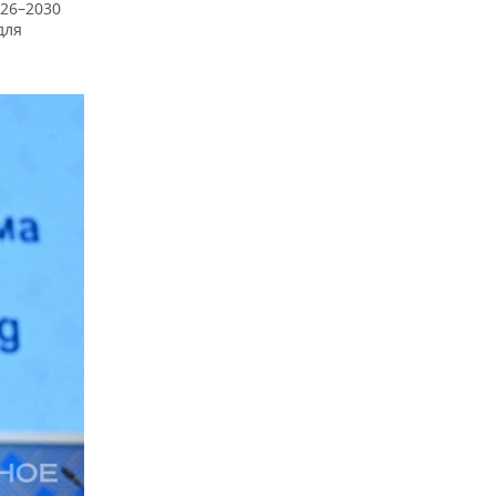
026–2030
для