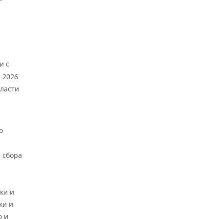
и с
 2026–
бласти
о
 сбора
ки и
ки и
о и