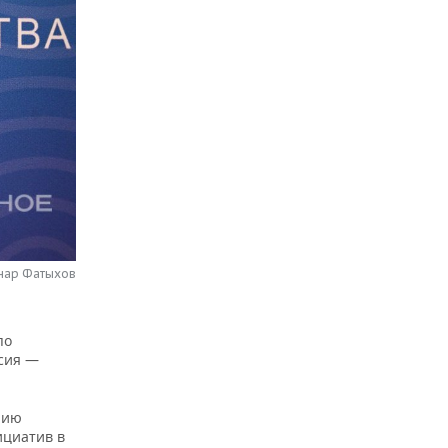
нар Фатыхов
по
ссия —
нию
ициатив в