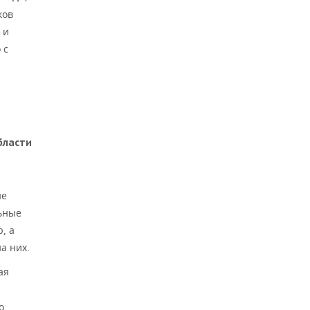
ков
 и
 с
бласти
ые
льные
, а
а них.
ая
о