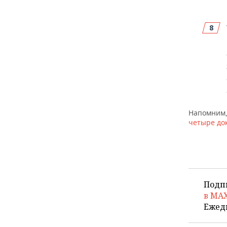
Напомним,
четыре до
Подп
в MA
Ежед