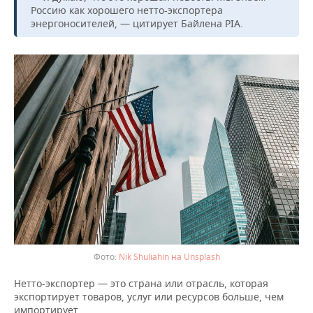
ВОДНЫЕ ВИДЫ СПОРТА
ОБРАЗОВАНИЕ
Россию как хорошего нетто-экспортера
энергоносителей, — цитирует Байлена PIA.
ХОККЕЙ С МЯЧОМ
ПРОИСШЕСТВИЯ
Nik Shuliahin на Unsplash
Нетто-экспортер — это страна или отрасль, которая
экспортирует товаров, услуг или ресурсов больше, чем
импортирует.