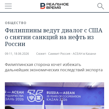
РЕГИОНЫ
ОБЩЕСТВО
Филиппины ведут диалог с США
БАШКОРТОСТАН
НОВОСТИ
о снятии санкций на нефть из
ТАТАРСТАН
АНАЛИТИКА
России
УДМУРТИЯ
НОВОСТИ АНАЛИТИКИ
ЭКОНОМИКА
09:11, 18.06.2026
Сюжет:
Саммит Россия - АСЕАН в Казани
ДЕКЛАРАЦИИ О ДОХОДАХ
НОВОСТИ ЭКОНОМИКИ
ПРОМЫШЛЕННОСТЬ
Филиппинская сторона хочет избежать
дальнейших экономических последствий экспорта
КОРОЛИ ГОСЗАКАЗА ПФО
ФИНАНСЫ
НОВОСТИ
НЕДВИЖИМОСТЬ
ПРОМЫШЛЕННОСТИ
ВУЗЫ ТАТАРСТАНА
БАНКИ
НОВОСТИ НЕДВИЖИМОСТИ
АВТО
АГРОПРОМ
КОМУ ПРИНАДЛЕЖАТ
БЮДЖЕТ
НОВОСТИ АВТО
БИЗНЕС
ТОРГОВЫЕ ЦЕНТРЫ
МАШИНОСТРОЕНИЕ
ТАТАРСТАНА
ИНВЕСТИЦИИ
НОВОСТИ БИЗНЕСА
ТЕХНОЛОГИИ