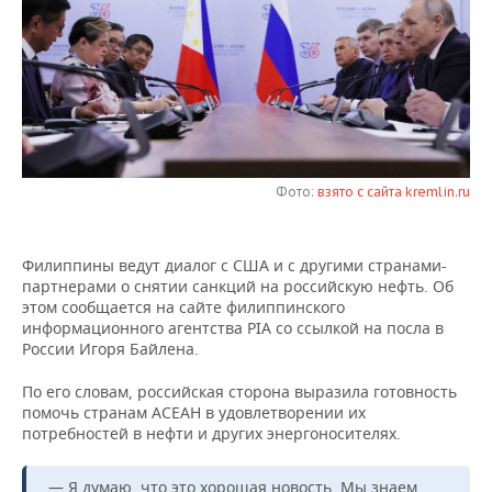
НЕФТЕХИМИЯ
РОЗНИЧНАЯ ТОРГОВЛЯ
НОВОСТИ ТЕХНОЛОГИЙ
МЕРОПРИЯТИЯ
НЕФТЬ
ТРАНСПОРТ
IT
НОВОСТИ МЕРОПРИЯТИЙ
СПОРТ
ОПК
УСЛУГИ
МЕДИА
ВЫЕЗДНАЯ РЕДАКЦИЯ
НОВОСТИ СПОРТА
ОБЩЕСТВО
ЭНЕРГЕТИКА
ТЕЛЕКОММУНИКАЦИИ
БИЗНЕС-БРАНЧИ
ФУТБОЛ
НОВОСТИ ОБЩЕСТВА
ФОТОГАЛЕРЕЯ
Фото:
взято с сайта kremlin.ru
ONLINE-КОНФЕРЕНЦИИ
ХОККЕЙ
ВЛАСТЬ
СЮЖЕТЫ
Филиппины ведут диалог с США и с другими странами-
партнерами о снятии санкций на российскую нефть. Об
ОТКРЫТАЯ ЛЕКЦИЯ
БАСКЕТБОЛ
ИНФРАСТРУКТУРА
СПРАВОЧНИК
этом сообщается на сайте филиппинского
информационного агентства PIA со ссылкой на посла в
ВОЛЕЙБОЛ
ИСТОРИЯ
СПИСОК ПЕРСОН
ПОЛНАЯ ВЕРСИЯ
России Игоря Байлена.
По его словам, российская сторона выразила готовность
КИБЕРСПОРТ
КУЛЬТУРА
СПИСОК КОМПАНИЙ
помочь странам АСЕАН в удовлетворении их
потребностей в нефти и других энергоносителях.
ФИГУРНОЕ КАТАНИЕ
МЕДИЦИНА
— Я думаю, что это хорошая новость. Мы знаем