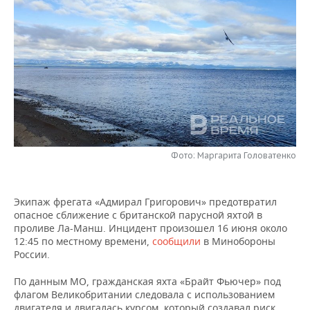
НЕФТЕХИМИЯ
РОЗНИЧНАЯ ТОРГОВЛЯ
НОВОСТИ ТЕХНОЛОГИЙ
МЕРОПРИЯТИЯ
НЕФТЬ
ТРАНСПОРТ
IT
НОВОСТИ МЕРОПРИЯТИЙ
СПОРТ
ОПК
УСЛУГИ
МЕДИА
ВЫЕЗДНАЯ РЕДАКЦИЯ
НОВОСТИ СПОРТА
ОБЩЕСТВО
ЭНЕРГЕТИКА
ТЕЛЕКОММУНИКАЦИИ
БИЗНЕС-БРАНЧИ
ФУТБОЛ
НОВОСТИ ОБЩЕСТВА
ФОТОГАЛЕРЕЯ
ONLINE-КОНФЕРЕНЦИИ
ХОККЕЙ
ВЛАСТЬ
СЮЖЕТЫ
Фото: Маргарита Головатенко
ОТКРЫТАЯ ЛЕКЦИЯ
БАСКЕТБОЛ
ИНФРАСТРУКТУРА
СПРАВОЧНИК
Экипаж фрегата «Адмирал Григорович» предотвратил
опасное сближение с британской парусной яхтой в
ВОЛЕЙБОЛ
ИСТОРИЯ
СПИСОК ПЕРСОН
ПОЛНАЯ ВЕРСИЯ
проливе Ла-Манш. Инцидент произошел 16 июня около
12:45 по местному времени,
сообщили
в Минобороны
КИБЕРСПОРТ
КУЛЬТУРА
СПИСОК КОМПАНИЙ
России.
ФИГУРНОЕ КАТАНИЕ
МЕДИЦИНА
По данным МО, гражданская яхта «Брайт Фьючер» под
флагом Великобритании следовала с использованием
двигателя и двигалась курсом, который создавал риск