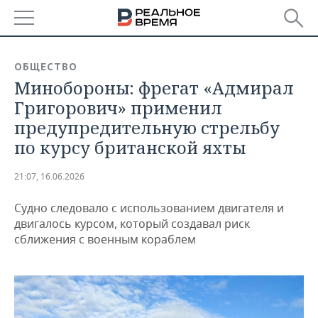
РЕГИОНЫ
ОБЩЕСТВО
Минобороны: фрегат «Адмирал
БАШКОРТОСТАН
НОВОСТИ
Григорович» применил
ТАТАРСТАН
АНАЛИТИКА
предупредительную стрельбу
по курсу британской яхты
УДМУРТИЯ
НОВОСТИ АНАЛИТИКИ
ЭКОНОМИКА
21:07, 16.06.2026
ДЕКЛАРАЦИИ О ДОХОДАХ
НОВОСТИ ЭКОНОМИКИ
ПРОМЫШЛЕННОСТЬ
Судно следовало с использованием двигателя и
КОРОЛИ ГОСЗАКАЗА ПФО
ФИНАНСЫ
НОВОСТИ
НЕДВИЖИМОСТЬ
двигалось курсом, который создавал риск
ПРОМЫШЛЕННОСТИ
сближения с военным кораблем
ВУЗЫ ТАТАРСТАНА
БАНКИ
НОВОСТИ НЕДВИЖИМОСТИ
АВТО
АГРОПРОМ
КОМУ ПРИНАДЛЕЖАТ
БЮДЖЕТ
НОВОСТИ АВТО
БИЗНЕС
ТОРГОВЫЕ ЦЕНТРЫ
МАШИНОСТРОЕНИЕ
ТАТАРСТАНА
ИНВЕСТИЦИИ
НОВОСТИ БИЗНЕСА
ТЕХНОЛОГИИ