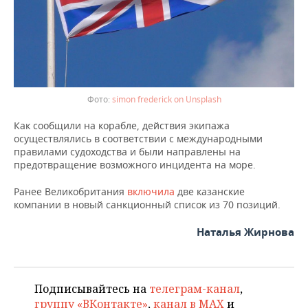
simon frederick on Unsplash
Как сообщили на корабле, действия экипажа
осуществлялись в соответствии с международными
правилами судоходства и были направлены на
предотвращение возможного инцидента на море.
Ранее Великобритания
включила
две казанские
компании в новый санкционный список из 70 позиций.
Наталья Жирнова
Подписывайтесь на
телеграм-канал
,
группу «ВКонтакте»
,
канал в MAX
и