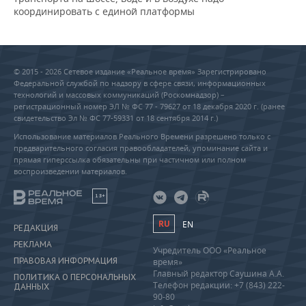
координировать с единой платформы
© 2015 - 2026 Сетевое издание «Реальное время» Зарегистрировано
Федеральной службой по надзору в сфере связи, информационных
технологий и массовых коммуникаций (Роскомнадзор) –
регистрационный номер ЭЛ № ФС 77 - 79627 от 18 декабря 2020 г. (ранее
свидетельство Эл № ФС 77-59331 от 18 сентября 2014 г.)
Использование материалов Реального Времени разрешено только с
предварительного согласия правообладателей, упоминание сайта и
прямая гиперссылка обязательны при частичном или полном
воспроизведении материалов.
18+
RU
EN
РЕДАКЦИЯ
РЕКЛАМА
Учредитель ООО «Реальное
ПРАВОВАЯ ИНФОРМАЦИЯ
время»
Главный редактор Саушина А.А.
ПОЛИТИКА О ПЕРСОНАЛЬНЫХ
Телефон редакции: +7 (843) 222-
ДАННЫХ
90-80