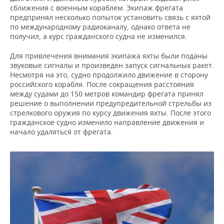
ВОДНЫЕ ВИДЫ СПОРТА
ОБРАЗОВАНИЕ
сближения с военным кораблем. Экипаж фрегата
предпринял несколько попыток установить связь с яхтой
ХОККЕЙ С МЯЧОМ
ПРОИСШЕСТВИЯ
по международному радиоканалу, однако ответа не
получил, а курс гражданского судна не изменился.
Для привлечения внимания экипажа яхты были поданы
звуковые сигналы и произведен запуск сигнальных ракет.
Несмотря на это, судно продолжило движение в сторону
российского корабля. После сокращения расстояния
между судами до 150 метров командир фрегата принял
решение о выполнении предупредительной стрельбы из
стрелкового оружия по курсу движения яхты. После этого
гражданское судно изменило направление движения и
начало удаляться от фрегата.