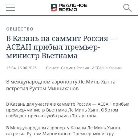
РЕГИОНЫ
ОБЩЕСТВО
В Казань на саммит Россия —
БАШКОРТОСТАН
НОВОСТИ
АСЕАН прибыл премьер-
ТАТАРСТАН
АНАЛИТИКА
министр Вьетнама
УДМУРТИЯ
НОВОСТИ АНАЛИТИКИ
ЭКОНОМИКА
15:04, 16.06.2026
Сюжет:
Саммит Россия - АСЕАН в Казани
ДЕКЛАРАЦИИ О ДОХОДАХ
НОВОСТИ ЭКОНОМИКИ
ПРОМЫШЛЕННОСТЬ
В международном аэропорту Ле Минь Хынга
встретил Рустам Минниханов
КОРОЛИ ГОСЗАКАЗА ПФО
ФИНАНСЫ
НОВОСТИ
НЕДВИЖИМОСТЬ
ПРОМЫШЛЕННОСТИ
В Казань для участия в саммите Россия — АСЕАН прибыл
ВУЗЫ ТАТАРСТАНА
БАНКИ
НОВОСТИ НЕДВИЖИМОСТИ
АВТО
премьер-министр Вьетнама Ле Минь Хынг. Об этом
АГРОПРОМ
сообщает пресс-служба раиса Татарстана.
КОМУ ПРИНАДЛЕЖАТ
БЮДЖЕТ
НОВОСТИ АВТО
БИЗНЕС
ТОРГОВЫЕ ЦЕНТРЫ
МАШИНОСТРОЕНИЕ
В Международном аэропорту Казани Ле Минь Хынга
ТАТАРСТАНА
встретил Рустам Минниханов. Премьер-министру
ИНВЕСТИЦИИ
НОВОСТИ БИЗНЕСА
ТЕХНОЛОГИИ