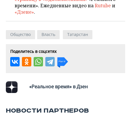
ВОДНЫЕ ВИДЫ СПОРТА
ОБРАЗОВАНИЕ
времени». Ежедневные видео на
Rutube
и
«Дзене»
.
ХОККЕЙ С МЯЧОМ
ПРОИСШЕСТВИЯ
Общество
Власть
Татарстан
Поделитесь в соцсетях
«Реальное время» в Дзен
НОВОСТИ ПАРТНЕРОВ