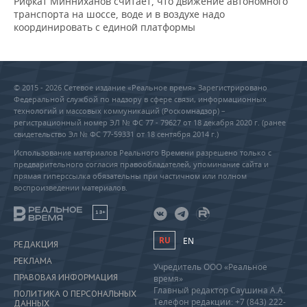
Рифкат Минниханов считает, что движение автономного
транспорта на шоссе, воде и в воздухе надо
координировать с единой платформы
© 2015 - 2026 Сетевое издание «Реальное время» Зарегистрировано
Федеральной службой по надзору в сфере связи, информационных
технологий и массовых коммуникаций (Роскомнадзор) –
регистрационный номер ЭЛ № ФС 77 - 79627 от 18 декабря 2020 г. (ранее
свидетельство Эл № ФС 77-59331 от 18 сентября 2014 г.)
Использование материалов Реального Времени разрешено только с
предварительного согласия правообладателей, упоминание сайта и
прямая гиперссылка обязательны при частичном или полном
воспроизведении материалов.
18+
RU
EN
РЕДАКЦИЯ
РЕКЛАМА
Учредитель ООО «Реальное
ПРАВОВАЯ ИНФОРМАЦИЯ
время»
Главный редактор Саушина А.А.
ПОЛИТИКА О ПЕРСОНАЛЬНЫХ
Телефон редакции: +7 (843) 222-
ДАННЫХ