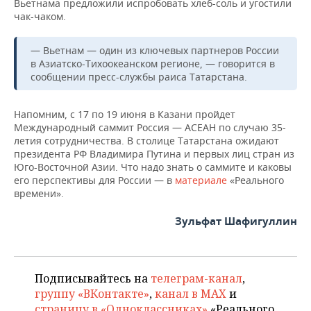
Вьетнама предложили испробовать хлеб-соль и угостили
НЕФТЕХИМИЯ
чак-чаком.
РОЗНИЧНАЯ ТОРГОВЛЯ
НОВОСТИ ТЕХНОЛОГИЙ
МЕРОПРИЯТИЯ
НЕФТЬ
— Вьетнам — один из ключевых партнеров России
ТРАНСПОРТ
IT
НОВОСТИ МЕРОПРИЯТИЙ
СПОРТ
в Азиатско-Тихоокеанском регионе, — говорится в
ОПК
сообщении пресс-службы раиса Татарстана.
УСЛУГИ
МЕДИА
ВЫЕЗДНАЯ РЕДАКЦИЯ
НОВОСТИ СПОРТА
ОБЩЕСТВО
ЭНЕРГЕТИКА
Напомним, с 17 по 19 июня в Казани пройдет
ТЕЛЕКОММУНИКАЦИИ
БИЗНЕС-БРАНЧИ
ФУТБОЛ
НОВОСТИ ОБЩЕСТВА
ФОТОГАЛЕРЕЯ
Международный саммит Россия — АСЕАН по случаю 35-
летия сотрудничества. В столице Татарстана ожидают
ONLINE-КОНФЕРЕНЦИИ
ХОККЕЙ
ВЛАСТЬ
СЮЖЕТЫ
президента РФ Владимира Путина и первых лиц стран из
Юго-Восточной Азии. Что надо знать о саммите и каковы
его перспективы для России — в
материале
«Реального
ОТКРЫТАЯ ЛЕКЦИЯ
БАСКЕТБОЛ
ИНФРАСТРУКТУРА
СПРАВОЧНИК
времени».
ВОЛЕЙБОЛ
ИСТОРИЯ
СПИСОК ПЕРСОН
ПОЛНАЯ ВЕРСИЯ
Зульфат Шафигуллин
КИБЕРСПОРТ
КУЛЬТУРА
СПИСОК КОМПАНИЙ
Подписывайтесь на
телеграм-канал
,
ФИГУРНОЕ КАТАНИЕ
МЕДИЦИНА
группу «ВКонтакте»
,
канал в MAX
и
страницу в «Одноклассниках»
«Реального