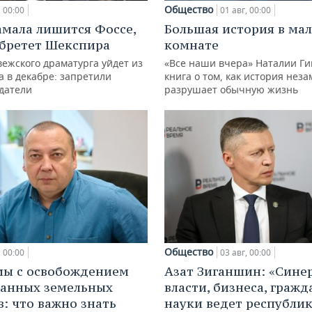
Общество
00:00
01 авг, 00:00
амала лишится Фоссе,
Большая история в ма
бретет Шекспира
комнате
ежского драматурга уйдет из
«Все наши вчера» Наталии Ги
а в декабре: запретили
книга о том, как история нез
датели
разрушает обычную жизнь
Общество
00:00
03 авг, 00:00
мы с освобождением
Азат Зиганшин: «Сине
анных земельных
власти, бизнеса, гражд
в: что важно знать
науки ведет республик