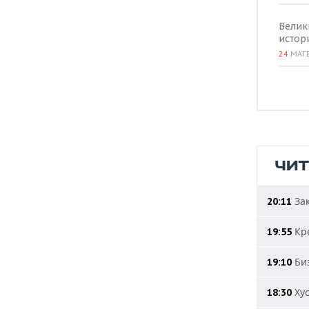
Велик
истор
24
МАТ
ЧИ
Зак
20:11
Кре
19:55
Биз
19:10
Хус
18:30