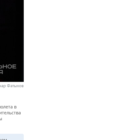
нар Фатыхов
олета в
ительства
ы
ном