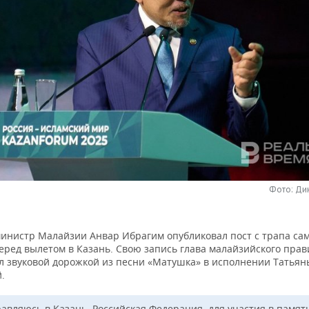
Фото: Ди
инистр Малайзии Анвар Ибрагим опубликовал пост с трапа сам
еред вылетом в Казань. Свою запись глава малайзийского прав
л звуковой дорожкой из песни «Матушка» в исполнении Татьян
.
авляюсь в Казань, Российская Федерация, для участия в памят