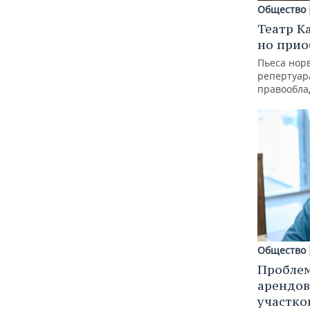
Общество
Театр К
но прио
Пьеса норв
репертуар
правообла
Общество
Пробле
арендов
участко