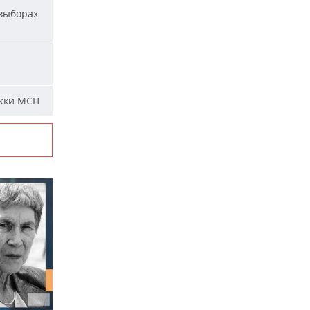
 выборах
жки МСП