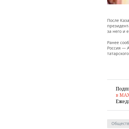
После Каз
президент
за него и 
Ранее соо
Россия — 
татарского
Подп
в MA
Ежед
Общест