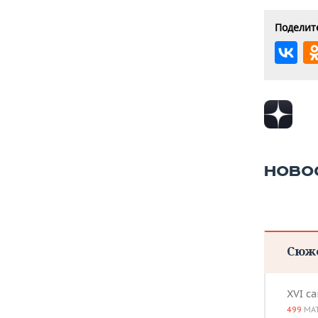
Поделите
НОВО
Сюж
XVI с
499
МА