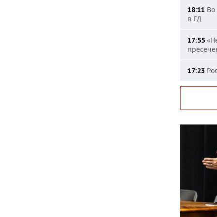
Во 
18:11
в ГД
«Не
17:55
пресечен
Рос
17:23