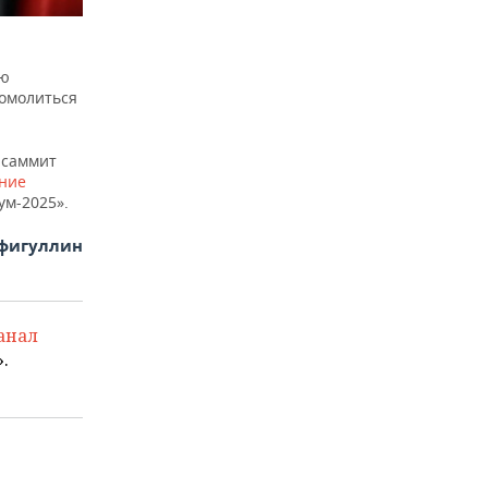
ию
омолиться
 саммит
ение
ум-2025».
фигуллин
анал
.