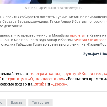
Динар Фатыхов / realnoevremya.ru
ани политик собирается посетить Туркменистан по приглашен
а Сердара Бердымухамедова. Также Анвар Ибрагим попросил п
его делегацию.
бщалось, что премьер-министр Малайзии
прилетит
в Казань на
АСЕАН. В мае прошлого года Анвар Ибрагим
зачитал стихотвор
 классика Габдуллы Тукая во время выступления на «КазаньФор
Зульфат Ша
исывайтесь на
телеграм-канал
,
группу «ВКонтакте»
,
к
X
и
страницу в «Одноклассниках»
«Реального времени»
невные видео на
Rutube
и
«Дзене»
.
во
Власть
Татарстан