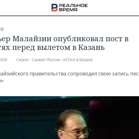
ВО
ер Малайзии опубликовал пост в
тях перед вылетом в Казань
2026
Сюжет:
Саммит Россия - АСЕАН в Казани
лайзийского правительства сопроводил свою запись пе
а»
НА