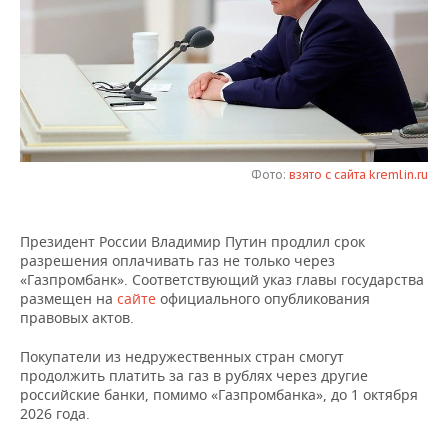
НЕФТЕХИМИЯ
РОЗНИЧНАЯ ТОРГОВЛЯ
НОВОСТИ ТЕХНОЛОГИЙ
МЕРОПРИЯТИЯ
НЕФТЬ
ТРАНСПОРТ
IT
НОВОСТИ МЕРОПРИЯТИЙ
СПОРТ
ОПК
УСЛУГИ
МЕДИА
ВЫЕЗДНАЯ РЕДАКЦИЯ
НОВОСТИ СПОРТА
ОБЩЕСТВО
ЭНЕРГЕТИКА
ТЕЛЕКОММУНИКАЦИИ
БИЗНЕС-БРАНЧИ
ФУТБОЛ
НОВОСТИ ОБЩЕСТВА
ФОТОГАЛЕРЕЯ
Фото:
взято с сайта kremlin.ru
ONLINE-КОНФЕРЕНЦИИ
ХОККЕЙ
ВЛАСТЬ
СЮЖЕТЫ
Президент России Владимир Путин продлил срок
разрешения оплачивать газ не только через
ОТКРЫТАЯ ЛЕКЦИЯ
БАСКЕТБОЛ
ИНФРАСТРУКТУРА
СПРАВОЧНИК
«Газпромбанк». Соответствующий указ главы государства
размещен на
сайте
официального опубликования
ВОЛЕЙБОЛ
ИСТОРИЯ
СПИСОК ПЕРСОН
ПОЛНАЯ ВЕРСИЯ
правовых актов.
Покупатели из недружественных стран смогут
КИБЕРСПОРТ
КУЛЬТУРА
СПИСОК КОМПАНИЙ
продолжить платить за газ в рублях через другие
российские банки, помимо «Газпромбанка», до 1 октября
ФИГУРНОЕ КАТАНИЕ
МЕДИЦИНА
2026 года.