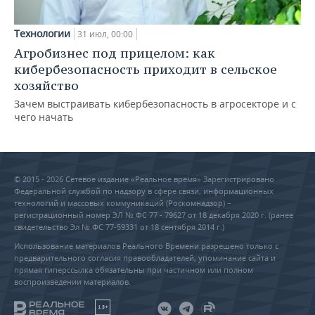
Технологии
31 июл, 00:00
Агробизнес под прицелом: как
кибербезопасность приходит в сельское
хозяйство
Зачем выстраивать кибербезопасность в агросекторе и с
чего начать
© 2015 - 2026 Сетевое издание «Реальное время» Зарегистрировано
Федеральной службой по надзору в сфере связи, информационных
технологий и массовых коммуникаций (Роскомнадзор) –
регистрационный номер ЭЛ № ФС 77 - 79627 от 18 декабря 2020 г. (ранее
свидетельство Эл № ФС 77-59331 от 18 сентября 2014 г.)
Использование материалов Реального Времени разрешено только с
предварительного согласия правообладателей, упоминание сайта и
прямая гиперссылка обязательны при частичном или полном
воспроизведении материалов.
18+