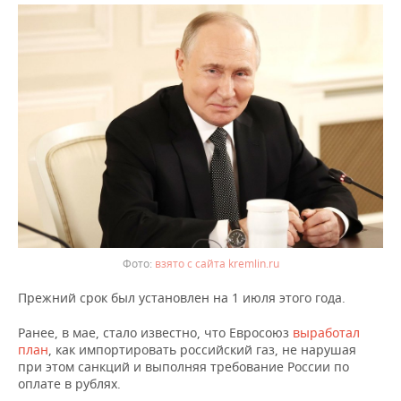
ВОДНЫЕ ВИДЫ СПОРТА
ОБРАЗОВАНИЕ
ХОККЕЙ С МЯЧОМ
ПРОИСШЕСТВИЯ
взято с сайта kremlin.ru
Прежний срок был установлен на 1 июля этого года.
Ранее, в мае, стало известно, что Евросоюз
выработал
план
, как импортировать российский газ, не нарушая
при этом санкций и выполняя требование России по
оплате в рублях.