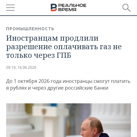
РЕГИОНЫ
ПРОМЫШЛЕННОСТЬ
Иностранцам продлили
БАШКОРТОСТАН
НОВОСТИ
разрешение оплачивать газ не
ТАТАРСТАН
АНАЛИТИКА
только через ГПБ
УДМУРТИЯ
НОВОСТИ АНАЛИТИКИ
ЭКОНОМИКА
09:19, 16.06.2026
ДЕКЛАРАЦИИ О ДОХОДАХ
НОВОСТИ ЭКОНОМИКИ
ПРОМЫШЛЕННОСТЬ
До 1 октября 2026 года иностранцы смогут платить
в рублях и через другие российские банки
КОРОЛИ ГОСЗАКАЗА ПФО
ФИНАНСЫ
НОВОСТИ
НЕДВИЖИМОСТЬ
ПРОМЫШЛЕННОСТИ
ВУЗЫ ТАТАРСТАНА
БАНКИ
НОВОСТИ НЕДВИЖИМОСТИ
АВТО
АГРОПРОМ
КОМУ ПРИНАДЛЕЖАТ
БЮДЖЕТ
НОВОСТИ АВТО
БИЗНЕС
ТОРГОВЫЕ ЦЕНТРЫ
МАШИНОСТРОЕНИЕ
ТАТАРСТАНА
ИНВЕСТИЦИИ
НОВОСТИ БИЗНЕСА
ТЕХНОЛОГИИ