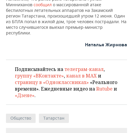
НЕФТЕХИМИЯ
Минниханов
сообщил
о массированной атаке
беспилотных летательных аппаратов на Закамский
РОЗНИЧНАЯ ТОРГОВЛЯ
НОВОСТИ ТЕХНОЛОГИЙ
МЕРОПРИЯТИЯ
НЕФТЬ
регион Татарстана, произошедшей утром 12 июня. Один
из БПЛА попал в жилой дом, трое человек пострадали. На
ТРАНСПОРТ
IT
НОВОСТИ МЕРОПРИЯТИЙ
СПОРТ
место случившегося выехал премьер-министр
ОПК
республики.
УСЛУГИ
МЕДИА
ВЫЕЗДНАЯ РЕДАКЦИЯ
НОВОСТИ СПОРТА
ОБЩЕСТВО
ЭНЕРГЕТИКА
Наталья Жирнова
ТЕЛЕКОММУНИКАЦИИ
БИЗНЕС-БРАНЧИ
ФУТБОЛ
НОВОСТИ ОБЩЕСТВА
ФОТОГАЛЕРЕЯ
ONLINE-КОНФЕРЕНЦИИ
ХОККЕЙ
ВЛАСТЬ
СЮЖЕТЫ
Подписывайтесь на
телеграм-канал
,
группу «ВКонтакте»
,
канал в MAX
и
ОТКРЫТАЯ ЛЕКЦИЯ
БАСКЕТБОЛ
ИНФРАСТРУКТУРА
СПРАВОЧНИК
страницу в «Одноклассниках»
«Реального
времени». Ежедневные видео на
Rutube
и
ВОЛЕЙБОЛ
ИСТОРИЯ
СПИСОК ПЕРСОН
ПОЛНАЯ ВЕРСИЯ
«Дзене»
.
КИБЕРСПОРТ
КУЛЬТУРА
СПИСОК КОМПАНИЙ
Общество
Татарстан
ФИГУРНОЕ КАТАНИЕ
МЕДИЦИНА