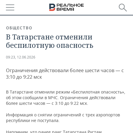
РЕГИОНЫ
ОБЩЕСТВО
В Татарстане отменили
БАШКОРТОСТАН
НОВОСТИ
беспилотную опасность
ТАТАРСТАН
АНАЛИТИКА
09:23, 12.06.2026
УДМУРТИЯ
НОВОСТИ АНАЛИТИКИ
ЭКОНОМИКА
Ограничения действовали более шести часов — с
ДЕКЛАРАЦИИ О ДОХОДАХ
НОВОСТИ ЭКОНОМИКИ
ПРОМЫШЛЕННОСТЬ
3:10 до 9:22 мск
КОРОЛИ ГОСЗАКАЗА ПФО
ФИНАНСЫ
НОВОСТИ
НЕДВИЖИМОСТЬ
В Татарстане отменили режим «Беспилотная опасность»,
ПРОМЫШЛЕННОСТИ
об этом сообщили в МЧС. Ограничения действовали
ВУЗЫ ТАТАРСТАНА
БАНКИ
НОВОСТИ НЕДВИЖИМОСТИ
АВТО
более шести часов — с 3:10 до 9:22 мск.
АГРОПРОМ
Информация о снятии ограничений с трех аэропортов
КОМУ ПРИНАДЛЕЖАТ
БЮДЖЕТ
НОВОСТИ АВТО
БИЗНЕС
республики не поступала.
ТОРГОВЫЕ ЦЕНТРЫ
МАШИНОСТРОЕНИЕ
ТАТАРСТАНА
ИНВЕСТИЦИИ
НОВОСТИ БИЗНЕСА
ТЕХНОЛОГИИ
Напомним, что ранее раис Татарстана Рустам