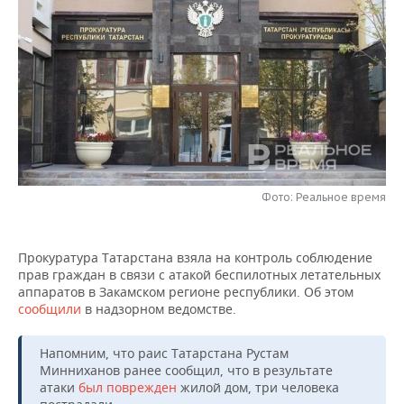
НЕФТЕХИМИЯ
РОЗНИЧНАЯ ТОРГОВЛЯ
НОВОСТИ ТЕХНОЛОГИЙ
МЕРОПРИЯТИЯ
НЕФТЬ
ТРАНСПОРТ
IT
НОВОСТИ МЕРОПРИЯТИЙ
СПОРТ
ОПК
УСЛУГИ
МЕДИА
ВЫЕЗДНАЯ РЕДАКЦИЯ
НОВОСТИ СПОРТА
ОБЩЕСТВО
ЭНЕРГЕТИКА
ТЕЛЕКОММУНИКАЦИИ
БИЗНЕС-БРАНЧИ
ФУТБОЛ
НОВОСТИ ОБЩЕСТВА
ФОТОГАЛЕРЕЯ
ONLINE-КОНФЕРЕНЦИИ
ХОККЕЙ
ВЛАСТЬ
Фото: Реальное время
СЮЖЕТЫ
ОТКРЫТАЯ ЛЕКЦИЯ
БАСКЕТБОЛ
ИНФРАСТРУКТУРА
СПРАВОЧНИК
Прокуратура Татарстана взяла на контроль соблюдение
прав граждан в связи с атакой беспилотных летательных
ВОЛЕЙБОЛ
ИСТОРИЯ
СПИСОК ПЕРСОН
ПОЛНАЯ ВЕРСИЯ
аппаратов в Закамском регионе республики. Об этом
сообщили
в надзорном ведомстве.
КИБЕРСПОРТ
КУЛЬТУРА
СПИСОК КОМПАНИЙ
Напомним, что раис Татарстана Рустам
ФИГУРНОЕ КАТАНИЕ
МЕДИЦИНА
Минниханов ранее сообщил, что в результате
атаки
был поврежден
жилой дом, три человека