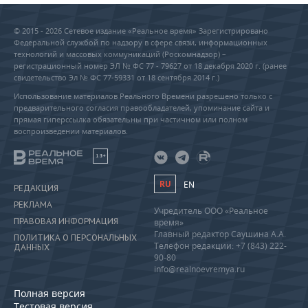
© 2015 - 2026 Сетевое издание «Реальное время» Зарегистрировано
Федеральной службой по надзору в сфере связи, информационных
технологий и массовых коммуникаций (Роскомнадзор) –
регистрационный номер ЭЛ № ФС 77 - 79627 от 18 декабря 2020 г. (ранее
свидетельство Эл № ФС 77-59331 от 18 сентября 2014 г.)
Использование материалов Реального Времени разрешено только с
предварительного согласия правообладателей, упоминание сайта и
прямая гиперссылка обязательны при частичном или полном
воспроизведении материалов.
18+
RU
EN
РЕДАКЦИЯ
РЕКЛАМА
Учредитель ООО «Реальное
ПРАВОВАЯ ИНФОРМАЦИЯ
время»
Главный редактор Саушина А.А.
ПОЛИТИКА О ПЕРСОНАЛЬНЫХ
Телефон редакции: +7 (843) 222-
ДАННЫХ
90-80
info@realnoevremya.ru
Полная версия
Тестовая версия