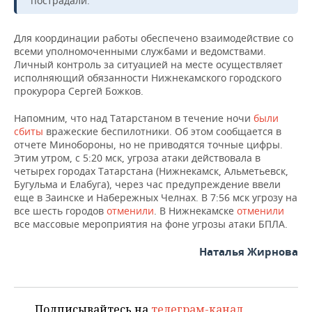
пострадали.
ВОДНЫЕ ВИДЫ СПОРТА
ОБРАЗОВАНИЕ
ХОККЕЙ С МЯЧОМ
ПРОИСШЕСТВИЯ
Для координации работы обеспечено взаимодействие со
всеми уполномоченными службами и ведомствами.
Личный контроль за ситуацией на месте осуществляет
исполняющий обязанности Нижнекамского городского
прокурора Сергей Божков.
Напомним, что над Татарстаном в течение ночи
были
сбиты
вражеские беспилотники. Об этом сообщается в
отчете Минобороны, но не приводятся точные цифры.
Этим утром, с 5:20 мск, угроза атаки действовала в
четырех городах Татарстана (Нижнекамск, Альметьевск,
Бугульма и Елабуга), через час предупреждение ввели
еще в Заинске и Набережных Челнах. В 7:56 мск угрозу на
все шесть городов
отменили
. В Нижнекамске
отменили
все массовые мероприятия на фоне угрозы атаки БПЛА.
Наталья Жирнова
Подписывайтесь на
телеграм-канал
,