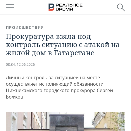
РЕГИОНЫ
ПРОИСШЕСТВИЯ
Прокуратура взяла под
БАШКОРТОСТАН
НОВОСТИ
контроль ситуацию с атакой на
ТАТАРСТАН
АНАЛИТИКА
жилой дом в Татарстане
УДМУРТИЯ
НОВОСТИ АНАЛИТИКИ
ЭКОНОМИКА
08:34, 12.06.2026
ДЕКЛАРАЦИИ О ДОХОДАХ
НОВОСТИ ЭКОНОМИКИ
ПРОМЫШЛЕННОСТЬ
Личный контроль за ситуацией на месте
осуществляет исполняющий обязанности
КОРОЛИ ГОСЗАКАЗА ПФО
ФИНАНСЫ
НОВОСТИ
НЕДВИЖИМОСТЬ
Нижнекамского городского прокурора Сергей
ПРОМЫШЛЕННОСТИ
Божков
ВУЗЫ ТАТАРСТАНА
БАНКИ
НОВОСТИ НЕДВИЖИМОСТИ
АВТО
АГРОПРОМ
КОМУ ПРИНАДЛЕЖАТ
БЮДЖЕТ
НОВОСТИ АВТО
БИЗНЕС
ТОРГОВЫЕ ЦЕНТРЫ
МАШИНОСТРОЕНИЕ
ТАТАРСТАНА
ИНВЕСТИЦИИ
НОВОСТИ БИЗНЕСА
ТЕХНОЛОГИИ