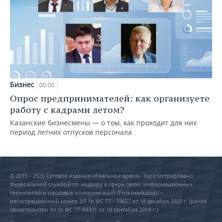
Бизнес
00:00
Опрос предпринимателей: как организуете
работу с кадрами летом?
Казанские бизнесмены — о том, как проходит для них
период летних отпусков персонала
© 2015 - 2026 Сетевое издание «Реальное время» Зарегистрировано
Федеральной службой по надзору в сфере связи, информационных
технологий и массовых коммуникаций (Роскомнадзор) –
регистрационный номер ЭЛ № ФС 77 - 79627 от 18 декабря 2020 г. (ранее
свидетельство Эл № ФС 77-59331 от 18 сентября 2014 г.)