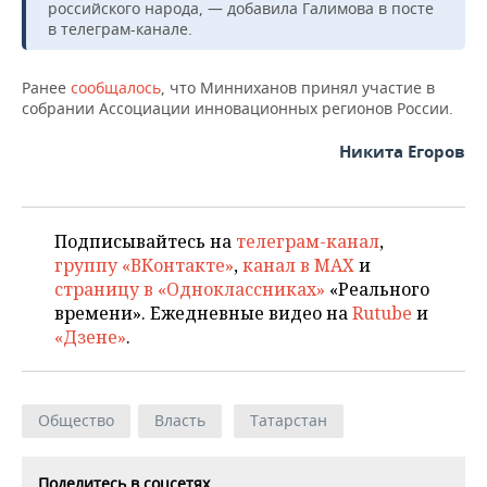
ВОДНЫЕ ВИДЫ СПОРТА
ОБРАЗОВАНИЕ
российского народа, — добавила Галимова в посте
в телеграм-канале.
ХОККЕЙ С МЯЧОМ
ПРОИСШЕСТВИЯ
Ранее
сообщалось
, что Минниханов принял участие в
собрании Ассоциации инновационных регионов России.
Никита Егоров
Подписывайтесь на
телеграм-канал
,
группу «ВКонтакте»
,
канал в MAX
и
страницу в «Одноклассниках»
«Реального
времени». Ежедневные видео на
Rutube
и
«Дзене»
.
Общество
Власть
Татарстан
Поделитесь в соцсетях