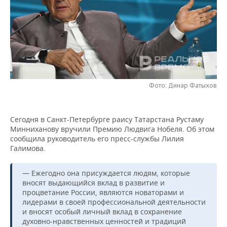
НЕФТЕХИМИЯ
РОЗНИЧНАЯ ТОРГОВЛЯ
НОВОСТИ ТЕХНОЛОГИЙ
МЕРОПРИЯТИЯ
НЕФТЬ
ТРАНСПОРТ
IT
НОВОСТИ МЕРОПРИЯТИЙ
СПОРТ
ОПК
УСЛУГИ
МЕДИА
ВЫЕЗДНАЯ РЕДАКЦИЯ
НОВОСТИ СПОРТА
ОБЩЕСТВО
ЭНЕРГЕТИКА
Фото: Динар Фатыхов
ТЕЛЕКОММУНИКАЦИИ
БИЗНЕС-БРАНЧИ
ФУТБОЛ
НОВОСТИ ОБЩЕСТВА
ФОТОГАЛЕРЕЯ
ONLINE-КОНФЕРЕНЦИИ
ХОККЕЙ
ВЛАСТЬ
СЮЖЕТЫ
Сегодня в Санкт-Петербурге раису Татарстана Рустаму
Минниханову вручили Премию Людвига Нобеля. Об этом
ОТКРЫТАЯ ЛЕКЦИЯ
БАСКЕТБОЛ
ИНФРАСТРУКТУРА
СПРАВОЧНИК
сообщила руководитель его пресс-службы Лилия
Галимова.
ВОЛЕЙБОЛ
ИСТОРИЯ
СПИСОК ПЕРСОН
ПОЛНАЯ ВЕРСИЯ
— Ежегодно она присуждается людям, которые
КИБЕРСПОРТ
КУЛЬТУРА
СПИСОК КОМПАНИЙ
вносят выдающийся вклад в развитие и
процветание России, являются новаторами и
лидерами в своей профессиональной деятельности
ФИГУРНОЕ КАТАНИЕ
МЕДИЦИНА
и вносят особый личный вклад в сохранение
духовно-нравственных ценностей и традиций