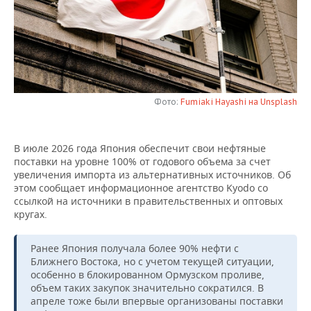
НЕФТЕХИМИЯ
РОЗНИЧНАЯ ТОРГОВЛЯ
НОВОСТИ ТЕХНОЛОГИЙ
МЕРОПРИЯТИЯ
НЕФТЬ
ТРАНСПОРТ
IT
НОВОСТИ МЕРОПРИЯТИЙ
СПОРТ
ОПК
УСЛУГИ
МЕДИА
ВЫЕЗДНАЯ РЕДАКЦИЯ
НОВОСТИ СПОРТА
ОБЩЕСТВО
ЭНЕРГЕТИКА
Фото:
Fumiaki Hayashi на Unsplash
ТЕЛЕКОММУНИКАЦИИ
БИЗНЕС-БРАНЧИ
ФУТБОЛ
НОВОСТИ ОБЩЕСТВА
ФОТОГАЛЕРЕЯ
В июле 2026 года Япония обеспечит свои нефтяные
ONLINE-КОНФЕРЕНЦИИ
ХОККЕЙ
ВЛАСТЬ
СЮЖЕТЫ
поставки на уровне 100% от годового объема за счет
увеличения импорта из альтернативных источников. Об
ОТКРЫТАЯ ЛЕКЦИЯ
БАСКЕТБОЛ
ИНФРАСТРУКТУРА
СПРАВОЧНИК
этом сообщает информационное агентство Kyodo со
ссылкой на источники в правительственных и оптовых
кругах.
ВОЛЕЙБОЛ
ИСТОРИЯ
СПИСОК ПЕРСОН
ПОЛНАЯ ВЕРСИЯ
Ранее Япония получала более 90% нефти с
КИБЕРСПОРТ
КУЛЬТУРА
СПИСОК КОМПАНИЙ
Ближнего Востока, но с учетом текущей ситуации,
особенно в блокированном Ормузском проливе,
ФИГУРНОЕ КАТАНИЕ
МЕДИЦИНА
объем таких закупок значительно сократился. В
апреле тоже были впервые организованы поставки