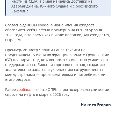
ВОДНЫЕ ВИДЫ СПОРТА
ОБРАЗОВАНИЕ
нефти из США, а с мая начались доставки из
Азербайджана, Южного Судана и с российского
Сахалина.
ХОККЕЙ С МЯЧОМ
ПРОИСШЕСТВИЯ
Согласно данным Kyodo, в июне Япония ожидает
обеспечить себя нефтью примерно на 80% от уровня
2025 года, в то время как в июле поставки, как ожидается,
вырастут.
Премьер-министр Японии Санаэ Такаити на
предстоящем 15 июня во Франции саммите Группы семи
(G7) планирует поднять вопрос о совместных усилиях по
поддержанию стабильной торговли нефтью, созданию
значительных запасов и укреплению сотрудничества
между странами — производителями и потребителями
этого ресурса.
Ранее
сообщалось
, что ОПЕК спрогнозировала снижение
спроса на нефть в мире в 2026 году.
Никита Егоров