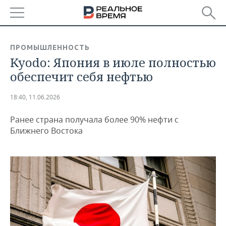
РЕГИОНЫ
ПРОМЫШЛЕННОСТЬ
Kyodo: Япония в июле полностью
БАШКОРТОСТАН
НОВОСТИ
обеспечит себя нефтью
ТАТАРСТАН
АНАЛИТИКА
18:40, 11.06.2026
УДМУРТИЯ
НОВОСТИ АНАЛИТИКИ
ЭКОНОМИКА
Ранее страна получала более 90% нефти с
ДЕКЛАРАЦИИ О ДОХОДАХ
НОВОСТИ ЭКОНОМИКИ
ПРОМЫШЛЕННОСТЬ
Ближнего Востока
КОРОЛИ ГОСЗАКАЗА ПФО
ФИНАНСЫ
НОВОСТИ
НЕДВИЖИМОСТЬ
ПРОМЫШЛЕННОСТИ
ВУЗЫ ТАТАРСТАНА
БАНКИ
НОВОСТИ НЕДВИЖИМОСТИ
АВТО
АГРОПРОМ
КОМУ ПРИНАДЛЕЖАТ
БЮДЖЕТ
НОВОСТИ АВТО
БИЗНЕС
ТОРГОВЫЕ ЦЕНТРЫ
МАШИНОСТРОЕНИЕ
ТАТАРСТАНА
ИНВЕСТИЦИИ
НОВОСТИ БИЗНЕСА
ТЕХНОЛОГИИ