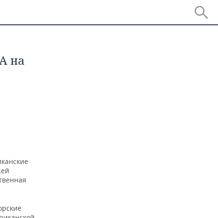
А на
иканские
жей
ственная
орские
ериканской