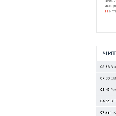
Велик
истор
24
МАТ
ЧИ
В а
08:38
Сег
07:00
Реж
05:42
В Т
04:53
То
07 авг