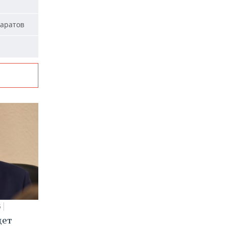
паратов
5
дет