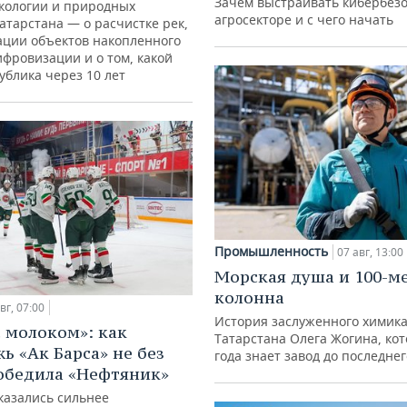
Зачем выстраивать кибербезо
кологии и природных
агросекторе и с чего начать
атарстана — о расчистке рек,
ации объектов накопленного
ифровизации и о том, какой
ублика через 10 лет
Промышленность
07 авг, 13:00
Морская душа и 100-м
колонна
вг, 07:00
История заслуженного химик
с молоком»: как
Татарстана Олега Жогина, ко
ь «Ак Барса» не без
года знает завод до последне
обедила «Нефтяник»
казались сильнее