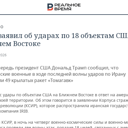
ВО
заявил об ударах по 18 объектам СШ
ем Востоке
2026
чередь президент США Дональд Трамп сообщил, что
ские военные в ходе последней волны ударов по Ирану
и 49 крылатых ракет «Томагавк»
с удары по объектам США на Ближнем Востоке в ответ на амер
воей территории. Об этом говорится в заявлении Корпуса стра
 революции (КСИР), которое распространила иранская государ
компания IRIB.
НА
 КСИР, в ночь на четверг военно-космические силы и военно-м
са провели две волны атак, поразив 18 целей, связанных с ам