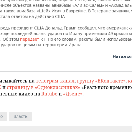
 числе объектов названы авиабазы «Али ас-Салем» и «Ахмад ал
 а также авиабаза «Шейх Иса» в Бахрейне. В Тегеране заявили, 
стала ответом на действия США.
ередь президент США Дональд Трамп сообщил, что американск
 ходе последней волны ударов по Ирану применили 49 крылаты
. Об этом
передает
RT. По его словам, ракеты были использова
 ударов по целям на территории Ирана.
Наталь
исывайтесь на
телеграм-канал
,
группу «ВКонтакте»
,
к
X
и
страницу в «Одноклассниках»
«Реального времени»
невные видео на
Rutube
и
«Дзене»
.
во
Власть