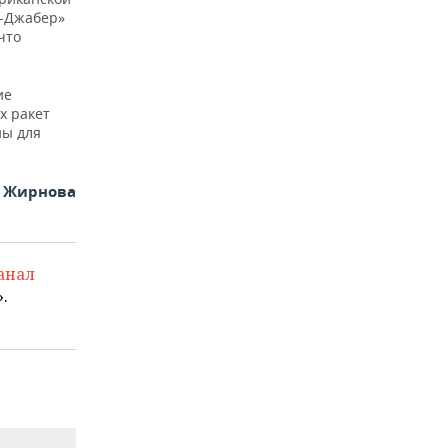
ь-Джабер»
что
ие
х ракет
ны для
я Жирнова
анал
.