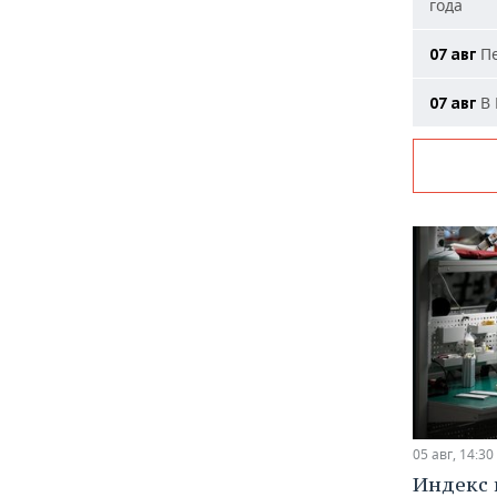
года
Пе
07 авг
В 
07 авг
05 авг, 14:30
Индекс