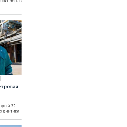
пасность в
етровая
а
торый 32
го винтика