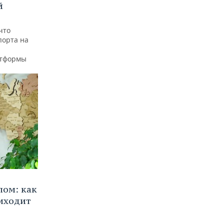
й
что
порта на
атформы
лом: как
иходит