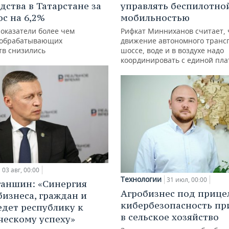
дства в Татарстане за
управлять беспилотно
ос на 6,2%
мобильностью
показатели более чем
Рифкат Минниханов считает, 
 обрабатывающих
движение автономного транс
тв снизились
шоссе, воде и в воздухе надо
координировать с единой пл
03 авг, 00:00
Технологии
31 июл, 00:00
ганшин: «Синергия
Агробизнес под прице
бизнеса, граждан и
кибербезопасность пр
едет республику к
в сельское хозяйство
ческому успеху»