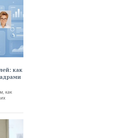
ей: как
кадрами
м, как
них