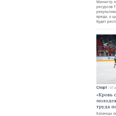
Министр э
ресурсов Т
рекультив
вреда, о ц
будет респ
Спорт
07 а
«Кровь 
молодеж
труда п
Казанцы о