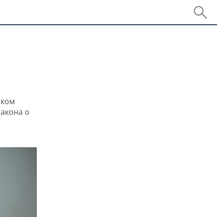
ском
закона о