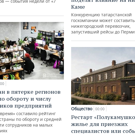
в — события недели от «7
Каме
Конкуренцию татарстанской
госкомпании может составить
нижегородский перевозчик,
запустивший рейсы до Перми
:00
ан в пятерке регионов
по обороту и числу
иков предприятий
Общество
00:00
 время» составило рейтинг
Рестарт «Полукамушко
страны по обороту и средней
жилье для приезжих
ти сотрудников на малых
специалистов или со
иях