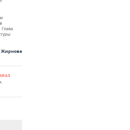
т
ом
в
 Глава
ктуры
я Жирнова
анал
.