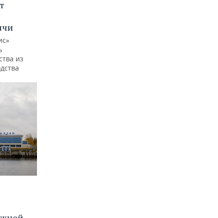
т
ычи
ис»
ь
ства из
одства
ижней