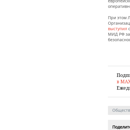
европейско
ВОДНЫЕ ВИДЫ СПОРТА
ОБРАЗОВАНИЕ
оперативн
ХОККЕЙ С МЯЧОМ
ПРОИСШЕСТВИЯ
При этом 
Организац
выступил
МИД РФ за
безопаснос
Подп
в MA
Ежед
Общест
Поделите