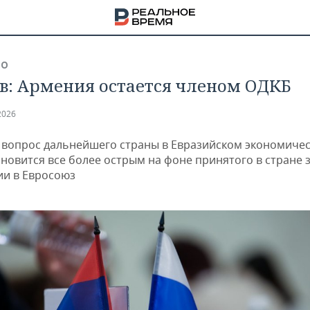
ВО
в: Армения остается членом ОДКБ
2026
 вопрос дальнейшего страны в Евразийском экономиче
ановится все более острым на фоне принятого в стране 
ии в Евросоюз
НА