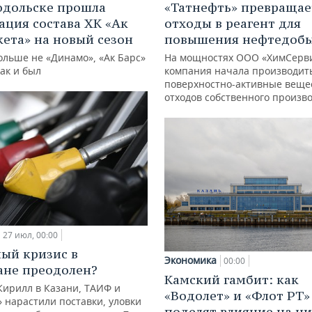
одольске прошла
«Татнефть» превращае
ация состава ХК «Ак
отходы в реагент для
кета» на новый сезон
повышения нефтедоб
ольше не «Динамо», «Ак Барс»
На мощностях ООО «ХимСерв
как и был
компания начала производит
поверхностно-активные веще
отходов собственного произв
27 июл, 00:00
ый кризис в
Экономика
00:00
ане преодолен?
Камский гамбит: как
Кирилл в Казани, ТАИФ и
«Водолет» и «Флот РТ»
 нарастили поставки, уловки
поделят влияние на н