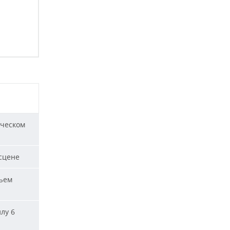
ическом
сцене
ъем
лу 6