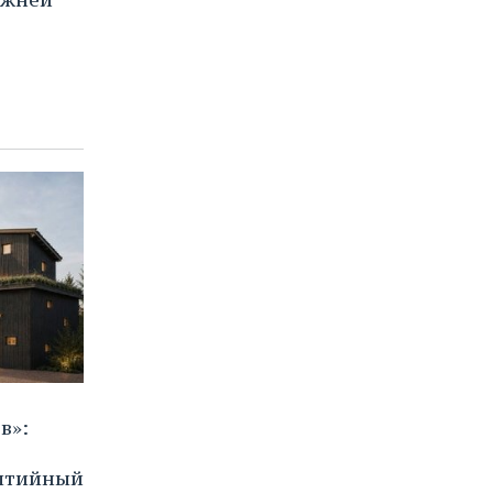
в»:
бытийный