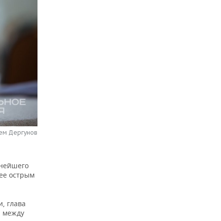
тем Дергунов
ьнейшего
лее острым
, глава
а между