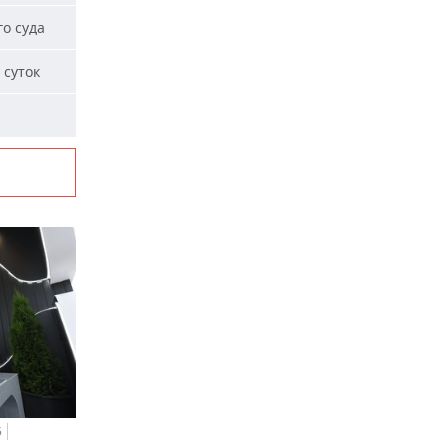
о суда
 суток
5