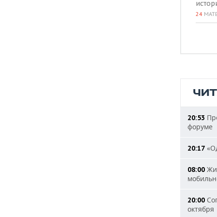
истор
24
МАТ
ЧИ
Пре
20:53
форуме
«Од
20:17
Жит
08:00
мобильн
Сог
20:00
октября