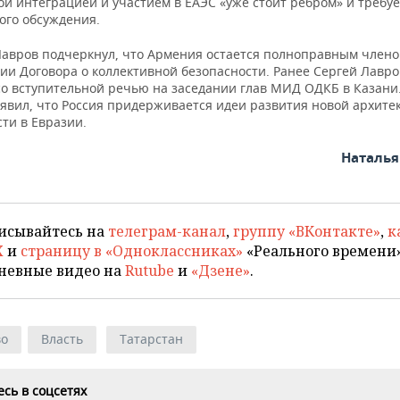
й интеграцией и участием в ЕАЭС «уже стоит ребром» и требуе
ого обсуждения.
Лавров подчеркнул, что Армения остается полноправным член
ии Договора о коллективной безопасности. Ранее Сергей Лавро
со вступительной речью на заседании глав МИД ОДКБ в Казани.
явил, что Россия придерживается идеи развития новой архите
ти в Евразии.
Наталь
исывайтесь на
телеграм-канал
,
группу «ВКонтакте»
,
к
X
и
страницу в «Одноклассниках»
«Реального времени»
невные видео на
Rutube
и
«Дзене»
.
во
Власть
Татарстан
сь в соцсетях