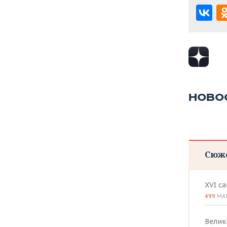
НОВО
Сюж
XVI с
499
МА
Велик