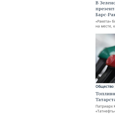
В Зелен
презент
Барс-Ра
«Ракета» б
на месте, 
Общество
Топливн
Татарст
Патриарх 
«Татнефть»