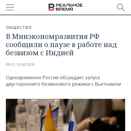
РЕГИОНЫ
ОБЩЕСТВО
В Минэкономразвития РФ
БАШКОРТОСТАН
НОВОСТИ
сообщили о паузе в работе над
ТАТАРСТАН
АНАЛИТИКА
безвизом с Индией
УДМУРТИЯ
НОВОСТИ АНАЛИТИКИ
ЭКОНОМИКА
09:31, 10.06.2026
ДЕКЛАРАЦИИ О ДОХОДАХ
НОВОСТИ ЭКОНОМИКИ
ПРОМЫШЛЕННОСТЬ
Одновременно Россия обсуждает запуск
двустороннего безвизового режима с Вьетнамом
КОРОЛИ ГОСЗАКАЗА ПФО
ФИНАНСЫ
НОВОСТИ
НЕДВИЖИМОСТЬ
ПРОМЫШЛЕННОСТИ
ВУЗЫ ТАТАРСТАНА
БАНКИ
НОВОСТИ НЕДВИЖИМОСТИ
АВТО
АГРОПРОМ
КОМУ ПРИНАДЛЕЖАТ
БЮДЖЕТ
НОВОСТИ АВТО
БИЗНЕС
ТОРГОВЫЕ ЦЕНТРЫ
МАШИНОСТРОЕНИЕ
ТАТАРСТАНА
ИНВЕСТИЦИИ
НОВОСТИ БИЗНЕСА
ТЕХНОЛОГИИ