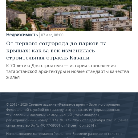
Недвижимость
07 авг, 08:00
От первого соцгорода до парков на
крышах: как за век изменилась
строительная отрасль Казани
К 70-летию Дня строителя — история становления
татарстанской архитектуры и новые стандарты качества
жилья
© 2015 - 2026 Сетевое издание «Реальное время» Зарегистрировано
Федеральной службой по надзору в сфере связи, информационных
технологий и массовых коммуникаций (Роскомнадзор) –
регистрационный номер ЭЛ № ФС 77 - 79627 от 18 декабря 2020 г. (ранее
свидетельство Эл № ФС 77-59331 от 18 сентября 2014 г.)
Использование материалов Реального Времени разрешено только с