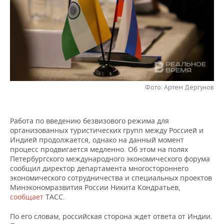
НЕФТЕХИМИЯ
РОЗНИЧНАЯ ТОРГОВЛЯ
НОВОСТИ ТЕХНОЛОГИЙ
МЕРОПРИЯТИЯ
НЕФТЬ
ТРАНСПОРТ
IT
НОВОСТИ МЕРОПРИЯТИЙ
СПОРТ
ОПК
УСЛУГИ
МЕДИА
ВЫЕЗДНАЯ РЕДАКЦИЯ
НОВОСТИ СПОРТА
ОБЩЕСТВО
ЭНЕРГЕТИКА
ТЕЛЕКОММУНИКАЦИИ
БИЗНЕС-БРАНЧИ
ФУТБОЛ
НОВОСТИ ОБЩЕСТВА
ФОТОГАЛЕРЕЯ
Фото: Артем Дергунов
ONLINE-КОНФЕРЕНЦИИ
ХОККЕЙ
ВЛАСТЬ
СЮЖЕТЫ
Работа по введению безвизового режима для
организованных туристических групп между Россией и
ОТКРЫТАЯ ЛЕКЦИЯ
БАСКЕТБОЛ
ИНФРАСТРУКТУРА
СПРАВОЧНИК
Индией продолжается, однако на данный момент
процесс продвигается медленно. Об этом на полях
ВОЛЕЙБОЛ
ИСТОРИЯ
СПИСОК ПЕРСОН
ПОЛНАЯ ВЕРСИЯ
Петербургского международного экономического форума
сообщил директор департамента многостороннего
экономического сотрудничества и специальных проектов
КИБЕРСПОРТ
КУЛЬТУРА
СПИСОК КОМПАНИЙ
Минэкономразвития России Никита Кондратьев,
сообщает
ТАСС.
ФИГУРНОЕ КАТАНИЕ
МЕДИЦИНА
По его словам, российская сторона ждет ответа от Индии.