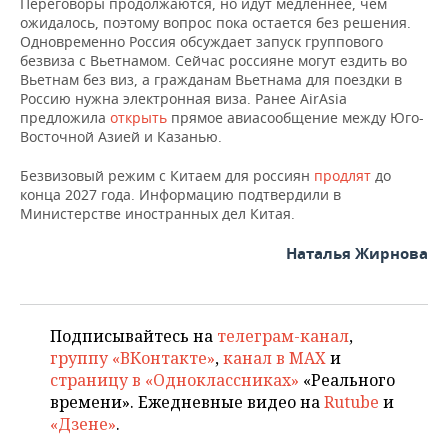
ВОДНЫЕ ВИДЫ СПОРТА
ОБРАЗОВАНИЕ
Переговоры продолжаются, но идут медленнее, чем
ожидалось, поэтому вопрос пока остается без решения.
Одновременно Россия обсуждает запуск группового
ХОККЕЙ С МЯЧОМ
ПРОИСШЕСТВИЯ
безвиза с Вьетнамом. Сейчас россияне могут ездить во
Вьетнам без виз, а гражданам Вьетнама для поездки в
Россию нужна электронная виза. Ранее AirAsia
предложила
открыть
прямое авиасообщение между Юго-
Восточной Азией и Казанью.
Безвизовый режим с Китаем для россиян
продлят
до
конца 2027 года. Информацию подтвердили в
Министерстве иностранных дел Китая.
Наталья Жирнова
Подписывайтесь на
телеграм-канал
,
группу «ВКонтакте»
,
канал в MAX
и
страницу в «Одноклассниках»
«Реального
времени». Ежедневные видео на
Rutube
и
«Дзене»
.