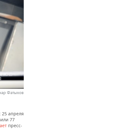
нар Фатыхов
с 25 апреля
вили 77
ает
пресс-