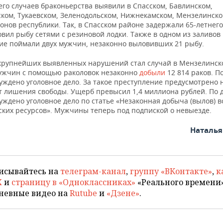
его случаев браконьерства выявили в Спасском, Бавлинском,
ом, Тукаевском, Зеленодольском, Нижнекамском, Мензелинско
онов республики. Так, в Спасском районе задержали 65-летнег
вил рыбу сетями с резиновой лодки. Также в одном из заливов
ие поймали двух мужчин, незаконно выловивших 21 рыбу.
крупнейших выявленных нарушений стал случай в Мензелинск
мужчин с помощью раколовок незаконно
добыли
12 814 раков. П
уждено уголовное дело. За такое преступление предусмотрено 
ет лишения свободы. Ущерб превысил 1,4 миллиона рублей. По 
уждено уголовное дело по статье «Незаконная добыча (вылов) 
ских ресурсов». Мужчины теперь под подпиской о невыезде.
Наталь
исывайтесь на
телеграм-канал
,
группу «ВКонтакте»
,
к
X
и
страницу в «Одноклассниках»
«Реального времени»
невные видео на
Rutube
и
«Дзене»
.