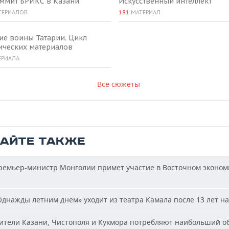
аммит БРИКС в Казани
Искусственный интеллект
ТЕРИАЛОВ
181
МАТЕРИАЛ
ие воины Татарии. Цикл
ических материалов
ЕРИАЛА
Все сюжеты
ТАЙТЕ ТАКЖЕ
емьер-министр Монголии примет участие в Восточном эконом
днажды летним днем» уходит из театра Камала после 13 лет на
тели Казани, Чистополя и Кукмора потребляют наибольший о