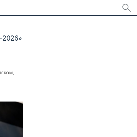
-2026»
нском,