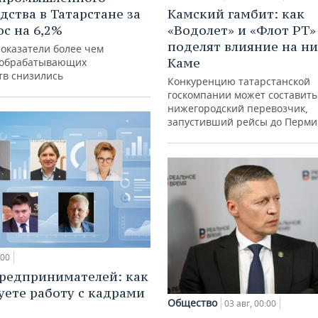
Камский гамбит: как
дства в Татарстане за
«Водолет» и «Флот РТ»
ос на 6,2%
поделят влияние на н
показатели более чем
Каме
 обрабатывающих
тв снизились
Конкуренцию татарстанской
госкомпании может составить
нижегородский перевозчик,
запустивший рейсы до Перми
:00
редпринимателей: как
уете работу с кадрами
Общество
03 авг, 00:00