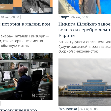
Спорт
01 авг, 00:00
06 авг, 00:00
 история в маленькой
Никита Шлейхер завое
е
золото и серебро чем
Европы
 вчера» Наталии Гинзбург —
м, как история незаметно
Агния Тулупова стала чемпио
 обычную жизнь
будучи запасной в составе зо
сборной синхронисток
Экономика
06 авг, 00:00
 промышленного