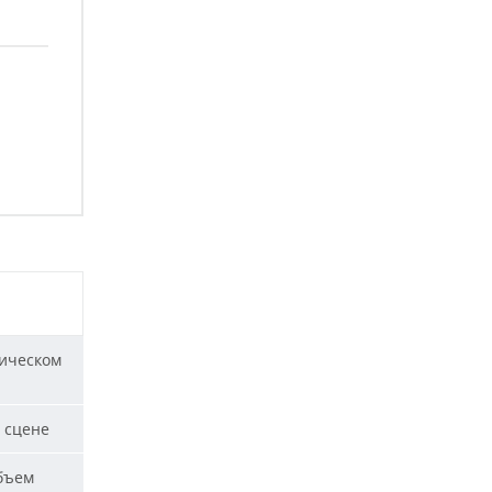
ическом
 сцене
бъем