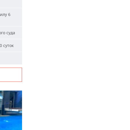
илу 6
го суда
0 суток