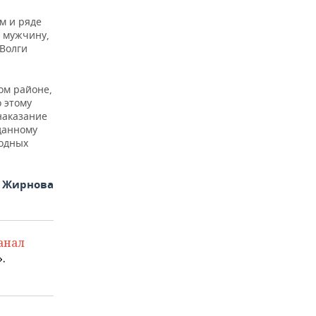
м и ряде
о мужчину,
 Волги
ом районе,
о этому
наказание
данному
водных
я Жирнова
анал
.