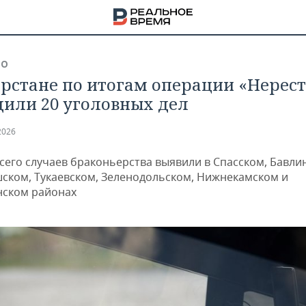
ВО
арстане по итогам операции «Нерест
дили 20 уголовных дел
2026
сего случаев браконьерства выявили в Спасском, Бавли
ком, Тукаевском, Зеленодольском, Нижнекамском и
ском районах
НА