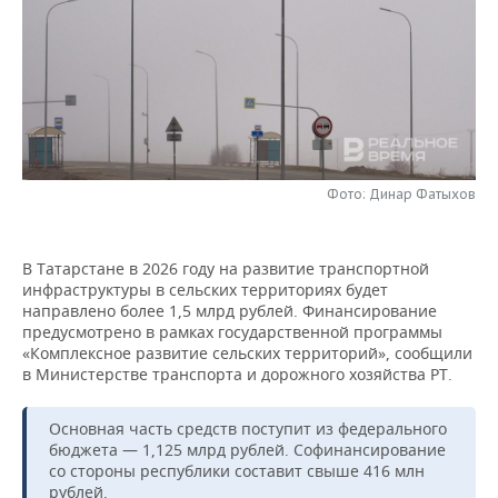
НЕФТЕХИМИЯ
РОЗНИЧНАЯ ТОРГОВЛЯ
НОВОСТИ ТЕХНОЛОГИЙ
МЕРОПРИЯТИЯ
НЕФТЬ
ТРАНСПОРТ
IT
НОВОСТИ МЕРОПРИЯТИЙ
СПОРТ
ОПК
УСЛУГИ
МЕДИА
ВЫЕЗДНАЯ РЕДАКЦИЯ
НОВОСТИ СПОРТА
ОБЩЕСТВО
ЭНЕРГЕТИКА
ТЕЛЕКОММУНИКАЦИИ
БИЗНЕС-БРАНЧИ
ФУТБОЛ
НОВОСТИ ОБЩЕСТВА
ФОТОГАЛЕРЕЯ
Фото: Динар Фатыхов
ONLINE-КОНФЕРЕНЦИИ
ХОККЕЙ
ВЛАСТЬ
СЮЖЕТЫ
В Татарстане в 2026 году на развитие транспортной
инфраструктуры в сельских территориях будет
ОТКРЫТАЯ ЛЕКЦИЯ
БАСКЕТБОЛ
ИНФРАСТРУКТУРА
СПРАВОЧНИК
направлено более 1,5 млрд рублей. Финансирование
предусмотрено в рамках государственной программы
ВОЛЕЙБОЛ
ИСТОРИЯ
СПИСОК ПЕРСОН
ПОЛНАЯ ВЕРСИЯ
«Комплексное развитие сельских территорий», сообщили
в Министерстве транспорта и дорожного хозяйства РТ.
КИБЕРСПОРТ
КУЛЬТУРА
СПИСОК КОМПАНИЙ
Основная часть средств поступит из федерального
бюджета — 1,125 млрд рублей. Софинансирование
ФИГУРНОЕ КАТАНИЕ
МЕДИЦИНА
со стороны республики составит свыше 416 млн
рублей.