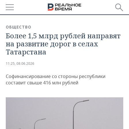
РЕГИОНЫ
ОБЩЕСТВО
Более 1,5 млрд рублей направят
БАШКОРТОСТАН
НОВОСТИ
на развитие дорог в селах
ТАТАРСТАН
АНАЛИТИКА
Татарстана
УДМУРТИЯ
НОВОСТИ АНАЛИТИКИ
ЭКОНОМИКА
11:25, 08.06.2026
ДЕКЛАРАЦИИ О ДОХОДАХ
НОВОСТИ ЭКОНОМИКИ
ПРОМЫШЛЕННОСТЬ
Софинансирование со стороны республики
составит свыше 416 млн рублей
КОРОЛИ ГОСЗАКАЗА ПФО
ФИНАНСЫ
НОВОСТИ
НЕДВИЖИМОСТЬ
ПРОМЫШЛЕННОСТИ
ВУЗЫ ТАТАРСТАНА
БАНКИ
НОВОСТИ НЕДВИЖИМОСТИ
АВТО
АГРОПРОМ
КОМУ ПРИНАДЛЕЖАТ
БЮДЖЕТ
НОВОСТИ АВТО
БИЗНЕС
ТОРГОВЫЕ ЦЕНТРЫ
МАШИНОСТРОЕНИЕ
ТАТАРСТАНА
ИНВЕСТИЦИИ
НОВОСТИ БИЗНЕСА
ТЕХНОЛОГИИ