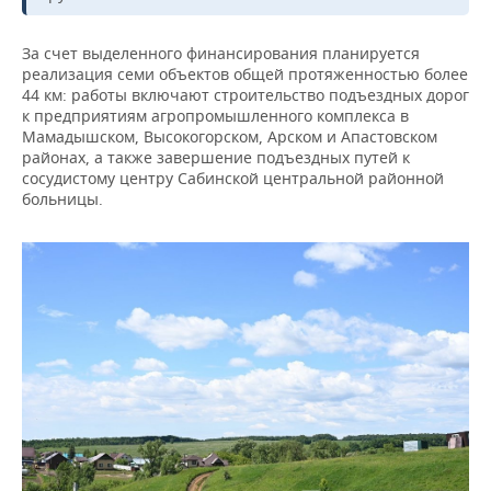
ВОДНЫЕ ВИДЫ СПОРТА
ОБРАЗОВАНИЕ
За счет выделенного финансирования планируется
ХОККЕЙ С МЯЧОМ
ПРОИСШЕСТВИЯ
реализация семи объектов общей протяженностью более
44 км: работы включают строительство подъездных дорог
к предприятиям агропромышленного комплекса в
Мамадышском, Высокогорском, Арском и Апастовском
районах, а также завершение подъездных путей к
сосудистому центру Сабинской центральной районной
больницы.