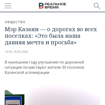
РЕГИОНЫ
ОБЩЕСТВО
Мэр Казани — о дорогах во всех
БАШКОРТОСТАН
НОВОСТИ
поселках: «Это была наша
ТАТАРСТАН
АНАЛИТИКА
давняя мечта и просьба»
УДМУРТИЯ
НОВОСТИ АНАЛИТИКИ
ЭКОНОМИКА
14:05, 18.05.2026
ДЕКЛАРАЦИИ О ДОХОДАХ
НОВОСТИ ЭКОНОМИКИ
ПРОМЫШЛЕННОСТЬ
В нынешнем году улучшения по дорожной
ситуации почувствуют жители 30 поселков
КОРОЛИ ГОСЗАКАЗА ПФО
ФИНАНСЫ
НОВОСТИ
НЕДВИЖИМОСТЬ
Казанской агломерации
ПРОМЫШЛЕННОСТИ
ВУЗЫ ТАТАРСТАНА
БАНКИ
НОВОСТИ НЕДВИЖИМОСТИ
АВТО
АГРОПРОМ
КОМУ ПРИНАДЛЕЖАТ
БЮДЖЕТ
НОВОСТИ АВТО
БИЗНЕС
ТОРГОВЫЕ ЦЕНТРЫ
МАШИНОСТРОЕНИЕ
ТАТАРСТАНА
ИНВЕСТИЦИИ
НОВОСТИ БИЗНЕСА
ТЕХНОЛОГИИ