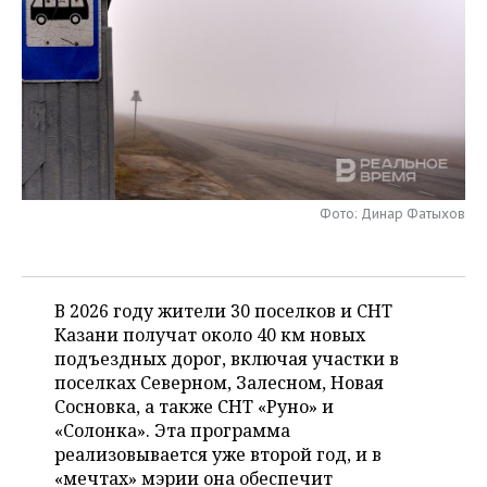
НЕФТЕХИМИЯ
РОЗНИЧНАЯ ТОРГОВЛЯ
НОВОСТИ ТЕХНОЛОГИЙ
МЕРОПРИЯТИЯ
НЕФТЬ
ТРАНСПОРТ
IT
НОВОСТИ МЕРОПРИЯТИЙ
СПОРТ
ОПК
УСЛУГИ
МЕДИА
ВЫЕЗДНАЯ РЕДАКЦИЯ
НОВОСТИ СПОРТА
ОБЩЕСТВО
ЭНЕРГЕТИКА
ТЕЛЕКОММУНИКАЦИИ
БИЗНЕС-БРАНЧИ
ФУТБОЛ
НОВОСТИ ОБЩЕСТВА
ФОТОГАЛЕРЕЯ
Фото: Динар Фатыхов
ONLINE-КОНФЕРЕНЦИИ
ХОККЕЙ
ВЛАСТЬ
СЮЖЕТЫ
ОТКРЫТАЯ ЛЕКЦИЯ
БАСКЕТБОЛ
ИНФРАСТРУКТУРА
СПРАВОЧНИК
В 2026 году жители 30 поселков и СНТ
Казани получат около 40 км новых
ВОЛЕЙБОЛ
ИСТОРИЯ
СПИСОК ПЕРСОН
ПОЛНАЯ ВЕРСИЯ
подъездных дорог, включая участки в
поселках Северном, Залесном, Новая
КИБЕРСПОРТ
КУЛЬТУРА
СПИСОК КОМПАНИЙ
Сосновка, а также СНТ «Руно» и
«Солонка». Эта программа
ФИГУРНОЕ КАТАНИЕ
МЕДИЦИНА
реализовывается уже второй год, и в
«мечтах» мэрии она обеспечит