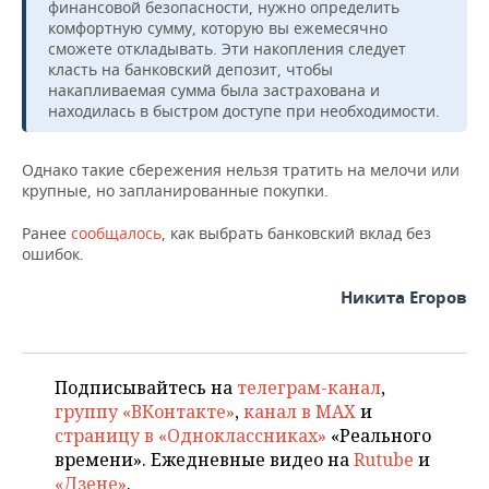
ВОДНЫЕ ВИДЫ СПОРТА
ОБРАЗОВАНИЕ
финансовой безопасности, нужно определить
комфортную сумму, которую вы ежемесячно
сможете откладывать. Эти накопления следует
ХОККЕЙ С МЯЧОМ
ПРОИСШЕСТВИЯ
класть на банковский депозит, чтобы
накапливаемая сумма была застрахована и
находилась в быстром доступе при необходимости.
Однако такие сбережения нельзя тратить на мелочи или
крупные, но запланированные покупки.
Ранее
сообщалось
, как выбрать банковский вклад без
ошибок.
Никита Егоров
Подписывайтесь на
телеграм-канал
,
группу «ВКонтакте»
,
канал в MAX
и
страницу в «Одноклассниках»
«Реального
времени». Ежедневные видео на
Rutube
и
«Дзене»
.