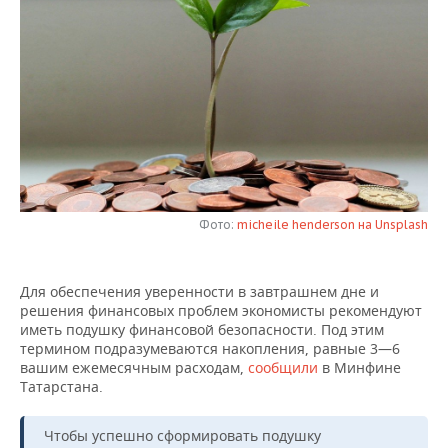
НЕФТЕХИМИЯ
РОЗНИЧНАЯ ТОРГОВЛЯ
НОВОСТИ ТЕХНОЛОГИЙ
МЕРОПРИЯТИЯ
НЕФТЬ
ТРАНСПОРТ
IT
НОВОСТИ МЕРОПРИЯТИЙ
СПОРТ
ОПК
УСЛУГИ
МЕДИА
ВЫЕЗДНАЯ РЕДАКЦИЯ
НОВОСТИ СПОРТА
ОБЩЕСТВО
ЭНЕРГЕТИКА
ТЕЛЕКОММУНИКАЦИИ
БИЗНЕС-БРАНЧИ
ФУТБОЛ
НОВОСТИ ОБЩЕСТВА
ФОТОГАЛЕРЕЯ
ONLINE-КОНФЕРЕНЦИИ
ХОККЕЙ
ВЛАСТЬ
СЮЖЕТЫ
Фото:
micheile henderson на Unsplash
ОТКРЫТАЯ ЛЕКЦИЯ
БАСКЕТБОЛ
ИНФРАСТРУКТУРА
СПРАВОЧНИК
Для обеспечения уверенности в завтрашнем дне и
решения финансовых проблем экономисты рекомендуют
ВОЛЕЙБОЛ
ИСТОРИЯ
СПИСОК ПЕРСОН
ПОЛНАЯ ВЕРСИЯ
иметь подушку финансовой безопасности. Под этим
термином подразумеваются накопления, равные 3—6
КИБЕРСПОРТ
КУЛЬТУРА
СПИСОК КОМПАНИЙ
вашим ежемесячным расходам,
сообщили
в Минфине
Татарстана.
ФИГУРНОЕ КАТАНИЕ
МЕДИЦИНА
Чтобы успешно сформировать подушку