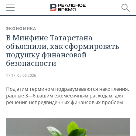
РЕГИОНЫ
ЭКОНОМИКА
В Минфине Татарстана
БАШКОРТОСТАН
НОВОСТИ
объяснили, как сформировать
ТАТАРСТАН
АНАЛИТИКА
подушку финансовой
безопасности
УДМУРТИЯ
НОВОСТИ АНАЛИТИКИ
ЭКОНОМИКА
17:17, 05.06.2026
ДЕКЛАРАЦИИ О ДОХОДАХ
НОВОСТИ ЭКОНОМИКИ
ПРОМЫШЛЕННОСТЬ
Под этим термином подразумеваются накопления,
КОРОЛИ ГОСЗАКАЗА ПФО
ФИНАНСЫ
НОВОСТИ
НЕДВИЖИМОСТЬ
равные 3—6 вашим ежемесячным расходам, для
ПРОМЫШЛЕННОСТИ
решения непредвиденных финансовых проблем
ВУЗЫ ТАТАРСТАНА
БАНКИ
НОВОСТИ НЕДВИЖИМОСТИ
АВТО
АГРОПРОМ
КОМУ ПРИНАДЛЕЖАТ
БЮДЖЕТ
НОВОСТИ АВТО
БИЗНЕС
ТОРГОВЫЕ ЦЕНТРЫ
МАШИНОСТРОЕНИЕ
ТАТАРСТАНА
ИНВЕСТИЦИИ
НОВОСТИ БИЗНЕСА
ТЕХНОЛОГИИ