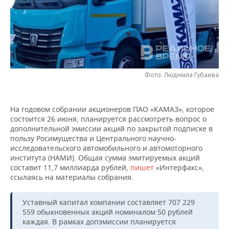
НЕФТЕХИМИЯ
РОЗНИЧНАЯ ТОРГОВЛЯ
НОВОСТИ ТЕХНОЛОГИЙ
МЕРОПРИЯТИЯ
НЕФТЬ
ТРАНСПОРТ
IT
НОВОСТИ МЕРОПРИЯТИЙ
СПОРТ
ОПК
УСЛУГИ
МЕДИА
ВЫЕЗДНАЯ РЕДАКЦИЯ
НОВОСТИ СПОРТА
ОБЩЕСТВО
ЭНЕРГЕТИКА
Фото: Людмила Губаева
ТЕЛЕКОММУНИКАЦИИ
БИЗНЕС-БРАНЧИ
ФУТБОЛ
НОВОСТИ ОБЩЕСТВА
ФОТОГАЛЕРЕЯ
На годовом собрании акционеров ПАО «КАМАЗ», которое
ONLINE-КОНФЕРЕНЦИИ
ХОККЕЙ
ВЛАСТЬ
СЮЖЕТЫ
состоится 26 июня, планируется рассмотреть вопрос о
дополнительной эмиссии акций по закрытой подписке в
ОТКРЫТАЯ ЛЕКЦИЯ
БАСКЕТБОЛ
ИНФРАСТРУКТУРА
СПРАВОЧНИК
пользу Росимущества и Центрального научно-
исследовательского автомобильного и автомоторного
института (НАМИ). Общая сумма эмитируемых акций
ВОЛЕЙБОЛ
ИСТОРИЯ
СПИСОК ПЕРСОН
ПОЛНАЯ ВЕРСИЯ
составит 11,7 миллиарда рублей,
пишет
«Интерфакс»,
ссылаясь на материалы собрания.
КИБЕРСПОРТ
КУЛЬТУРА
СПИСОК КОМПАНИЙ
Уставный капитал компании составляет 707 229
ФИГУРНОЕ КАТАНИЕ
МЕДИЦИНА
559 обыкновенных акций номиналом 50 рублей
каждая. В рамках допэмиссии планируется