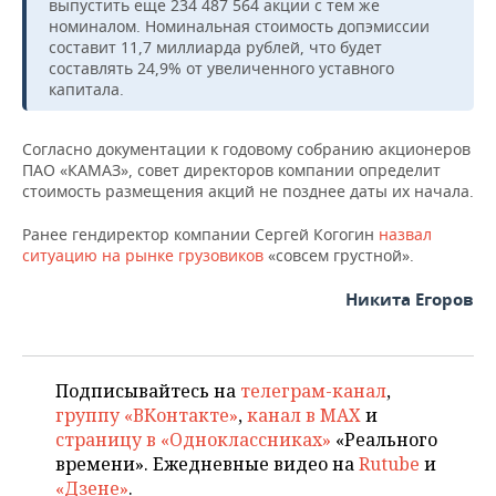
ВОДНЫЕ ВИДЫ СПОРТА
ОБРАЗОВАНИЕ
выпустить еще 234 487 564 акции с тем же
номиналом. Номинальная стоимость допэмиссии
составит 11,7 миллиарда рублей, что будет
ХОККЕЙ С МЯЧОМ
ПРОИСШЕСТВИЯ
составлять 24,9% от увеличенного уставного
капитала.
Согласно документации к годовому собранию акционеров
ПАО «КАМАЗ», совет директоров компании определит
стоимость размещения акций не позднее даты их начала.
Ранее гендиректор компании Сергей Когогин
назвал
ситуацию на рынке грузовиков
«совсем грустной».
Никита Егоров
Подписывайтесь на
телеграм-канал
,
группу «ВКонтакте»
,
канал в MAX
и
страницу в «Одноклассниках»
«Реального
времени». Ежедневные видео на
Rutube
и
«Дзене»
.