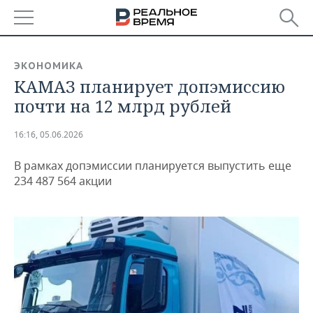
РЕГИОНЫ
ЭКОНОМИКА
КАМАЗ планирует допэмиссию
БАШКОРТОСТАН
НОВОСТИ
почти на 12 млрд рублей
ТАТАРСТАН
АНАЛИТИКА
16:16, 05.06.2026
УДМУРТИЯ
НОВОСТИ АНАЛИТИКИ
ЭКОНОМИКА
В рамках допэмиссии планируется выпустить еще
ДЕКЛАРАЦИИ О ДОХОДАХ
НОВОСТИ ЭКОНОМИКИ
ПРОМЫШЛЕННОСТЬ
234 487 564 акции
КОРОЛИ ГОСЗАКАЗА ПФО
ФИНАНСЫ
НОВОСТИ
НЕДВИЖИМОСТЬ
ПРОМЫШЛЕННОСТИ
ВУЗЫ ТАТАРСТАНА
БАНКИ
НОВОСТИ НЕДВИЖИМОСТИ
АВТО
АГРОПРОМ
КОМУ ПРИНАДЛЕЖАТ
БЮДЖЕТ
НОВОСТИ АВТО
БИЗНЕС
ТОРГОВЫЕ ЦЕНТРЫ
МАШИНОСТРОЕНИЕ
ТАТАРСТАНА
ИНВЕСТИЦИИ
НОВОСТИ БИЗНЕСА
ТЕХНОЛОГИИ