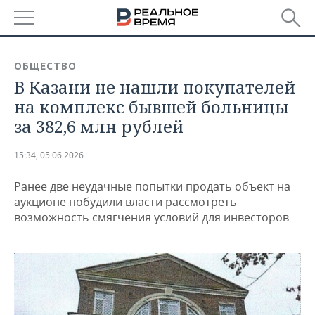
РЕГИОНЫ
ОБЩЕСТВО
В Казани не нашли покупателей
БАШКОРТОСТАН
НОВОСТИ
на комплекс бывшей больницы
ТАТАРСТАН
АНАЛИТИКА
за 382,6 млн рублей
УДМУРТИЯ
НОВОСТИ АНАЛИТИКИ
ЭКОНОМИКА
15:34, 05.06.2026
ДЕКЛАРАЦИИ О ДОХОДАХ
НОВОСТИ ЭКОНОМИКИ
ПРОМЫШЛЕННОСТЬ
Ранее две неудачные попытки продать объект на
аукционе побудили власти рассмотреть
КОРОЛИ ГОСЗАКАЗА ПФО
ФИНАНСЫ
НОВОСТИ
НЕДВИЖИМОСТЬ
возможность смягчения условий для инвесторов
ПРОМЫШЛЕННОСТИ
ВУЗЫ ТАТАРСТАНА
БАНКИ
НОВОСТИ НЕДВИЖИМОСТИ
АВТО
АГРОПРОМ
КОМУ ПРИНАДЛЕЖАТ
БЮДЖЕТ
НОВОСТИ АВТО
БИЗНЕС
ТОРГОВЫЕ ЦЕНТРЫ
МАШИНОСТРОЕНИЕ
ТАТАРСТАНА
ИНВЕСТИЦИИ
НОВОСТИ БИЗНЕСА
ТЕХНОЛОГИИ