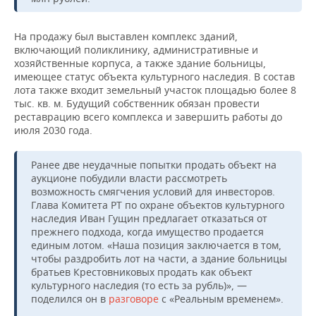
ВОДНЫЕ ВИДЫ СПОРТА
ОБРАЗОВАНИЕ
ХОККЕЙ С МЯЧОМ
ПРОИСШЕСТВИЯ
На продажу был выставлен комплекс зданий,
включающий поликлинику, административные и
хозяйственные корпуса, а также здание больницы,
имеющее статус объекта культурного наследия. В состав
лота также входит земельный участок площадью более 8
тыс. кв. м. Будущий собственник обязан провести
реставрацию всего комплекса и завершить работы до
июля 2030 года.
Ранее две неудачные попытки продать объект на
аукционе побудили власти рассмотреть
возможность смягчения условий для инвесторов.
Глава Комитета РТ по охране объектов культурного
наследия Иван Гущин предлагает отказаться от
прежнего подхода, когда имущество продается
единым лотом. «Наша позиция заключается в том,
чтобы раздробить лот на части, а здание больницы
братьев Крестовниковых продать как объект
культурного наследия (то есть за рубль)», —
поделился он в
разговоре
с «Реальным временем».