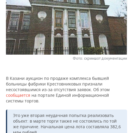
НЕФТЕХИМИЯ
РОЗНИЧНАЯ ТОРГОВЛЯ
НОВОСТИ ТЕХНОЛОГИЙ
МЕРОПРИЯТИЯ
НЕФТЬ
ТРАНСПОРТ
IT
НОВОСТИ МЕРОПРИЯТИЙ
СПОРТ
ОПК
УСЛУГИ
МЕДИА
ВЫЕЗДНАЯ РЕДАКЦИЯ
НОВОСТИ СПОРТА
ОБЩЕСТВО
ЭНЕРГЕТИКА
ТЕЛЕКОММУНИКАЦИИ
БИЗНЕС-БРАНЧИ
ФУТБОЛ
НОВОСТИ ОБЩЕСТВА
ФОТОГАЛЕРЕЯ
Фото: скриншот документации
ONLINE-КОНФЕРЕНЦИИ
ХОККЕЙ
ВЛАСТЬ
СЮЖЕТЫ
В Казани аукцион по продаже комплекса бывшей
ОТКРЫТАЯ ЛЕКЦИЯ
БАСКЕТБОЛ
ИНФРАСТРУКТУРА
СПРАВОЧНИК
больницы фабрики Крестовниковых признали
несостоявшимся из-за отсутствия заявок. Об этом
ВОЛЕЙБОЛ
ИСТОРИЯ
СПИСОК ПЕРСОН
ПОЛНАЯ ВЕРСИЯ
сообщается
на портале Единой информационной
системы торгов.
КИБЕРСПОРТ
КУЛЬТУРА
СПИСОК КОМПАНИЙ
Это уже вторая неудачная попытка реализовать
ФИГУРНОЕ КАТАНИЕ
МЕДИЦИНА
объект: в марте торги также не состоялись по той
же причине. Начальная цена лота составляла 382,6
млн рублей.