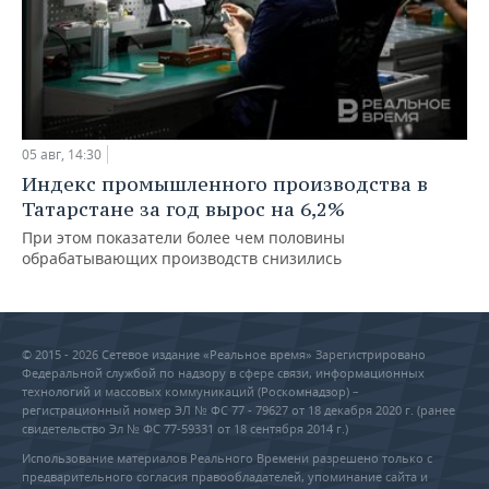
05 авг, 14:30
Индекс промышленного производства в
Татарстане за год вырос на 6,2%
При этом показатели более чем половины
обрабатывающих производств снизились
© 2015 - 2026 Сетевое издание «Реальное время» Зарегистрировано
Федеральной службой по надзору в сфере связи, информационных
технологий и массовых коммуникаций (Роскомнадзор) –
регистрационный номер ЭЛ № ФС 77 - 79627 от 18 декабря 2020 г. (ранее
свидетельство Эл № ФС 77-59331 от 18 сентября 2014 г.)
Использование материалов Реального Времени разрешено только с
предварительного согласия правообладателей, упоминание сайта и