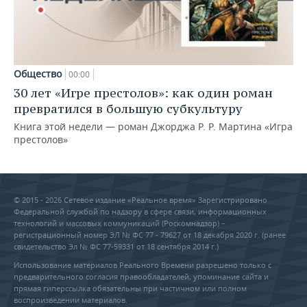
Общество
00:00
30 лет «Игре престолов»: как один роман
превратился в большую субкультуру
Книга этой недели — роман Джорджа Р. Р. Мартина «Игра
престолов»
© 2015 - 2026 Сетевое издание «Реальное время» Зарегистрировано
Федеральной службой по надзору в сфере связи, информационных
технологий и массовых коммуникаций (Роскомнадзор) –
регистрационный номер ЭЛ № ФС 77 - 79627 от 18 декабря 2020 г. (ранее
свидетельство Эл № ФС 77-59331 от 18 сентября 2014 г.)
Использование материалов Реального Времени разрешено только с
предварительного согласия правообладателей, упоминание сайта и
прямая гиперссылка обязательны при частичном или полном
воспроизведении материалов.