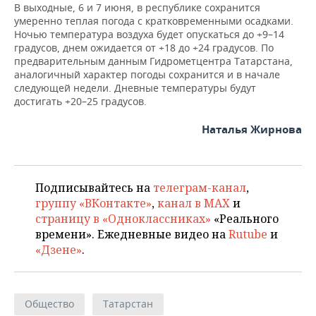
ВОДНЫЕ ВИДЫ СПОРТА
ОБРАЗОВАНИЕ
В выходные, 6 и 7 июня, в республике сохранится
умеренно теплая погода с кратковременными осадками.
Ночью температура воздуха будет опускаться до +9–14
ХОККЕЙ С МЯЧОМ
ПРОИСШЕСТВИЯ
градусов, днем ожидается от +18 до +24 градусов. По
предварительным данным Гидрометцентра Татарстана,
аналогичный характер погоды сохранится и в начале
следующей недели. Дневные температуры будут
достигать +20–25 градусов.
Наталья Жирнова
Подписывайтесь на
телеграм-канал
,
группу «ВКонтакте»
,
канал в MAX
и
страницу в «Одноклассниках»
«Реального
времени». Ежедневные видео на
Rutube
и
«Дзене»
.
Общество
Татарстан