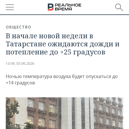
РЕГИОНЫ
ОБЩЕСТВО
В начале новой недели в
БАШКОРТОСТАН
НОВОСТИ
Татарстане ожидаются дожди и
ТАТАРСТАН
АНАЛИТИКА
потепление до +25 градусов
УДМУРТИЯ
НОВОСТИ АНАЛИТИКИ
ЭКОНОМИКА
13:09, 05.06.2026
ДЕКЛАРАЦИИ О ДОХОДАХ
НОВОСТИ ЭКОНОМИКИ
ПРОМЫШЛЕННОСТЬ
Ночью температура воздуха будет опускаться до
+14 градусов
КОРОЛИ ГОСЗАКАЗА ПФО
ФИНАНСЫ
НОВОСТИ
НЕДВИЖИМОСТЬ
ПРОМЫШЛЕННОСТИ
ВУЗЫ ТАТАРСТАНА
БАНКИ
НОВОСТИ НЕДВИЖИМОСТИ
АВТО
АГРОПРОМ
КОМУ ПРИНАДЛЕЖАТ
БЮДЖЕТ
НОВОСТИ АВТО
БИЗНЕС
ТОРГОВЫЕ ЦЕНТРЫ
МАШИНОСТРОЕНИЕ
ТАТАРСТАНА
ИНВЕСТИЦИИ
НОВОСТИ БИЗНЕСА
ТЕХНОЛОГИИ