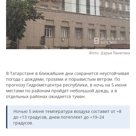
НЕФТЕХИМИЯ
РОЗНИЧНАЯ ТОРГОВЛЯ
НОВОСТИ ТЕХНОЛОГИЙ
МЕРОПРИЯТИЯ
НЕФТЬ
ТРАНСПОРТ
IT
НОВОСТИ МЕРОПРИЯТИЙ
СПОРТ
ОПК
УСЛУГИ
МЕДИА
ВЫЕЗДНАЯ РЕДАКЦИЯ
НОВОСТИ СПОРТА
ОБЩЕСТВО
ЭНЕРГЕТИКА
ТЕЛЕКОММУНИКАЦИИ
БИЗНЕС-БРАНЧИ
ФУТБОЛ
НОВОСТИ ОБЩЕСТВА
ФОТОГАЛЕРЕЯ
Фото: Дарья Пинегина
ONLINE-КОНФЕРЕНЦИИ
ХОККЕЙ
ВЛАСТЬ
СЮЖЕТЫ
В Татарстане в ближайшие дни сохранится неустойчивая
погода с дождями, грозами и порывистым ветром. По
ОТКРЫТАЯ ЛЕКЦИЯ
БАСКЕТБОЛ
ИНФРАСТРУКТУРА
СПРАВОЧНИК
прогнозу Гидрометцентра республики, в ночь на 5 июня
местами по районам пройдет небольшой дождь, а в
ВОЛЕЙБОЛ
ИСТОРИЯ
СПИСОК ПЕРСОН
ПОЛНАЯ ВЕРСИЯ
отдельных районах ожидается туман.
КИБЕРСПОРТ
КУЛЬТУРА
СПИСОК КОМПАНИЙ
Ночью 5 июня температура воздуха составит от +8
до +13 градусов, днем потеплеет до +19–24
ФИГУРНОЕ КАТАНИЕ
МЕДИЦИНА
градусов.