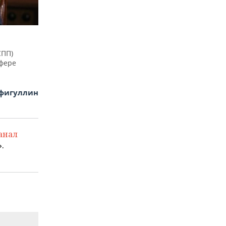
СПП)
сфере
фигуллин
анал
.