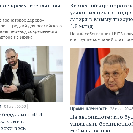
ное время, стеклянная
Бизнес-обзор: порохо
узаконил цеха, с подр
лагеря в Крыму требу
е гранатовое дерево»
1,8 млрд
Али — редкий для российского
поля перевод современного
Новый собственник НЧТЗ пол
автора из Ирака
и в группе компаний «ТатПро
и
04 авг, 00:00
Промышленность
28 июл, 20:4
ибадуллин: «ИИ
На автопилоте: кто бу
 закрывает
управлять беспилотно
ески весь
мобильностью