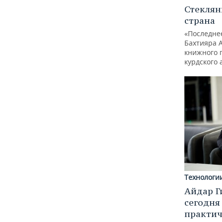
Стеклян
страна
«Последне
Бахтияра 
книжного 
курдского 
Технологи
Айдар Г
сегодня
практич