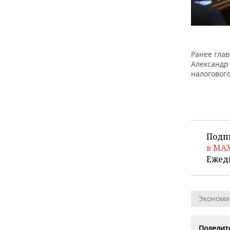
Ранее гла
Александ
налоговог
Подп
в MA
Ежед
Экономи
Поделите