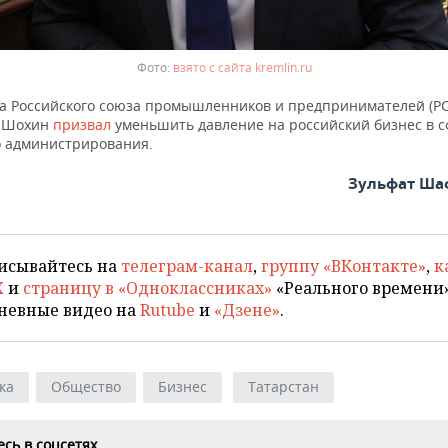
взято с сайта kremlin.ru
ва Российского союза промышленников и предпринимателей (Р
р Шохин
призвал
уменьшить давление на российский бизнес в 
о администрирования.
Зульфат Ша
исывайтесь на
телеграм-канал
,
группу «ВКонтакте»
,
к
X
и
страницу в «Одноклассниках»
«Реального времени»
невные видео на
Rutube
и
«Дзене»
.
ка
Общество
Бизнес
Татарстан
сь в соцсетях