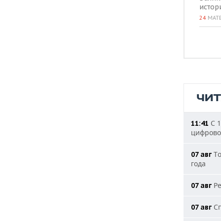
истор
24
МАТ
ЧИ
С 1
11:41
цифрово
То
07 авг
года
Ре
07 авг
Сп
07 авг