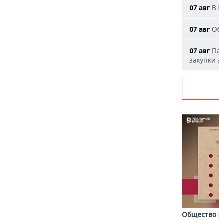
В 
07 авг
Об
07 авг
Па
07 авг
закупки
Общество