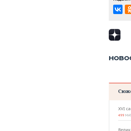
НОВО
Сюж
XVI с
499
МА
Велик