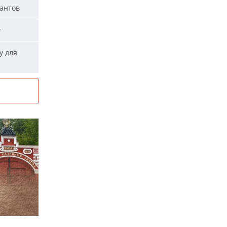
тантов
т
у для