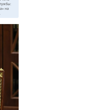
службы:
а» на
.