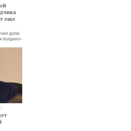
вой
ядчика
ют еще
учил долю
м-Холдинг»
5
дет
й