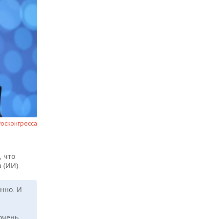
 Росконгресса
, что
 (ИИ).
нно. И
очень