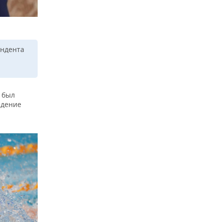
ендента
 был
едение