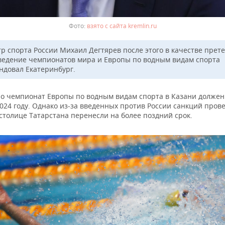
взято с сайта kremlin.ru
р спорта России Михаил Дегтярев после этого в качестве прет
ведение чемпионатов мира и Европы по водным видам спорта
ндовал Екатеринбург.
о чемпионат Европы по водным видам спорта в Казани должен
024 году. Однако из-за введенных против России санкций пров
столице Татарстана перенесли на более поздний срок.