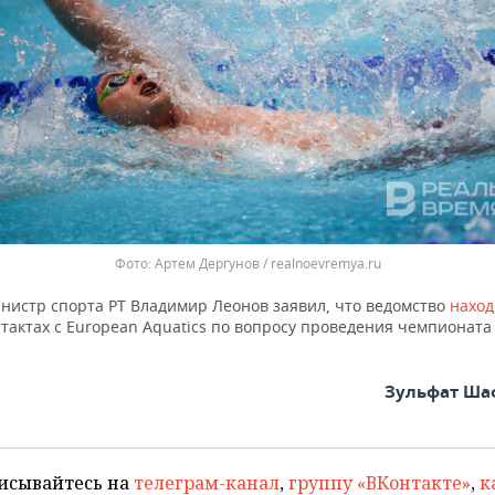
Артем Дергунов / realnoevremya.ru
инистр спорта РТ Владимир Леонов заявил, что ведомство
наход
нтактах с European Aquatics по вопросу проведения чемпионат
Зульфат Ша
исывайтесь на
телеграм-канал
,
группу «ВКонтакте»
,
к