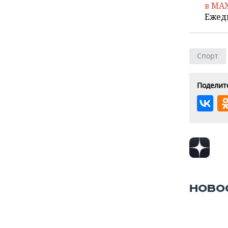
в MA
Ежед
Спорт
Поделите
НОВО