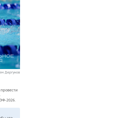
тем Дергунов
 провести
ь
ЭФ-2026.
обы это