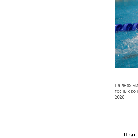
На днях м
тесных ко
2028.
Подп