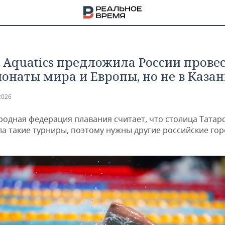
 Aquatics предложила России прове
онаты мира и Европы, но не в Каза
2026
одная федерация плавания считает, что столица Татар
а такие турниры, поэтому нужны другие российские гор
НА