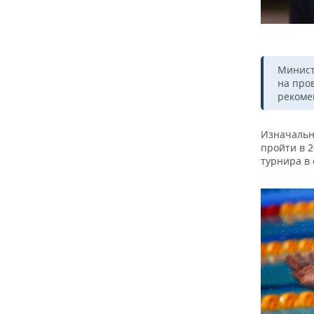
Минист
на про
рекоме
Изначальн
пройти в 2
турнира в 