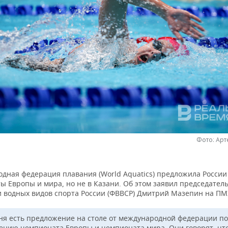
Фото: Ар
дная федерация плавания (World Aquatics) предложила России
ы Европы и мира, но не в Казани. Об этом заявил председател
 водных видов спорта России (ФВВСР) Дмитрий Мазепин на ПМ
ня есть предложение на столе от международной федерации по
ению чемпионата Европы и чемпионата мира. Они говорят, чт