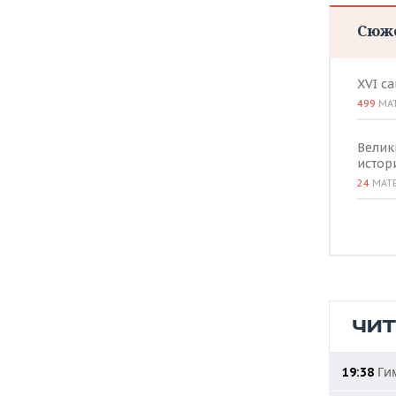
Сюж
XVI с
499
МА
Велик
истор
24
МАТ
ЧИ
Гим
19:38