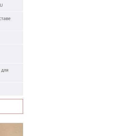
SU
ставе
 для