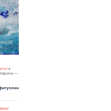
ится
в
а Европы —
фигуллин
анал