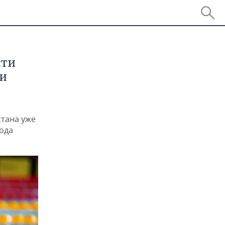
сти
ни
стана уже
ода