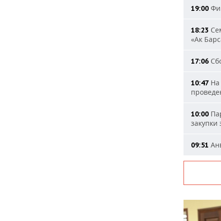
Фиг
19:00
Сем
18:23
«Ак Барс
Сбо
17:06
На 
10:47
проведе
Пар
10:00
закупки
Анв
09:51