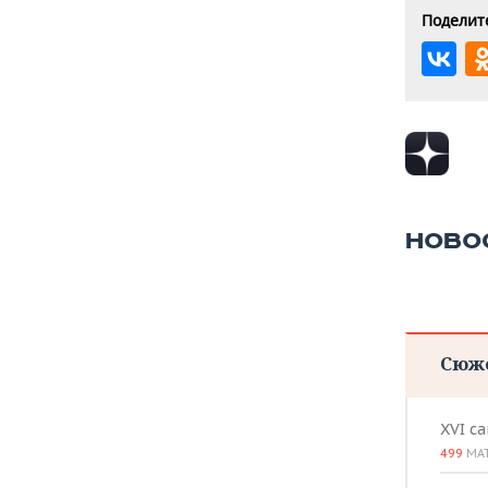
Поделите
НОВО
Сюж
XVI с
499
МА