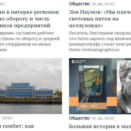
Общество
:00
05 авг, 00:00
ан в пятерке регионов
Лев Наумов: «Мы плаче
по обороту и числу
световых пятен на
иков предприятий
целлулоиде»
 время» составило рейтинг
Писатель Лев Наумов предска
страны по обороту и средней
что Homo sapiens под влияни
ти сотрудников на малых
кинематографа станет (или уж
иях
Homo cinematographicus
Общество
00:00
01 авг, 00:00
 гамбит: как
Большая история в ма