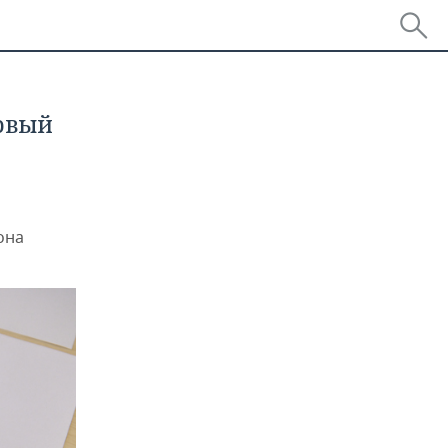
рвый
она