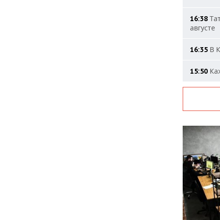
Тат
16:38
августе
В К
16:35
Каж
15:50