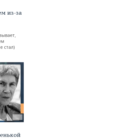
м из-за
зывает,
ем
е стал)
ленькой