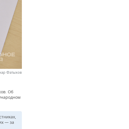
нар Фатыхов
ков. Об
дународном
стниках,
их — за