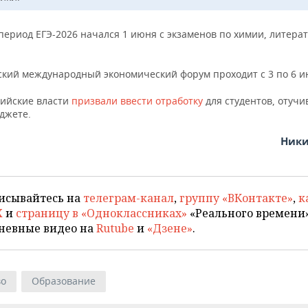
ериод ЕГЭ-2026 начался 1 июня с экзаменов по химии, литерат
ский международный экономический форум проходит с 3 по 6 и
сийские власти
призвали ввести отработку
для студентов, отучи
джете.
Ники
исывайтесь на
телеграм-канал
,
группу «ВКонтакте»
,
к
X
и
страницу в «Одноклассниках»
«Реального времени»
невные видео на
Rutube
и
«Дзене»
.
во
Образование