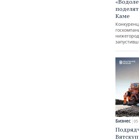
«Водоле
поделят
Каме
Конкуренц
госкомпан
нижегород
запустивш
Бизнес
05 
Подрядч
Вятскуп