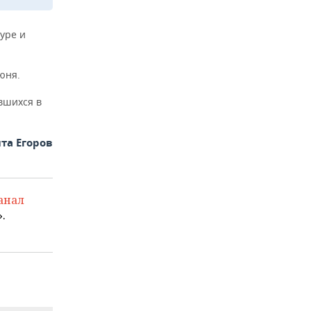
уре и
юня.
вшихся в
та Егоров
анал
.