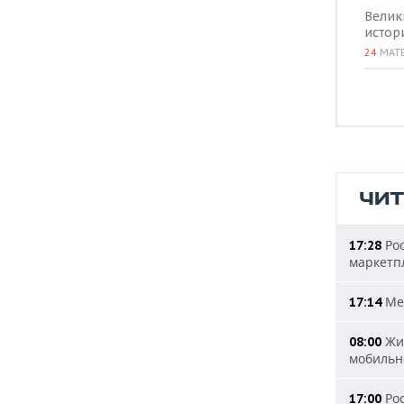
Велик
истор
24
МАТ
ЧИ
Рос
17:28
маркетп
Мер
17:14
Жит
08:00
мобильн
Рос
17:00