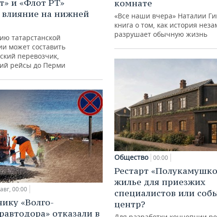
т» и «Флот РТ»
комнате
 влияние на нижней
«Все наши вчера» Наталии Ги
книга о том, как история нез
разрушает обычную жизнь
ию татарстанской
ии может составить
ский перевозчик,
ий рейсы до Перми
Общество
00:00
Рестарт «Полукамушко
жилье для приезжих
авг, 00:00
специалистов или со
ику «Волго-
центр?
равтодора» отказали в
Для разработки концепции р