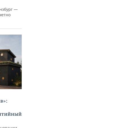
нзбург —
аметно
в»:
бытийный
еновации