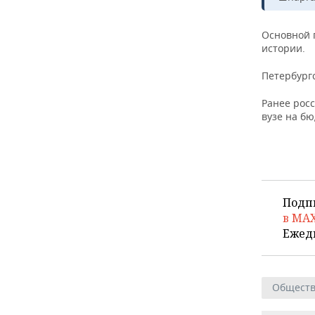
ВОДНЫЕ ВИДЫ СПОРТА
ОБРАЗОВАНИЕ
ХОККЕЙ С МЯЧОМ
ПРОИСШЕСТВИЯ
Основной п
истории.
Петербург
Ранее рос
вузе на бю
Подп
в MA
Ежед
Общест