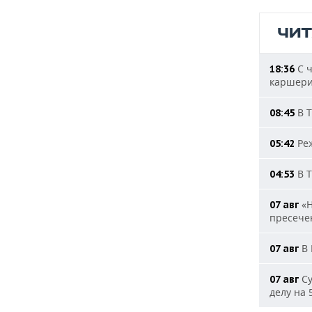
ЧИ
С ч
18:36
каршери
В Т
08:45
Реж
05:42
В Т
04:53
«Н
07 авг
пресечен
В 
07 авг
Су
07 авг
делу на 