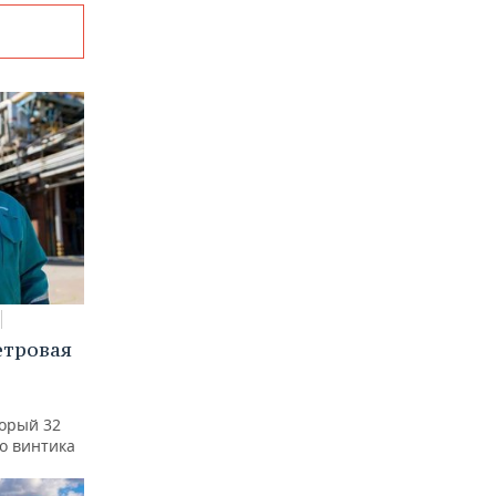
етровая
а
торый 32
го винтика