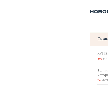
НОВО
Сюж
XVI с
499
МА
Велик
истор
24
МАТ