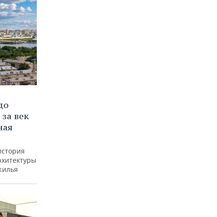
до
 за век
ная
история
рхитектуры
жилья