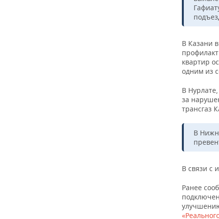
ВОДНЫЕ ВИДЫ СПОРТА
ОБРАЗОВАНИЕ
Гафиат
подъез
ХОККЕЙ С МЯЧОМ
ПРОИСШЕСТВИЯ
В Казани 
профилакт
квартир ос
одним из с
В Нурлате,
за наруше
трансгаз К
В Нижн
превен
В связи с
Ранее соо
подключени
улучшению
«Реальног