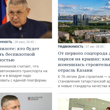
нность
28 июл, 20:45
Недвижимость
07 авг, 08:00
пилоте: кто будет
От первого соцгорода 
ть беспилотной
парков на крышах: как
ностью
изменилась строитель
нниханов считает, что
отрасль Казани
автономного транспорта на
е и в воздухе надо
К 70-летию Дня строителя — 
овать с единой платформы
становления татарстанской а
и новые стандарты качества 