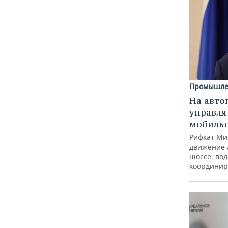
Промышле
На авто
управля
мобиль
Рифкат Ми
движение 
шоссе, вод
координир