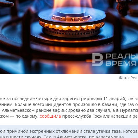
Фото: Ре
не за последние четыре дня зарегистрировали 11 аварий, связ
ением. Больше всего инцидентов произошло в Казани, где газ 
В Альметьевском районе зафиксировано два случая, а в Нурлатс
ком — по одному,
сообщила
пресс-служба Госжилинспекции ре
ой причиной экстренных отключений стала утечка газа, котора
а в шести случаях. Так, в Альметьевске, по адресу улица