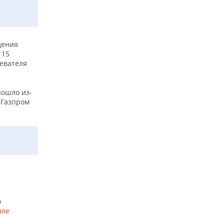
дения
 15
ревателя
зошло из-
«Газпром
о
але