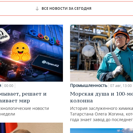
ВСЕ НОВОСТИ ЗА СЕГОДНЯ
и
Промышленность
00:00
07 авг, 13:00
мывает, решает и
Морская душа и 100-м
аивает мир
колонна
ехнологические новости
История заслуженного химик
 недели
Татарстана Олега Жогина, ко
года знает завод до последне