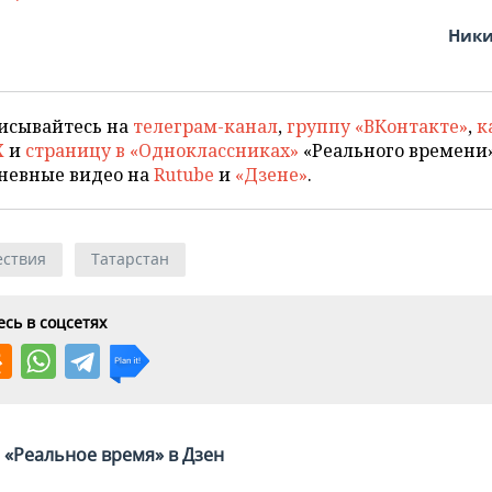
Ники
исывайтесь на
телеграм-канал
,
группу «ВКонтакте»
,
к
X
и
страницу в «Одноклассниках»
«Реального времени»
невные видео на
Rutube
и
«Дзене»
.
ствия
Татарстан
сь в соцсетях
«Реальное время» в Дзен