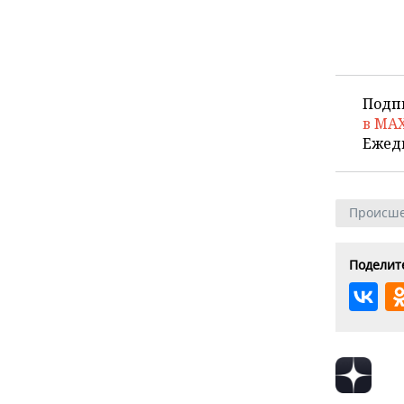
Подп
в MA
Ежед
Происше
Поделите