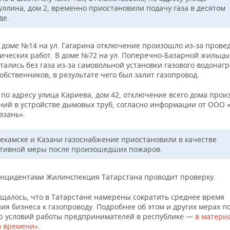
уллина, дом 2, временно приостановили подачу газа в десятом
де.
в доме №14 на ул. Гагарина отключение произошло из-за прове
ических работ. В доме №72 на ул. Поперечно-Базарной жильцы
тались без газа из-за самовольной установки газового водонаг
обственников, в результате чего был залит газопровод.
 по адресу улица Кариева, дом 42, отключение всего дома прои
ний в устройстве дымовых труб, согласно информации от ООО 
азань».
екамске и Казани газоснабжение приостановили в качестве
тивной меры после произошедших пожаров.
 инцидентами Жилинспекция Татарстана проводит проверку.
бщалось, что в Татарстане намерены сократить среднее время
я бизнеса к газопроводу. Подробнее об этом и других мерах п
 условий работы предпринимателей в республике —
в матери
о времени»
.