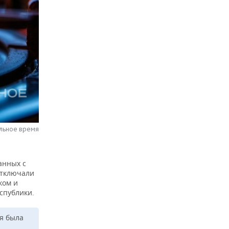
альное время
анных с
отключали
ком и
спублики.
я была