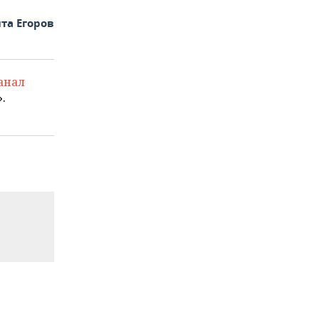
та Егоров
анал
.